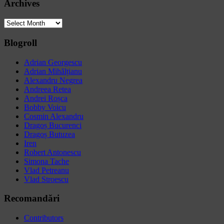
Archives
Archives
Blogroll
Adrian Georgescu
Adrian Mihălțianu
Alexandru Negrea
Andreea Retea
Andrei Roșca
Bobby Voicu
Cosmin Alexandru
Dragoș Bucurenci
Dragoș Butuzea
Iren
Robert Antonescu
Simona Tache
Vlad Petreanu
Vlad Stroescu
Recomandări
Contributors