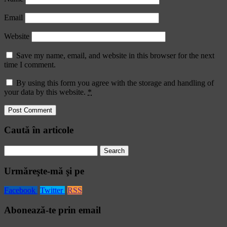
Email
Website
Save my name, email, and website in this browser for the next
time I comment.
By using this form you agree with the storage and handling of
your data by this website.
*
Caută în articole
Search
for:
Urmăreşte-mă şi pe
Facebook
Twitter
RSS
Abonează-te prin email