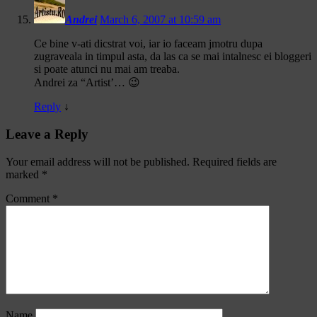
Andrei
March 6, 2007 at 10:59 am
Ce bine v-ati dicstrat voi, iar io faceam jmotru dupa
zugraveala in timpul asta, da las ca se mai intalnesc ei bloggeri
si poate atunci nu mai am treaba.
Andrei za “Artist’… 😉
Reply
↓
Leave a Reply
Your email address will not be published.
Required fields are
marked
*
Comment
*
Name