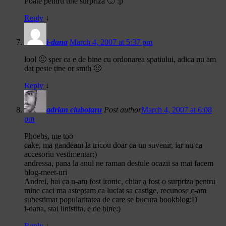
Poate pentru tine surpriza 🙂 :p
Reply
↓
i-dana
March 4, 2007 at 5:37 pm
lool 🙂 sper ca e de bine cu ordonarea spatiului, adica nu am
dat peste tine or smth 🙂
Reply
↓
adrian ciubotaru
Post author
March 4, 2007 at 6:08
pm
Phoebs, me too
cake, ma gandeam la tricou doar ca un suvenir, iar nu ca
accesoriu vestimentar:)
andressa, pana la anul ne raman destule ocazii sa mai facem
blog-meet-uri
Andrei, hai ca n-am fost ironic, chiar a fost o surpriza pentru
mine caci ma asteptam ca luciat sa castige, recunosc c-am
subestimat popularitatea de care se bucura bookblog:D
i-dana, stai linistita, e de bine:)
Reply
↓