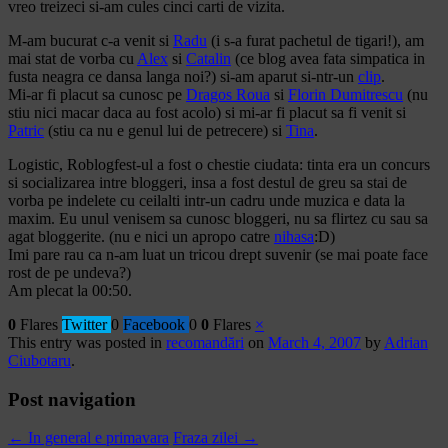
vreo treizeci si-am cules cinci carti de vizita.
M-am bucurat c-a venit si
Radu
(i s-a furat pachetul de tigari!), am
mai stat de vorba cu
Alex
si
Catalin
(ce blog avea fata simpatica in
fusta neagra ce dansa langa noi?) si-am aparut si-ntr-un
clip
.
Mi-ar fi placut sa cunosc pe
Dragos Roua
si
Florin Dumitrescu
(nu
stiu nici macar daca au fost acolo) si mi-ar fi placut sa fi venit si
Patric
(stiu ca nu e genul lui de petrecere) si
Tina
.
Logistic, Roblogfest-ul a fost o chestie ciudata: tinta era un concurs
si socializarea intre bloggeri, insa a fost destul de greu sa stai de
vorba pe indelete cu ceilalti intr-un cadru unde muzica e data la
maxim. Eu unul venisem sa cunosc bloggeri, nu sa flirtez cu sau sa
agat bloggerite. (nu e nici un apropo catre
nihasa
:D)
Imi pare rau ca n-am luat un tricou drept suvenir (se mai poate face
rost de pe undeva?)
Am plecat la 00:50.
0
Flares
Twitter
0
Facebook
0
0
Flares
×
This entry was posted in
recomandări
on
March 4, 2007
by
Adrian
Ciubotaru
.
Post navigation
←
In general e primavara
Fraza zilei
→