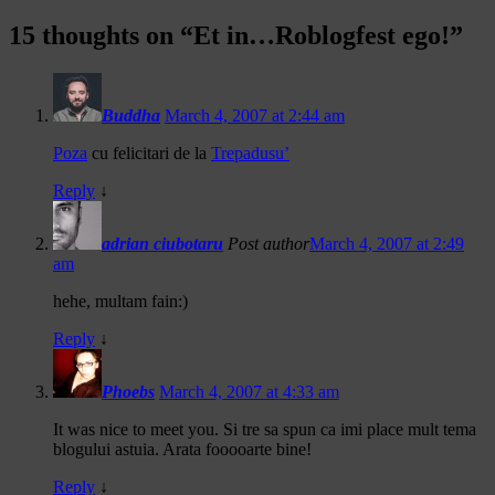
15 thoughts on “
Et in…Roblogfest ego!
”
Buddha
March 4, 2007 at 2:44 am
Poza
cu felicitari de la
Trepadusu’
Reply
↓
adrian ciubotaru
Post author
March 4, 2007 at 2:49
am
hehe, multam fain:)
Reply
↓
Phoebs
March 4, 2007 at 4:33 am
It was nice to meet you. Si tre sa spun ca imi place mult tema
blogului astuia. Arata fooooarte bine!
Reply
↓