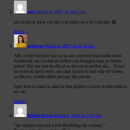
cake
March 4, 2007 at 10:47 am
am io tricou daca vrei dar s-ar putea sa-ti fie cam mic 😀
Reply
↓
andressa
March 4, 2007 at 11:30 am
Adi, si mie imi pare rau ca nu am cunoscut mai multa lume.
Paradoxal, nu?,avand in vedere cati bloggeri erau pe metru
patrat! Dar era atat de dificil sa discuti in mediul ala… Si nici
nu eram in apele mele, am ratat ocazia sa mai stau de vorba,
sa dansez, aveam altele pe cap, din pacate.
Sper insa ca pana la anul sa mai gasim o ocazie sa discutam la
un vin.
Reply
↓
Andrei Rosca
March 4, 2007 at 2:10 pm
“iar surpriza placuta a fost Bookblog (la cultura) ”