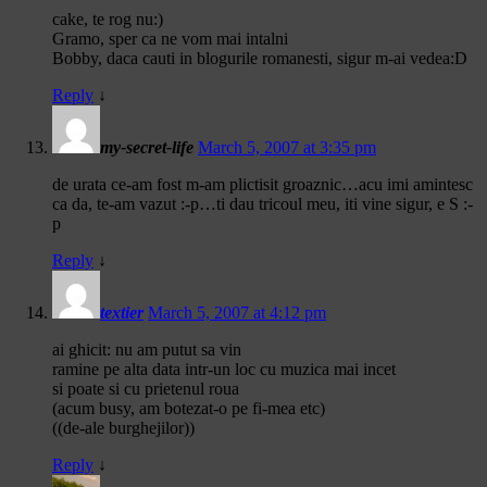
cake, te rog nu:)
Gramo, sper ca ne vom mai intalni
Bobby, daca cauti in blogurile romanesti, sigur m-ai vedea:D
Reply
↓
my-secret-life
March 5, 2007 at 3:35 pm
de urata ce-am fost m-am plictisit groaznic…acu imi amintesc
ca da, te-am vazut :-p…ti dau tricoul meu, iti vine sigur, e S :-
p
Reply
↓
textier
March 5, 2007 at 4:12 pm
ai ghicit: nu am putut sa vin
ramine pe alta data intr-un loc cu muzica mai incet
si poate si cu prietenul roua
(acum busy, am botezat-o pe fi-mea etc)
((de-ale burghejilor))
Reply
↓