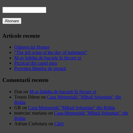
Articole recente
Odiseea lui Homer
“The left wing of the day of judgment”
M-aș îmbăta de bucurie în fiecare zi
Picnicul din capul meu
Povestea filmelor de groază
Comentarii recente
Dan
on
M-aș îmbăta de bucurie în fiecare zi
Teunis IJdens
on
Casa Memorială "Mihail Sebastian" din
Brăila
GR
on
Casa Memorială "Mihail Sebastian" din Brăila
mateciuc mariana
on
Casa Memorială "Mihail Sebastian" din
Brăila
Adrian Ciubotaru
on
Cărți