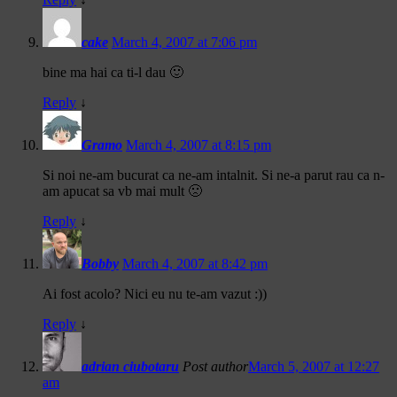
cake
March 4, 2007 at 7:06 pm
bine ma hai ca ti-l dau 🙂
Reply
↓
Gramo
March 4, 2007 at 8:15 pm
Si noi ne-am bucurat ca ne-am intalnit. Si ne-a parut rau ca n-
am apucat sa vb mai mult 🙁
Reply
↓
Bobby
March 4, 2007 at 8:42 pm
Ai fost acolo? Nici eu nu te-am vazut :))
Reply
↓
adrian ciubotaru
Post author
March 5, 2007 at 12:27
am