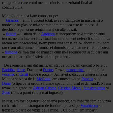
categorie la care votul meu a coincis cu rezultatul final al
concursului).
M-am bucurat ca i-am cunoscut pe:
–
Gramos
– el m-a cucerit total, avea o stangacie in miscari si o
modestie in glas ce mi-a starnit admiratia; ea este frumoasa si
deschisa. Sper sa ne reintalnim si cu alte ocazii.
–
fluture
– il stiam de la
Andreea
si incepusem sa-l citesc de anul
trecut, ne-am intersectat virtual intr-un moment nefericit si uitat, insa
aseara recunoscandu-l, n-am putut rata sansa de a-l aborda. Imi pare
rau c-am uitat numele frumoasei domnisoare/doamne care il insotea.
–
Simona
ce m-a tras de maneca cum m-a recunoscut si cu care am
urmarit o parte din festivitatile de premiere.
De asemenea, am dat mana/am stat de vorba/am ciocnit o bere cu
Buddha
,
de ce
, Dacian si
Darius
Groza,
nenorocitu’
, un tip de la
voce.ro
, si
Cristi
(unde e poza?). Am avut o discutie interesanta cu
Mihnea si Anca de la
McCann
, am cunoscut-o pe
Phoebs
si pe
Dana
(o tipa ce-si ordona frumos spatiul din jurul ei dansand). M-am
revazut in graba cu
Adrian Cristea
,
Cristian Mezei
,
fata asta urata
si
Zoso
(mi s-a parut ca s-a mai ingrasat).
In rest, am fost bagatorul de seama perfect, am impartit carti de vizita
cu harnicia unui strangator de fonduri; pana si pe
Varabiescu
s-a
trezit cu o carte de vizita de la mine… Ca bilant, am impartit