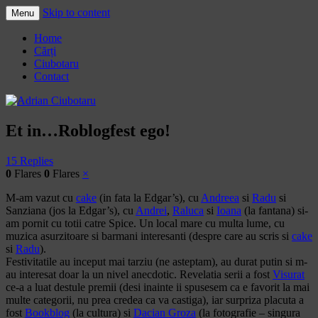
Skip to content
Menu
Adrian Ciubotaru
Home
Cărți
Ciubotaru
Contact
Et in…Roblogfest ego!
15 Replies
0
Flares
0
Flares
×
M-am vazut cu
cake
(in fata la Edgar’s), cu
Andreea
si
Radu
si
Sanziana (jos la Edgar’s), cu
Andrei
,
Raluca
si
Ioana
(la fantana) si-
am pornit cu totii catre Spice. Un local mare cu multa lume, cu
muzica asurzitoare si barmani interesanti (despre care au scris si
cake
si
Radu
).
Festivitatile au inceput mai tarziu (ne asteptam), au durat putin si m-
au interesat doar la un nivel anecdotic. Revelatia serii a fost
Visurat
ce-a a luat destule premii (desi inainte ii spusesem ca e favorit la mai
multe categorii, nu prea credea ca va castiga), iar surpriza placuta a
fost
Bookblog
(la cultura) si
Dacian Groza
(la fotografie – singura