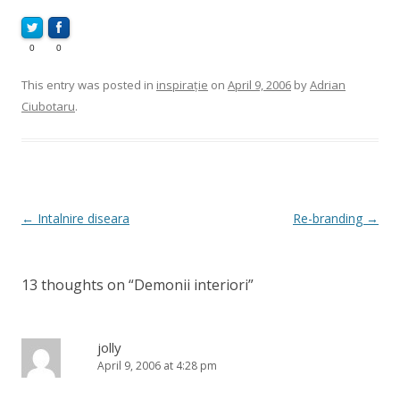
0
0
This entry was posted in
inspirație
on
April 9, 2006
by
Adrian
Ciubotaru
.
Post
←
Intalnire diseara
Re-branding
→
navigation
13 thoughts on “
Demonii interiori
”
jolly
April 9, 2006 at 4:28 pm