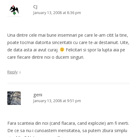
CJ
January 13, 2008 at 8:36 pm
Una dintre cele mai bune insemnari pe care le-am citit la tine,
poate tocmai datorita sinceritatii cu care te-ai destainuit. Uite,
de data asta ai avut curaj.
Felicitari si spor la lupta aia pe
care fiecare dintre noi o ducem singuri.
↓
Reply
geni
January 13, 2008 at 9:51 pm
Fara scanteia din noi (cand flacara, cand explozie) am fi inerti.
De ce sa nu-i cunoastem inensitatea, sa putem zbura simplu