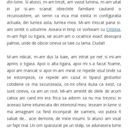
din lume.
Si atunci, m-am trezit, am vazut lumina, m-am uitat
in jur si-am scanat obiectele familiare cautand o
recunoastere, un semn ca inca mai exista in configuratia
actuala, din lumea asta, lumea mea. Mi-am miscat pana si-
am simtit o usturime. Aseara in timp ce vorbeam cu
Cristina
,
m-am fript cu tigara, iar acum am o cicatrice exact deasupra
palmei, unde de obicei cineva se taie cu lama. Ciudat!
M-am ridicat, m-am dus la baie, am intrat pe net si mi-am
aprins o tigara. Apoi o alta tigara, apoi mi s-a facut foame,
apoi am mancat si apoi m-am mirat ce repede visul tinde sa
se estompeze, ce repede am cazut in tiparul gesturilor
cotidiene ce ma securizeaza, ce-mi ofera iluzia ca exist, ca
sunt cineva, ca am un rost. Mi-am amintit de zilele de acum
cativa ani cand imi era frica sa adorm sa nu ma trezesc in
aceeasi lume intunecata din interiorul meu. Ieseam in lume si
ma amageam ca fiind inconjurat de oameni, voi putea fi
salvat de… acei demonii, de mine insumi. Si atunci am visat
un fapt real. Un om spanzurat pe un stalp, se adunasera lume