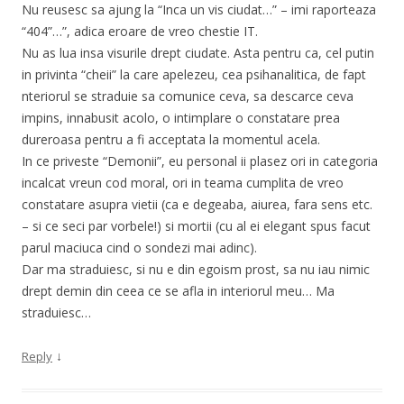
Nu reusesc sa ajung la “Inca un vis ciudat…” – imi raporteaza
“404”…”, adica eroare de vreo chestie IT.
Nu as lua insa visurile drept ciudate. Asta pentru ca, cel putin
in privinta “cheii” la care apelezeu, cea psihanalitica, de fapt
nteriorul se straduie sa comunice ceva, sa descarce ceva
impins, innabusit acolo, o intimplare o constatare prea
dureroasa pentru a fi acceptata la momentul acela.
In ce priveste “Demonii”, eu personal ii plasez ori in categoria
incalcat vreun cod moral, ori in teama cumplita de vreo
constatare asupra vietii (ca e degeaba, aiurea, fara sens etc.
– si ce seci par vorbele!) si mortii (cu al ei elegant spus facut
parul maciuca cind o sondezi mai adinc).
Dar ma straduiesc, si nu e din egoism prost, sa nu iau nimic
drept demin din ceea ce se afla in interiorul meu… Ma
straduiesc…
↓
Reply