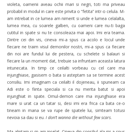
violeta, oamenii aveau ochii mari si negri, toti ma priveau
probabil in modul in care este privita o “fetita” intr-o celula. M-
am intrebat in ce lumea am nimerit si unde e lumea celalalta,
lumea mea, cu soarele galben, cu oameni care nu-ti baga
cutitul in spate si nu te consoleaza mai apoi. Imi era teama.
Dintre cei din vis, cineva mi-a spus ca acolo e locul unde
fiecare ne traim visul demonilor nostri, mi-a spus ca fiecare
din noi are fundul lui de pestera, cu schelete si balauri si
fiecare la un moment dat, trebuie sa infruntam aceasta latura
intunecata. In timp ce ceilalti vorbeau cu cel care ma
injunghiase, gasisem o bata si asteptam sa se termine acest
consiliu. Imi imaginam ca ceilalti il dojeneau, ii spuneam ca
Adi este o fiinta speciala si ca nu merita batut si apoi
injunghiat in spate. Omul-demon care ma injunghiase era
mare si urat ca un tatar si, desi imi era frica ca bata ce-o
tineam in mana se va rupe de spatele lui, simteam totusi
nevoia sa dau si eu.
I don’t wanna die without few scars
.
Ma alintam si m-am inselat. Cineva din consiliul ala mi-a spus