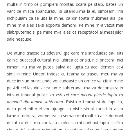
multa in timp ce pompierii montau scara pe stalp, batea un
vant ce misca spanzuratul si uitandu-ma la el, simteam, imi
inchipuiam ca se uita la mine, ca din toata multimea aia, pe
mine m-a ales sa-si exporte demonii. Pe mine m-a vazut mai
slab/puternic si pe mine m-a ales ca receptacol al mesajelor
sale nespuse.
De atunci traiesc cu adevarul (pe care ma straduiesc sa-l uit)
ca nici succesul cultural, nici iubirea celorlalti, nici prietenii, nici
nimeni, nu ma va putea salva de lupta cu acei demoni ce-i
simt in mine. Uneori traiesc cu teama ca traseul meu ma va
duce intr-un punct unde voi cunoaste un om ce va citi in mine
pe Adi cel las din acea lume subterana, ma va deconspira in
intr-un tribunal public:
tu esti cel care mereu pierde lupta cu
demonii din lumea subterana.
Exista o teama si de fapt ca,
daca prietenii mei vor ajunge ca niste simpli turisti in acea
lume interioara, vor vedea ca seman mai mult cu acei demoni
decat cu ei si ma vor lasa acolo, sa-mi continui lupta sisifica
singur.
Iti suntem prieteni, nu te putem salva, noi nu suntem