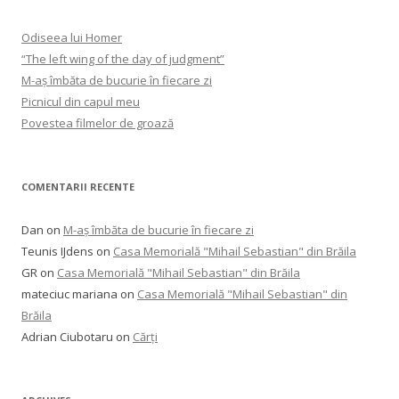
Odiseea lui Homer
“The left wing of the day of judgment”
M-aș îmbăta de bucurie în fiecare zi
Picnicul din capul meu
Povestea filmelor de groază
COMENTARII RECENTE
Dan
on
M-aș îmbăta de bucurie în fiecare zi
Teunis IJdens
on
Casa Memorială "Mihail Sebastian" din Brăila
GR
on
Casa Memorială "Mihail Sebastian" din Brăila
mateciuc mariana
on
Casa Memorială "Mihail Sebastian" din
Brăila
Adrian Ciubotaru
on
Cărți