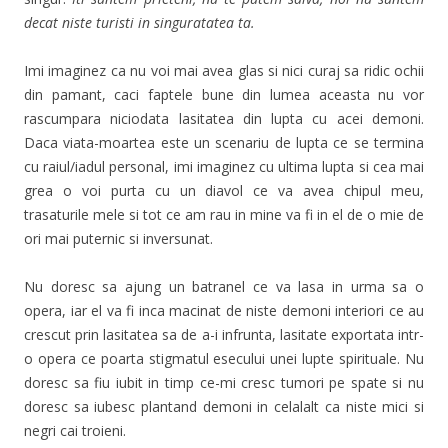
decat niste turisti in singuratatea ta.
Imi imaginez ca nu voi mai avea glas si nici curaj sa ridic ochii
din pamant, caci faptele bune din lumea aceasta nu vor
rascumpara niciodata lasitatea din lupta cu acei demoni.
Daca viata-moartea este un scenariu de lupta ce se termina
cu raiul/iadul personal, imi imaginez cu ultima lupta si cea mai
grea o voi purta cu un diavol ce va avea chipul meu,
trasaturile mele si tot ce am rau in mine va fi in el de o mie de
ori mai puternic si inversunat.
Nu doresc sa ajung un batranel ce va lasa in urma sa o
opera, iar el va fi inca macinat de niste demoni interiori ce au
crescut prin lasitatea sa de a-i infrunta, lasitate exportata intr-
o opera ce poarta stigmatul esecului unei lupte spirituale. Nu
doresc sa fiu iubit in timp ce-mi cresc tumori pe spate si nu
doresc sa iubesc plantand demoni in celalalt ca niste mici si
negri cai troieni.