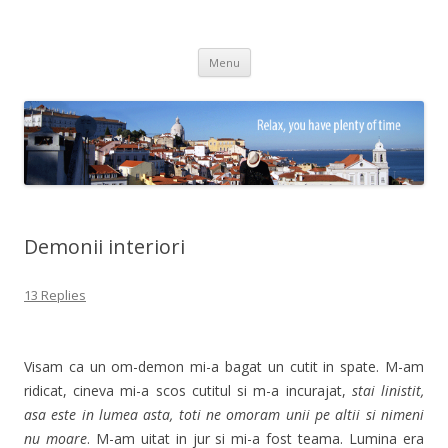
Adrian Ciubotaru
Skip
Menu
to
content
Demonii interiori
13 Replies
Visam ca un om-demon mi-a bagat un cutit in spate. M-am
ridicat, cineva mi-a scos cutitul si m-a incurajat,
stai linistit,
asa este in lumea asta, toti ne omoram unii pe altii si nimeni
nu moare
. M-am uitat in jur si mi-a fost teama. Lumina era