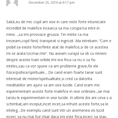
December 25, 2016 at 6:17 pm
Salut,eu de mic copil am vise in care niste forte intunecate
incredibil de malefice incearca sa ma corupe/sa intre in
mine…,sa imi provoace groaza. Tin minte ca ma
trezeam,copil fiind, transpirat si ingrozit. Ma intrebam: “Cum e
pisibil sa existe forte/fiinte atat de malefice,si de ce acestea
mi se arata tocmai mie”. Nu aveam curajul sa vb cu nimeni
despre aceste trairi oribile.Imi era frica ca nu o sa fiu
inteles,sau ca vor spune ca am probleme grave,fie ele
fizice/psihice/spirituale.., De cand eram foarte tanar sunt
interesat de mister/spiritualitate,si cred ca datorita
meditatiilor am ajuns sa am vise lucide. Cand eram mic
experimentam aceste forte malefice in vise ordinare..,iar mai
tarziu le experimentam in vise lucide. In ultimii doi ani ceva s-a
schimbat,am inceput,incet incet,sa infrunt aceste forte,sa le
inteleg…De exemplu cand sunt intr-un asemenea vis lucid
incerc sa nu mai fug chiar daca imi este frica,incerc sa stau