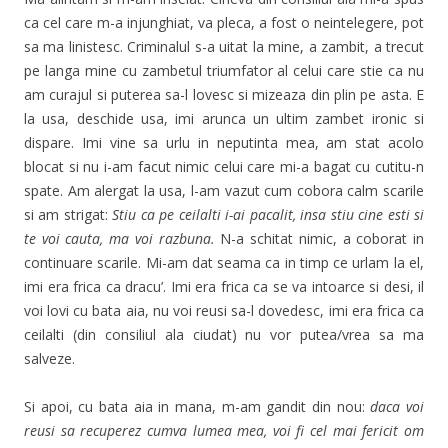
ca cel care m-a injunghiat, va pleca, a fost o neintelegere, pot
sa ma linistesc. Criminalul s-a uitat la mine, a zambit, a trecut
pe langa mine cu zambetul triumfator al celui care stie ca nu
am curajul si puterea sa-l lovesc si mizeaza din plin pe asta. E
la usa, deschide usa, imi arunca un ultim zambet ironic si
dispare. Imi vine sa urlu in neputinta mea, am stat acolo
blocat si nu i-am facut nimic celui care mi-a bagat cu cutitu-n
spate. Am alergat la usa, l-am vazut cum cobora calm scarile
si am strigat:
Stiu ca pe ceilalti i-ai pacalit, insa stiu cine esti si
te voi cauta, ma voi razbuna.
N-a schitat nimic, a coborat in
continuare scarile. Mi-am dat seama ca in timp ce urlam la el,
imi era frica ca dracu’. Imi era frica ca se va intoarce si desi, il
voi lovi cu bata aia, nu voi reusi sa-l dovedesc, imi era frica ca
ceilalti (din consiliul ala ciudat) nu vor putea/vrea sa ma
salveze.
Si apoi, cu bata aia in mana, m-am gandit din nou:
daca voi
reusi sa recuperez cumva lumea mea, voi fi cel mai fericit om