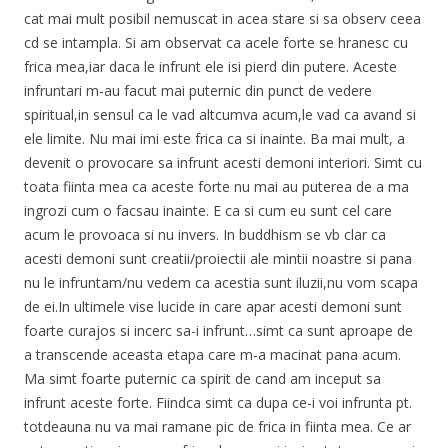
cat mai mult posibil nemuscat in acea stare si sa observ ceea
cd se intampla. Si am observat ca acele forte se hranesc cu
frica mea,iar daca le infrunt ele isi pierd din putere. Aceste
infruntari m-au facut mai puternic din punct de vedere
spiritual,in sensul ca le vad altcumva acum,le vad ca avand si
ele limite. Nu mai imi este frica ca si inainte. Ba mai mult, a
devenit o provocare sa infrunt acesti demoni interiori. Simt cu
toata fiinta mea ca aceste forte nu mai au puterea de a ma
ingrozi cum o facsau inainte. E ca si cum eu sunt cel care
acum le provoaca si nu invers. In buddhism se vb clar ca
acesti demoni sunt creatii/proiectii ale mintii noastre si pana
nu le infruntam/nu vedem ca acestia sunt iluzii,nu vom scapa
de ei.In ultimele vise lucide in care apar acesti demoni sunt
foarte curajos si incerc sa-i infrunt…simt ca sunt aproape de
a transcende aceasta etapa care m-a macinat pana acum.
Ma simt foarte puternic ca spirit de cand am inceput sa
infrunt aceste forte. Fiindca simt ca dupa ce-i voi infrunta pt.
totdeauna nu va mai ramane pic de frica in fiinta mea. Ce ar