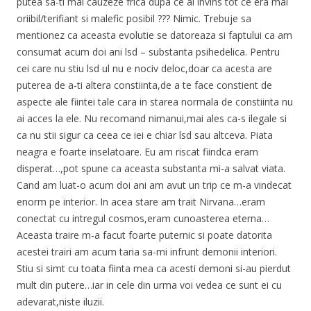
putea sa-ti mai cauzeze frica dupa ce ai invins tot ce era mai
oriibil/terifiant si malefic posibil ??? Nimic. Trebuje sa
mentionez ca aceasta evolutie se datoreaza si faptului ca am
consumat acum doi ani lsd – substanta psihedelica. Pentru
cei care nu stiu lsd ul nu e nociv deloc,doar ca acesta are
puterea de a-ti altera constiinta,de a te face constient de
aspecte ale fiintei tale cara in starea normala de constiinta nu
ai acces la ele. Nu recomand nimanui,mai ales ca-s ilegale si
ca nu stii sigur ca ceea ce iei e chiar lsd sau altceva. Piata
neagra e foarte inselatoare. Eu am riscat fiindca eram
disperat…,pot spune ca aceasta substanta mi-a salvat viata.
Cand am luat-o acum doi ani am avut un trip ce m-a vindecat
enorm pe interior. In acea stare am trait Nirvana…eram
conectat cu intregul cosmos,eram cunoasterea eterna…
Aceasta traire m-a facut foarte puternic si poate datorita
acestei trairi am acum taria sa-mi infrunt demonii interiori.
Stiu si simt cu toata fiinta mea ca acesti demoni si-au pierdut
mult din putere…iar in cele din urma voi vedea ce sunt ei cu
adevarat,niste iluzii.