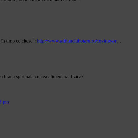
în timp ce citesc”:
http://www.adrianciubotaru.ro/cuvinte-pr
…
 hrana spirituala cu cea alimentara, fizica?
55 pm