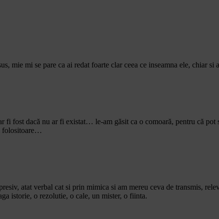
sus, mie mi se pare ca ai redat foarte clar ceea ce inseamna ele, chiar si 
 fi fost dacă nu ar fi existat… le-am găsit ca o comoară, pentru că pot s
i folositoare…
resiv, atat verbal cat si prin mimica si am mereu ceva de transmis, rele
 istorie, o rezolutie, o cale, un mister, o fiinta.