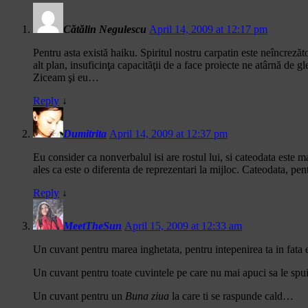
Cătălin Negulescu
April 14, 2009 at 12:17 pm
Pentru asta există haiku. Spiritul nostru carpatin este neîncrezăt
alt plan, insuficinţa capacităţii de a face proiecte ne atârnă d
Ziceam şi eu…
Reply
↓
Dumitrita
April 14, 2009 at 12:37 pm
Eu consider ca nonverbalul isi are rostul lui, si cateodata este 
ales ca este o diferenta de reprezentari la mijloc. Cateodata, pent
Reply
↓
MeetTheSun
April 15, 2009 at 12:33 am
Un cuvant pentru marea inghetata, pentru intepenirea ta in fata ei
Un cuvant pentru toate cuvintele pe care nu mai apuci sa le spui, 
Un cuvant pentru un
Buna ziua
la care ti se raspunde cald…