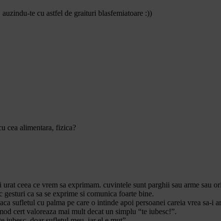
uzindu-te cu astfel de graituri blasfemiatoare :))
cu cea alimentara, fizica?
urat ceea ce vrem sa exprimam. cuvintele sunt parghii sau arme sau ori
 gesturi ca sa se exprime si comunica foarte bine.
ca sufletul cu palma pe care o intinde apoi persoanei careia vrea sa-i ar
 mod cert valoreaza mai mult decat un simplu “te iubesc!”.
e iubesc, doar sufletul meu, iar el e mut”.