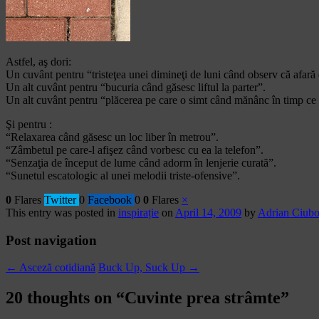
Astfel, aş dori:
Un cuvânt pentru “tristeţea unei dimineţi de luni când observ că afară 
Un alt cuvânt pentru “bucuria când găsesc liftul la parter”.
Un alt cuvânt pentru “plăcerea pe care o simt când mănânc în timp ce 
Şi pentru :
“Relaxarea când găsesc un loc liber în metrou”.
“Zâmbetul pe care-l afişez când vorbesc cu ea la telefon”.
“Senzaţia de început de lume când adorm în lenjerie curată”.
“Sunetul escatologic al unei melodii triste-ofensive”.
0
Flares
Twitter
0
Facebook
0
0
Flares
×
This entry was posted in
inspirație
on
April 14, 2009
by
Adrian Ciubo
Post navigation
←
Asceză cotidiană
Buck Up, Suck Up
→
20 thoughts on “
Cuvinte prea strâmte
”