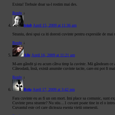
Exista! Trebuie doar sa-l rostim mai des.
Reply
↓
ixtab
April 15, 2009 at 11:36 am
Straniu, desi spui ca iti doresti cuvinte pentru expresiile de mai 
Reply
↓
Alle
April 16, 2009 at 11:21 am
M-am gândit şi eu acum câtva timp la
cuvinte
. Mă gândeam ce ar
Câteodată, însă, există anumite cuvinte tacite, care-mi pot fi ma
Reply
↓
Relu
April 17, 2009 at 3:42 pm
Fara cuvinte eu as fi un om mort. Imi place sa comunic, sunt exp
Cuvinte prea stramte? Nu stiu…1 cuvant poate tine in el o intreaga
Cuvantul este cel care dicteaza esenta vietii omenesti.