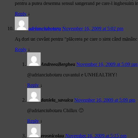
pentru a putea desemna sensul sangerand pe care-l inghesuim i
Reply
↓
adrianciubotaru
November 16, 2009 at 5:02 pm
Aş dori un cuvânt pentru “plăcerea pe care o simt când mănânc 
Reply
↓
AndreeaBerghea
November 16, 2009 at 5:09 pm
@adrianciubotaru cuvantul e UNHEALTHY!
Reply
↓
daniela_savuica
November 16, 2009 at 5:09 pm
@adrianciubotaru Chillax 🙂
Reply
↓
erosnicolau
November 16, 2009 at 5:15 pm