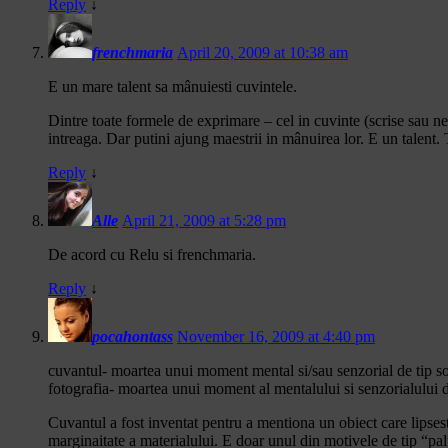
Reply
↓
frenchmaria
April 20, 2009 at 10:38 am
E un mare talent sa mânuiesti cuvintele.
Dintre toate formele de exprimare – cel in cuvinte (scrise sau n
intreaga. Dar putini ajung maestrii in mânuirea lor. E un talent. 
Reply
↓
Alle
April 21, 2009 at 5:28 pm
De acord cu Relu si frenchmaria.
Reply
↓
pocahontass
November 16, 2009 at 4:40 pm
cuvantul- moartea unui moment mental si/sau senzorial de tip s
fotografia- moartea unui moment al mentalului si senzorialului d
Cuvantul a fost inventat pentru a mentiona un obiect care lipsest
marginaitate a materialului. E doar unul din motivele de tip “pal