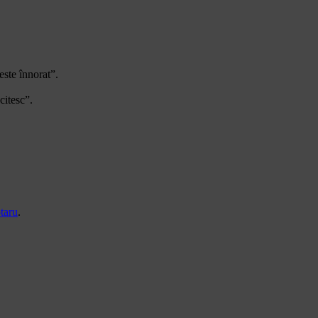
este înnorat”.
citesc”.
taru
.