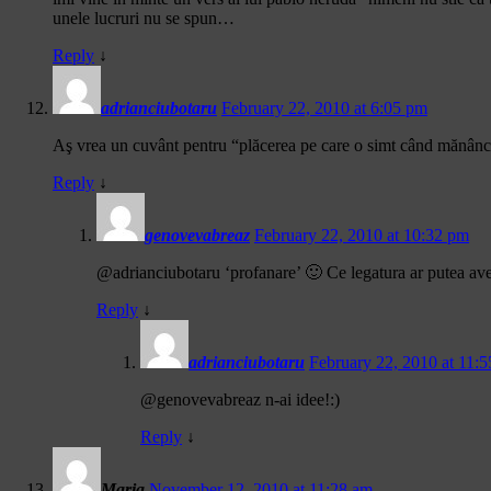
unele lucruri nu se spun…
Reply
↓
adrianciubotaru
February 22, 2010 at 6:05 pm
Aş vrea un cuvânt pentru “plăcerea pe care o simt când mănânc 
Reply
↓
genovevabreaz
February 22, 2010 at 10:32 pm
@adrianciubotaru ‘profanare’ 🙂 Ce legatura ar putea avea
Reply
↓
adrianciubotaru
February 22, 2010 at 11:
@genovevabreaz n-ai idee!:)
Reply
↓
Maria
November 12, 2010 at 11:28 am