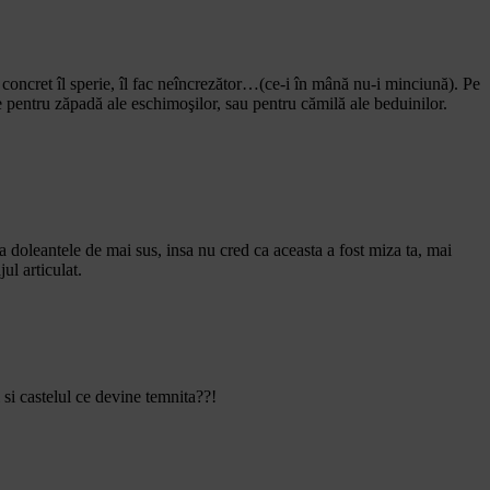
l concret îl sperie, îl fac neîncrezător…(ce-i în mână nu-i minciună). Pe
e pentru zăpadă ale eschimoşilor, sau pentru cămilă ale beduinilor.
a doleantele de mai sus, insa nu cred ca aceasta a fost miza ta, mai
ul articulat.
 si castelul ce devine temnita??!