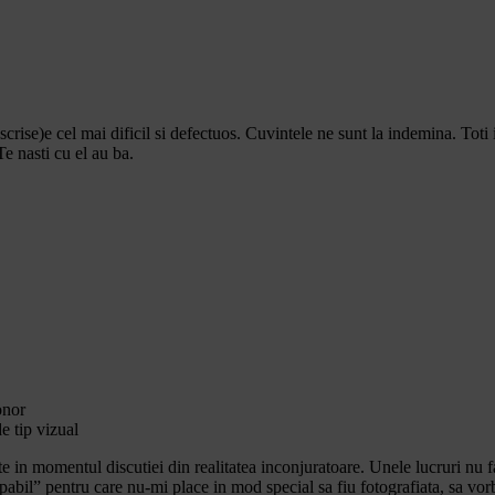
escrise)e cel mai dificil si defectuos. Cuvintele ne sunt la indemina. To
Te nasti cu el au ba.
onor
e tip vizual
e in momentul discutiei din realitatea inconjuratoare. Unele lucruri nu f
pabil” pentru care nu-mi place in mod special sa fiu fotografiata, sa vo