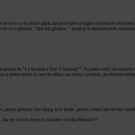
or în ceea ce nu poate pipăi, iar proiecţiile detaşate material de imediatu
e glezne ca o ghiulea. “Mai mă gândesc ” acum şi la nenumăratele sinonim
mai presus de “La Inceput a fost “Cuvantul””. As putea oferi un raspuns l
ru a pretui starea in care ne aflam sau insasi cuvintele, nu folosim limbaj
, pentru golurile care ajung sa te inalte, pentru coltul care devine castel
dar pe care le depui la picioare cu toata fiinta ta??!