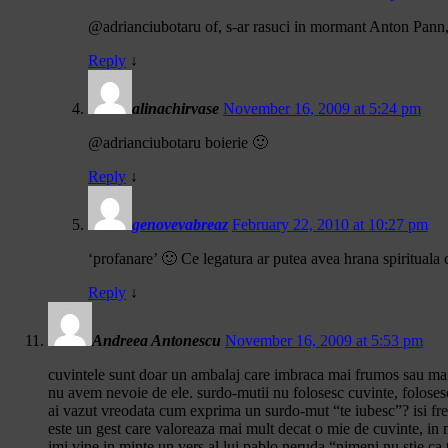
@adrianciubotaru of, s-ar rasuci in mormant Anton Pann, a
Reply
↓
alinachirvase
November 16, 2009 at 5:24 pm
@adrianciubotaru boierie 🙂
Reply
↓
genovevabreaz
February 22, 2010 at 10:27 pm
‘profanare’ 🙂 Ce legatura ar putea avea hrana spirituala 
Reply
↓
Andreea Antonescu
November 16, 2009 at 5:53 pm
cuvintele sunt doar un ambalaj care imbraca mai frumos sau mai 
nu avem nevoie de ele. surdo-mutii nu folosesc cuvinte, folosesc
ai vazut vreodata cum exprima un surdo-mut “te iubesc”? isi frea
este un gest care valoreaza mai mult decat o mie de cuvinte, in
imi vine in minte un vers al lui pablo neruda “nimeni nu stie ca t