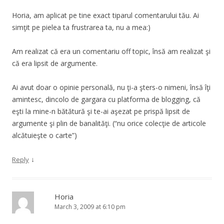
Horia, am aplicat pe tine exact tiparul comentarului tău. Ai
simţit pe pielea ta frustrarea ta, nu a mea:)
Am realizat că era un comentariu off topic, însă am realizat şi
că era lipsit de argumente.
Ai avut doar o opinie personală, nu ţi-a şters-o nimeni, însă îţi
amintesc, dincolo de gargara cu platforma de blogging, că
eşti la mine-n bătătură şi te-ai aşezat pe prispă lipsit de
argumente şi plin de banalităţi. (“nu orice colecţie de articole
alcătuieşte o carte”)
↓
Reply
Horia
March 3, 2009 at 6:10 pm