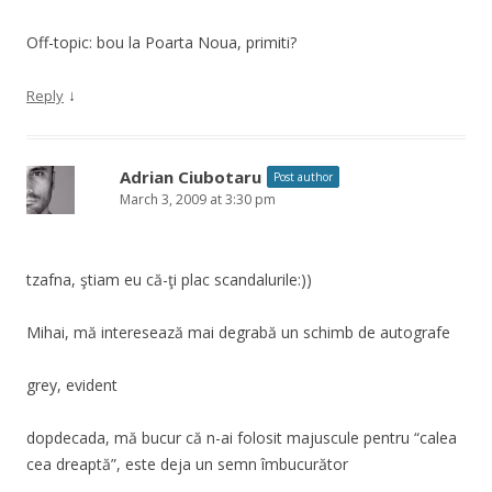
Off-topic: bou la Poarta Noua, primiti?
↓
Reply
Adrian Ciubotaru
Post author
March 3, 2009 at 3:30 pm
tzafna, ştiam eu că-ţi plac scandalurile:))
Mihai, mă interesează mai degrabă un schimb de autografe
grey, evident
dopdecada, mă bucur că n-ai folosit majuscule pentru “calea
cea dreaptă”, este deja un semn îmbucurător