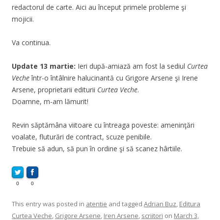
redactorul de carte. Aici au început primele probleme şi
mojicii.
Va continua.
Update
13 martie:
Ieri după-amiază am fost la sediul
Curtea
Veche
într-o întâlnire halucinantă cu Grigore Arsene şi Irene
Arsene, proprietarii editurii
Curtea Veche
.
Doamne, m-am lămurit!
Revin săptămâna viitoare cu întreaga poveste: ameninţări
voalate, fluturări de contract, scuze penibile.
Trebuie să adun, să pun în ordine şi să scanez hârtiile.
0
0
This entry was posted in
atentie
and tagged
Adrian Buz
,
Editura
Curtea Veche
,
Grigore Arsene
,
Iren Arsene
,
scriitori
on
March 3,