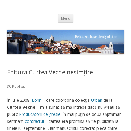
Adrian Ciubotaru
Skip
Menu
to
content
Editura Curtea Veche nesimţire
30 Replies
În iulie 2008,
Lorin
– care coordona colecţia
Urban
de la
Curtea Veche
– m-a sunat să mă întrebe dacă nu vreau să
public
Producătorii de gresie
. În mai puţin de două săptămâni,
semnam
contractul
– cartea era promisă să fie publicată la
finele lui septembrie -, iar manuscrisul corectat pleca către