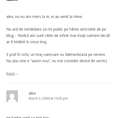
alex, nu eu am mers la ei, ei au venit la mine.
Nu ard de nerăbdare să-mi public pe hârtie articolele de pe
blog – fiindcă aici sunt citite de infinit mai mulţi oameni decât
ar fi întâlnit în orice tiraj.
E praf în ochi, un tiraj oarecare nu falimentează pe nimeni.
Nu ştiu cine e “autor nou”, eu mă consider destul de vechi:)
↓
Reply
alex
March 3, 2009 at 10:35 pm
pe hartie cred ca esti nou