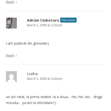
↓
Reply
Adrian Ciubotaru
Post author
March 3, 2009 at 2:29 pm
l-am publicat din greseala:)
↓
Reply
tzafna
March 3, 2009 at 3:04 pm
un act ratat, la prima vedere. la a doua… hei, hei, hei… dragii
mosului… jucam la intimidare?:)