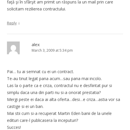
faţă şi în sfârşit am primit un răspuns la un mail prin care
solicitam rezilierea contractului.
↓
Reply
alex
March 3, 2009 at 5:34 pm
Pai… tu ai semnat cu ei un contract.
Te-au tinut legat pana acum…sau pana mai incolo.
Las la o parte ca e criza, contractul nu e desfiintat pur si
simplu daca una din parti nu si-a onorat prestatia?
Mergi peste ei daca ai alta oferta…desi…e criza…astia vor sa
castige si ei un ban.
Mai stii cum si-a recuperat Martin Eden banii de la unele
edituri care-l publicasera la inceputuri?
Succes!