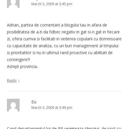
March 3, 2009 at 3:45 pm
Adrian, partea de comentarii a blogului tau in afara de
posibilitatea de a-ti da fidbec negativ in gat si-n gat in fiecare
zi, ofera cumva si facilitati in vederea copularii cu domnisoare
cu capacitate de analiza, cu un bun management al timpului
si prioritatilor si nu in ultimul rand proactive cu abilitati de
convingere?!
Astept provincia..
↓
Reply
Eu
March 3, 2009 at 3:49 pm
Cand departamentul lor de PR vegeteaza (desigur, de post cu