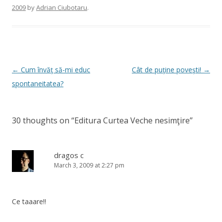
2009
by
Adrian Ciubotaru
.
Post
←
Cum învăţ să-mi educ
Cât de puţine poveşti!
→
navigation
spontaneitatea?
30 thoughts on “
Editura Curtea Veche nesimţire
”
dragos c
March 3, 2009 at 2:27 pm
Ce taaare!!