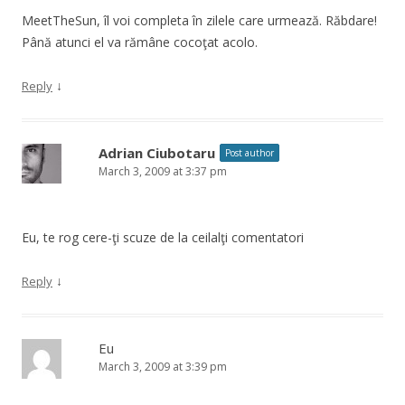
MeetTheSun, îl voi completa în zilele care urmează. Răbdare!
Până atunci el va rămâne cocoţat acolo.
↓
Reply
Adrian Ciubotaru
Post author
March 3, 2009 at 3:37 pm
Eu, te rog cere-ţi scuze de la ceilalţi comentatori
↓
Reply
Eu
March 3, 2009 at 3:39 pm