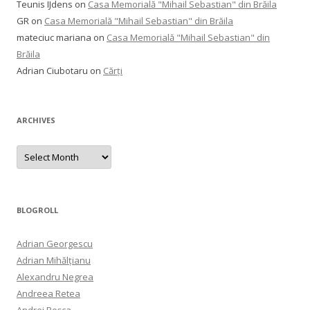
Teunis IJdens
on
Casa Memorială "Mihail Sebastian" din Brăila
GR
on
Casa Memorială "Mihail Sebastian" din Brăila
mateciuc mariana
on
Casa Memorială "Mihail Sebastian" din
Brăila
Adrian Ciubotaru
on
Cărți
ARCHIVES
Archives
BLOGROLL
Adrian Georgescu
Adrian Mihălțianu
Alexandru Negrea
Andreea Retea
Andrei Roșca