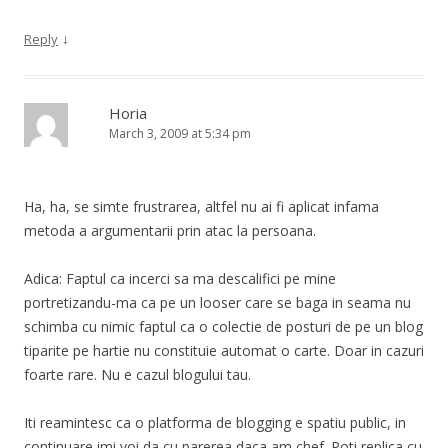
↓
Reply
Horia
March 3, 2009 at 5:34 pm
Ha, ha, se simte frustrarea, altfel nu ai fi aplicat infama
metoda a argumentarii prin atac la persoana.
Adica: Faptul ca incerci sa ma descalifici pe mine
portretizandu-ma ca pe un looser care se baga in seama nu
schimba cu nimic faptul ca o colectie de posturi de pe un blog
tiparite pe hartie nu constituie automat o carte. Doar in cazuri
foarte rare. Nu e cazul blogului tau.
Iti reamintesc ca o platforma de blogging e spatiu public, in
continuare imi voi da cu parerea daca am chef. Poti replica cu