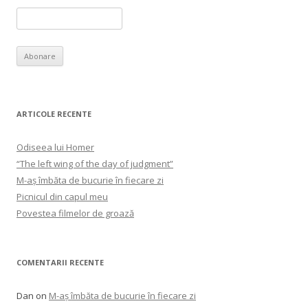
ARTICOLE RECENTE
Odiseea lui Homer
“The left wing of the day of judgment”
M-aș îmbăta de bucurie în fiecare zi
Picnicul din capul meu
Povestea filmelor de groază
COMENTARII RECENTE
Dan
on
M-aș îmbăta de bucurie în fiecare zi