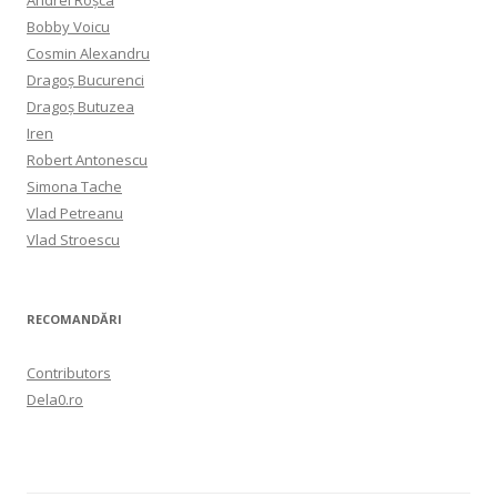
Bobby Voicu
Cosmin Alexandru
Dragoș Bucurenci
Dragoș Butuzea
Iren
Robert Antonescu
Simona Tache
Vlad Petreanu
Vlad Stroescu
RECOMANDĂRI
Contributors
Dela0.ro