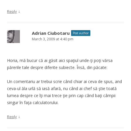
↓
Reply
Adrian Ciubotaru
Post author
March 3, 2009 at 4:40 pm
Horia, mă bucur că ai găsit aici spaţiul unde-ţi poţi vărsa
părerile tale despre diferite subiecte. Însă, din păcate:
Un comentariu ar trebui scrie când chiar ai ceva de spus, and
ceva-ul ăla urlă să iasă afară, nu când ai chef să ştie toată
lumea despre ce îţi mai trece ţie prin cap când baţi câmpii
singur în faţa calculatorului.
↓
Reply