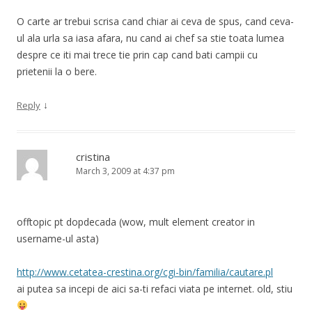
O carte ar trebui scrisa cand chiar ai ceva de spus, cand ceva-
ul ala urla sa iasa afara, nu cand ai chef sa stie toata lumea
despre ce iti mai trece tie prin cap cand bati campii cu
prietenii la o bere.
↓
Reply
cristina
March 3, 2009 at 4:37 pm
offtopic pt dopdecada (wow, mult element creator in
username-ul asta)
http://www.cetatea-crestina.org/cgi-bin/familia/cautare.pl
ai putea sa incepi de aici sa-ti refaci viata pe internet. old, stiu