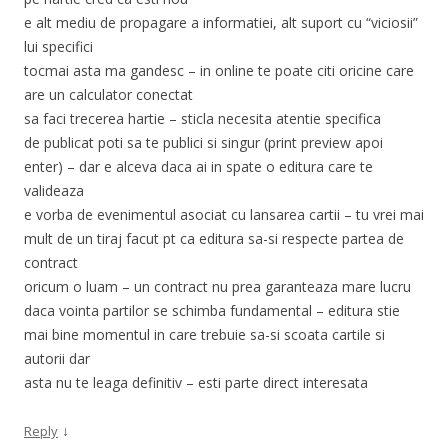
e alt mediu de propagare a informatiei, alt suport cu “viciosii”
lui specifici
tocmai asta ma gandesc – in online te poate citi oricine care
are un calculator conectat
sa faci trecerea hartie – sticla necesita atentie specifica
de publicat poti sa te publici si singur (print preview apoi
enter) – dar e alceva daca ai in spate o editura care te
valideaza
e vorba de evenimentul asociat cu lansarea cartii – tu vrei mai
mult de un tiraj facut pt ca editura sa-si respecte partea de
contract
oricum o luam – un contract nu prea garanteaza mare lucru
daca vointa partilor se schimba fundamental – editura stie
mai bine momentul in care trebuie sa-si scoata cartile si
autorii dar
asta nu te leaga definitiv – esti parte direct interesata
↓
Reply