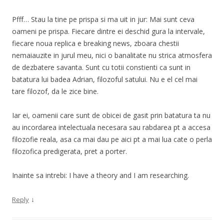
Pfff… Stau la tine pe prispa si ma uit in jur: Mai sunt ceva
oameni pe prispa. Fiecare dintre ei deschid gura la intervale,
fiecare noua replica e breaking news, zboara chestii
nemaiauzite in jurul meu, nici o banalitate nu strica atmosfera
de dezbatere savanta. Sunt cu totii constienti ca sunt in
batatura lui badea Adrian, filozoful satului. Nu e el cel mai
tare filozof, da le zice bine.
Iar ei, oamenii care sunt de obicei de gasit prin batatura ta nu
au incordarea intelectuala necesara sau rabdarea pt a accesa
filozofie reala, asa ca mai dau pe aici pt a mai lua cate o perla
filozofica predigerata, pret a porter.
Inainte sa intrebi: I have a theory and I am researching.
↓
Reply