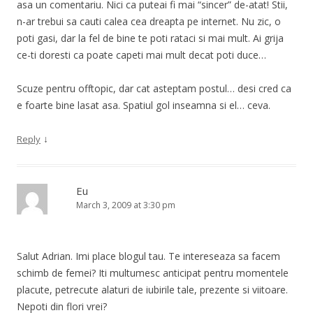
asa un comentariu. Nici ca puteai fi mai “sincer” de-atat! Stii,
n-ar trebui sa cauti calea cea dreapta pe internet. Nu zic, o
poti gasi, dar la fel de bine te poti rataci si mai mult. Ai grija
ce-ti doresti ca poate capeti mai mult decat poti duce…
Scuze pentru offtopic, dar cat asteptam postul… desi cred ca
e foarte bine lasat asa. Spatiul gol inseamna si el… ceva.
↓
Reply
Eu
March 3, 2009 at 3:30 pm
Salut Adrian. Imi place blogul tau. Te intereseaza sa facem
schimb de femei? Iti multumesc anticipat pentru momentele
placute, petrecute alaturi de iubirile tale, prezente si viitoare.
Nepoti din flori vrei?