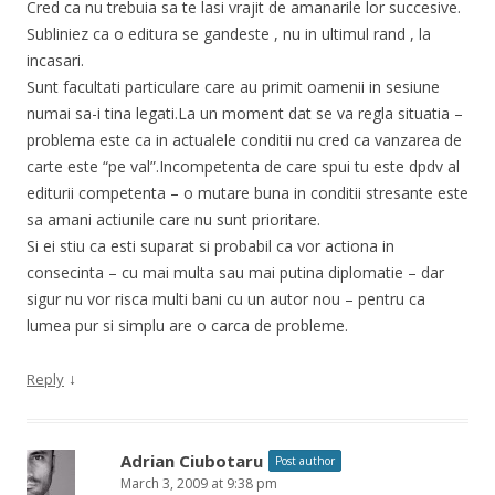
Cred ca nu trebuia sa te lasi vrajit de amanarile lor succesive.
Subliniez ca o editura se gandeste , nu in ultimul rand , la
incasari.
Sunt facultati particulare care au primit oamenii in sesiune
numai sa-i tina legati.La un moment dat se va regla situatia –
problema este ca in actualele conditii nu cred ca vanzarea de
carte este “pe val”.Incompetenta de care spui tu este dpdv al
editurii competenta – o mutare buna in conditii stresante este
sa amani actiunile care nu sunt prioritare.
Si ei stiu ca esti suparat si probabil ca vor actiona in
consecinta – cu mai multa sau mai putina diplomatie – dar
sigur nu vor risca multi bani cu un autor nou – pentru ca
lumea pur si simplu are o carca de probleme.
↓
Reply
Adrian Ciubotaru
Post author
March 3, 2009 at 9:38 pm