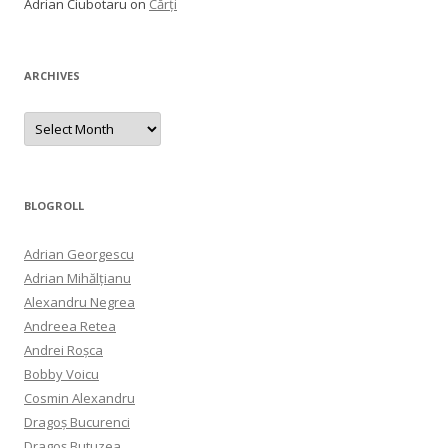
Adrian Ciubotaru
on
Cărți
ARCHIVES
Archives
BLOGROLL
Adrian Georgescu
Adrian Mihălțianu
Alexandru Negrea
Andreea Retea
Andrei Roșca
Bobby Voicu
Cosmin Alexandru
Dragoș Bucurenci
Dragoș Butuzea