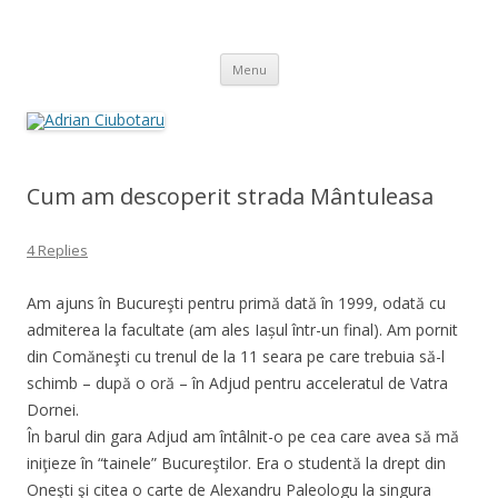
Adrian Ciubotaru
Skip
Menu
to
content
Cum am descoperit strada Mântuleasa
4 Replies
Am ajuns în Bucureşti pentru primă dată în 1999, odată cu
admiterea la facultate (am ales Iașul într-un final). Am pornit
din Comăneşti cu trenul de la 11 seara pe care trebuia să-l
schimb – după o oră – în Adjud pentru acceleratul de Vatra
Dornei.
În barul din gara Adjud am întâlnit-o pe cea care avea să mă
iniţieze în “tainele” Bucureştilor. Era o studentă la drept din
Oneşti şi citea o carte de Alexandru Paleologu la singura