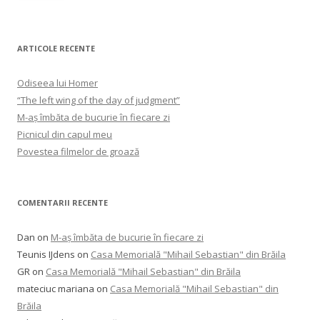
ARTICOLE RECENTE
Odiseea lui Homer
“The left wing of the day of judgment”
M-aș îmbăta de bucurie în fiecare zi
Picnicul din capul meu
Povestea filmelor de groază
COMENTARII RECENTE
Dan
on
M-aș îmbăta de bucurie în fiecare zi
Teunis IJdens
on
Casa Memorială "Mihail Sebastian" din Brăila
GR
on
Casa Memorială "Mihail Sebastian" din Brăila
mateciuc mariana
on
Casa Memorială "Mihail Sebastian" din
Brăila