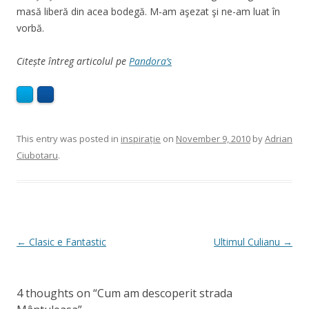
masă liberă din acea bodegă. M-am aşezat şi ne-am luat în
vorbă.
Citește întreg articolul pe
Pandora’s
This entry was posted in
inspirație
on
November 9, 2010
by
Adrian
Ciubotaru
.
Post
←
Clasic e Fantastic
Ultimul Culianu
→
navigation
4 thoughts on “
Cum am descoperit strada