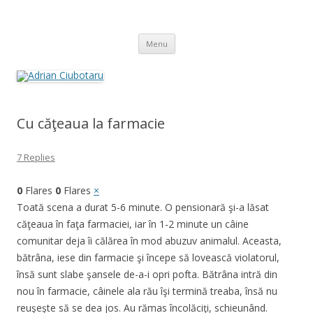
Adrian Ciubotaru
Skip
Menu
to
content
Cu căţeaua la farmacie
7 Replies
0
Flares
0
Flares
×
Toată scena a durat 5-6 minute. O pensionară şi-a lăsat
căţeaua în faţa farmaciei, iar în 1-2 minute un câine
comunitar deja îi călărea în mod abuzuv animalul. Aceasta,
bătrâna, iese din farmacie şi începe să lovească violatorul,
însă sunt slabe şansele de-a-i opri pofta. Bătrâna intră din
nou în farmacie, câinele ala rău îşi termină treaba, însă nu
reuşeşte să se dea jos. Au rămas încolăciţi, schieunând.