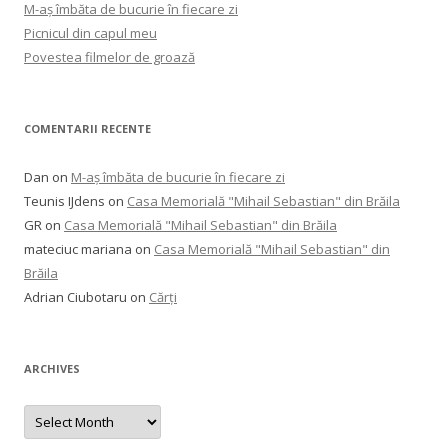
M-aș îmbăta de bucurie în fiecare zi
Picnicul din capul meu
Povestea filmelor de groază
COMENTARII RECENTE
Dan
on
M-aș îmbăta de bucurie în fiecare zi
Teunis IJdens
on
Casa Memorială "Mihail Sebastian" din Brăila
GR
on
Casa Memorială "Mihail Sebastian" din Brăila
mateciuc mariana
on
Casa Memorială "Mihail Sebastian" din
Brăila
Adrian Ciubotaru
on
Cărți
ARCHIVES
Archives