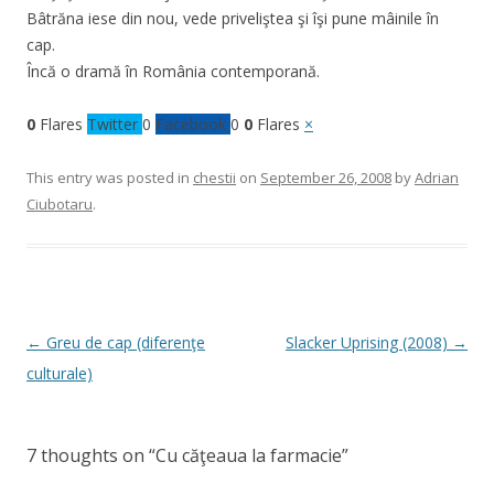
Bâtrăna iese din nou, vede priveliştea şi îşi pune mâinile în
cap.
Încă o dramă în România contemporană.
0
Flares
Twitter
0
Facebook
0
0
Flares
×
This entry was posted in
chestii
on
September 26, 2008
by
Adrian
Ciubotaru
.
Post
←
Greu de cap (diferenţe
Slacker Uprising (2008)
→
navigation
culturale)
7 thoughts on “
Cu căţeaua la farmacie
”