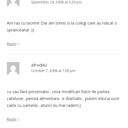
September 29, 2008 at 5:29 pm
Am ras cu lacrimi! Dar am trimis si la colegi care au ridicat o
spranceana! :))
↓
Reply
afroditu'
October 7, 2008 at 7:00 pm
cu sau fara prezervativ…ceva modificari fizice de partea
catelusei…pensia alimentara…e dramatic…putem inlocui usor
cainii cu oamenii…atunci nu mai radem;)
↓
Reply