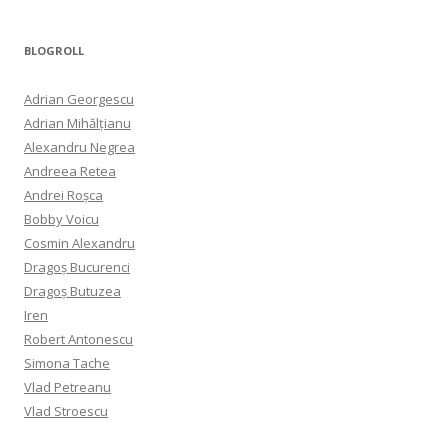
BLOGROLL
Adrian Georgescu
Adrian Mihălțianu
Alexandru Negrea
Andreea Retea
Andrei Roșca
Bobby Voicu
Cosmin Alexandru
Dragoș Bucurenci
Dragoș Butuzea
Iren
Robert Antonescu
Simona Tache
Vlad Petreanu
Vlad Stroescu