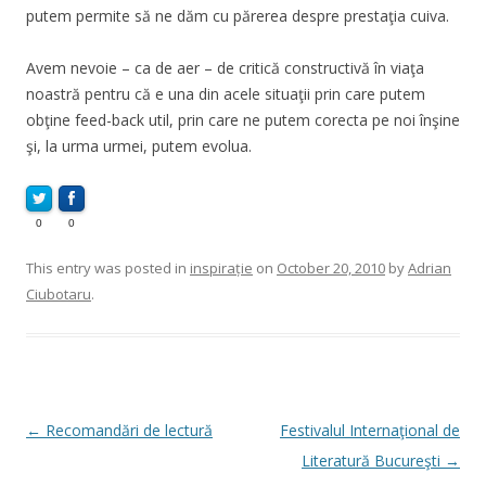
putem permite să ne dăm cu părerea despre prestaţia cuiva.
Avem nevoie – ca de aer – de critică constructivă în viaţa
noastră pentru că e una din acele situaţii prin care putem
obţine feed-back util, prin care ne putem corecta pe noi înşine
şi, la urma urmei, putem evolua.
0
0
This entry was posted in
inspirație
on
October 20, 2010
by
Adrian
Ciubotaru
.
Post
←
Recomandări de lectură
Festivalul Internaţional de
navigation
Literatură Bucureşti
→