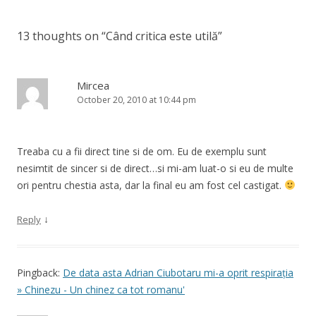
13 thoughts on “
Când critica este utilă
”
Mircea
October 20, 2010 at 10:44 pm
Treaba cu a fii direct tine si de om. Eu de exemplu sunt
nesimtit de sincer si de direct…si mi-am luat-o si eu de multe
ori pentru chestia asta, dar la final eu am fost cel castigat.
↓
Reply
Pingback:
De data asta Adrian Ciubotaru mi-a oprit respirația
» Chinezu - Un chinez ca tot romanu'