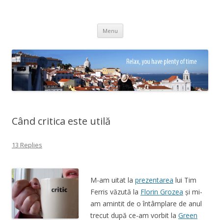
Adrian Ciubotaru
Skip
Menu
to
content
Când critica este utilă
13 Replies
M-am uitat la
prezentarea
lui Tim
Ferris văzută la
Florin Grozea
și mi-
am amintit de o întâmplare de anul
trecut după ce-am vorbit la
Green