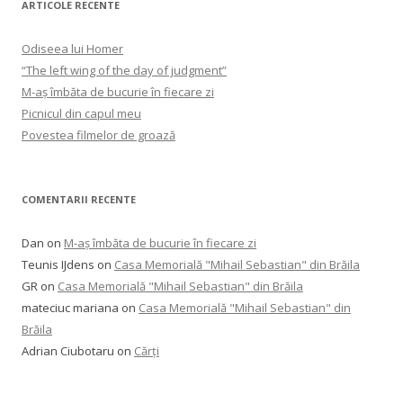
ARTICOLE RECENTE
Odiseea lui Homer
“The left wing of the day of judgment”
M-aș îmbăta de bucurie în fiecare zi
Picnicul din capul meu
Povestea filmelor de groază
COMENTARII RECENTE
Dan
on
M-aș îmbăta de bucurie în fiecare zi
Teunis IJdens
on
Casa Memorială "Mihail Sebastian" din Brăila
GR
on
Casa Memorială "Mihail Sebastian" din Brăila
mateciuc mariana
on
Casa Memorială "Mihail Sebastian" din
Brăila
Adrian Ciubotaru
on
Cărți