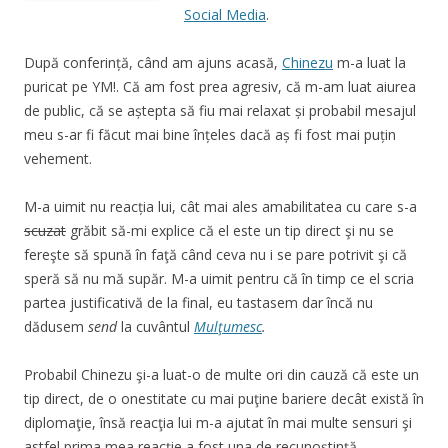
Social Media
.
După conferință, când am ajuns acasă,
Chinezu
m-a luat la
puricat pe YM!. Că am fost prea agresiv, că m-am luat aiurea
de public, că se aștepta să fiu mai relaxat și probabil mesajul
meu s-ar fi făcut mai bine înțeles dacă aș fi fost mai puțin
vehement.
M-a uimit nu reacția lui, cât mai ales amabilitatea cu care s-a
scuzat
grăbit să-mi explice că el este un tip direct şi nu se
fereşte să spună în faţă când ceva nu i se pare potrivit şi că
speră să nu mă supăr. M-a uimit pentru că în timp ce el scria
partea justificativă de la final, eu tastasem dar încă nu
dădusem
send
la cuvântul
Mulţumesc
.
Probabil Chinezu
şi-a luat-o de multe ori din cauză că este un
tip direct, de o onestitate cu mai puţine bariere decât există în
diplomaţie, însă reacţia lui m-a ajutat în mai multe sensuri şi
astfel prima mea reacţie a fost una de recunoştinţă.