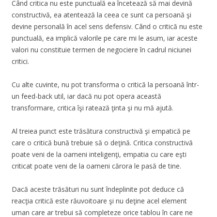
Când critica nu este punctuală ea încetează să mai devină
constructivă, ea atentează la ceea ce sunt ca persoană şi
devine personală în acel sens defensiv. Când o critică nu este
punctuală, ea implică valorile pe care mi le asum, iar aceste
valori nu constituie termen de negociere în cadrul niciunei
critici.
Cu alte cuvinte, nu pot transforma o critică la persoană într-
un feed-back util, iar dacă nu pot opera această
transformare, critica îşi ratează ţinta şi nu mă ajută.
Al treiea punct este trăsătura constructivă şi empatică pe
care o critică bună trebuie să o deţină. Critica constructivă
poate veni de la oameni inteligenţi, empatia cu care eşti
criticat poate veni de la oameni cărora le pasă de tine.
Dacă aceste trăsături nu sunt îndeplinite pot deduce că
reacţia critică este răuvoitoare şi nu deţine acel element
uman care ar trebui să completeze orice tablou în care ne