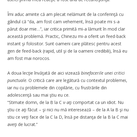
Îmi aduc aminte că am plecat nelămurit de la conferinţă cu
gândul că “da, am fost cam vehement, însă poate mi s-a
părut doar mie…”, iar critica primită mi-a lămurit în mod clar
această problemă. Practic, Chinezu mi-a oferit un feed-back
instant şi folositor. Sunt oameni care plătesc pentru acest
gen de feed-back (rapid, util şi de la oameni credibili), însă eu
am fost mai norocos.
A doua lecţie învăţată de aici vizează
binefacerile unei critici
punctuale
. O critică care are legătură cu contextul problemei,
iar nu cu problemele din copilărie, cu frustrările din
adolescenţă sau mai ştiu eu ce.
“Stimate domn, de la B la C v-aţi comportat ca un idiot. Nu
ştiu ce aţi făcut – şi nici nu mă interesează – de la A la B şi nu
stiu ce veţi face de la C la D, însă pe distanţa de la B la C mai
aveţi de lucrat.”