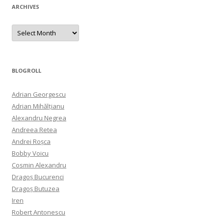
ARCHIVES
Archives
BLOGROLL
Adrian Georgescu
Adrian Mihălțianu
Alexandru Negrea
Andreea Retea
Andrei Roșca
Bobby Voicu
Cosmin Alexandru
Dragoș Bucurenci
Dragoș Butuzea
Iren
Robert Antonescu