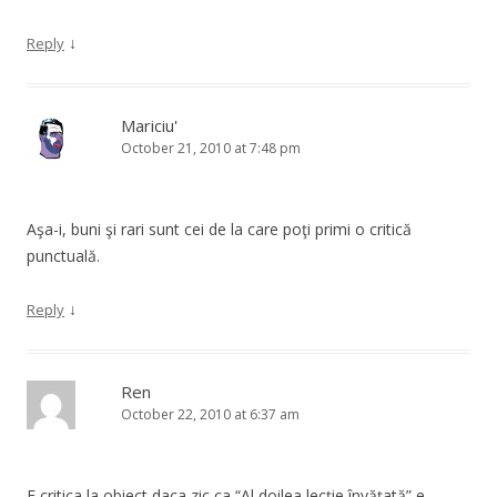
↓
Reply
Mariciu'
October 21, 2010 at 7:48 pm
Aşa-i, buni şi rari sunt cei de la care poţi primi o critică
punctuală.
↓
Reply
Ren
October 22, 2010 at 6:37 am
E critica la obiect daca zic ca “Al doilea lecţie învăţată” e