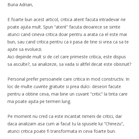
Buna Adrian,
E foarte bun acest articol, critica atent facuta intradevar ne
poate ajuta mult. Spun “atent” facuta deoarece se simte
atunci cand cineva critica doar pentru a arata ca el este mai
bun, sau cand critica pentru ca ii pasa de tine si vrea ca sa te
ajute sa evoluezi.
Aici depinde mult si de cel care primeste critica, este dispus
sa asculte?, sa analizeze, sa vada si altfel decat este obisnuit?
Personal prefer persoanele care critica in mod constructiv. In
loc de multe cuvinte gratuite si prea dulci- deseori facute
pentru a obtine ceva, mai bine un cuvant “critic” la tinta care
ma poate ajuta pe termen lung.
Pe moment nu cred ca este incantat nimeni de critici, dar
daca analizam asa cum ai facut tu la spusele lui “Chinezu”,
atunci critica poate fi transformata in ceva foarte bun.