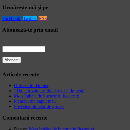
for:
Urmăreşte-mă şi pe
Facebook
Twitter
RSS
Abonează-te prin email
Articole recente
Odiseea lui Homer
“The left wing of the day of judgment”
M-aș îmbăta de bucurie în fiecare zi
Picnicul din capul meu
Povestea filmelor de groază
Comentarii recente
Dan
on
M-aș îmbăta de bucurie în fiecare zi