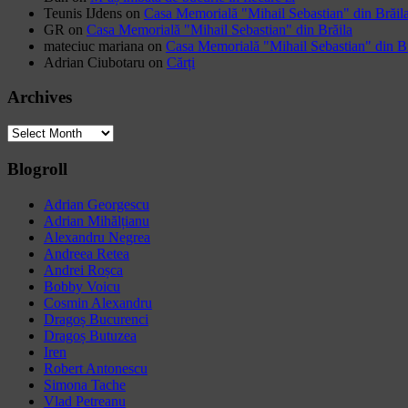
Teunis IJdens
on
Casa Memorială "Mihail Sebastian" din Brăil
GR
on
Casa Memorială "Mihail Sebastian" din Brăila
mateciuc mariana
on
Casa Memorială "Mihail Sebastian" din Br
Adrian Ciubotaru
on
Cărți
Archives
Archives
Blogroll
Adrian Georgescu
Adrian Mihălțianu
Alexandru Negrea
Andreea Retea
Andrei Roșca
Bobby Voicu
Cosmin Alexandru
Dragoș Bucurenci
Dragoș Butuzea
Iren
Robert Antonescu
Simona Tache
Vlad Petreanu