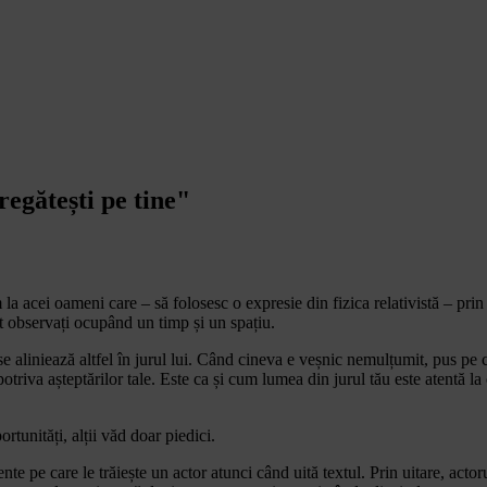
regătești pe tine"
 acei oameni care – să folosesc o expresie din fizica relativistă – prin p
t observați ocupând un timp și un spațiu.
 se aliniează altfel în jurul lui. Când cineva e veșnic nemulțumit, pus pe
triva așteptărilor tale. Este ca și cum lumea din jurul tău este atentă la 
rtunități, alții văd doar piedici.
 pe care le trăiește un actor atunci când uită textul. Prin uitare, actorul