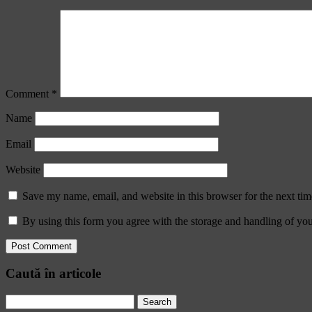
Comment
*
Name
Email
Website
Save my name, email, and website in this browser for the next ti
By using this form you agree with the storage and handling of you
Caută în articole
Search