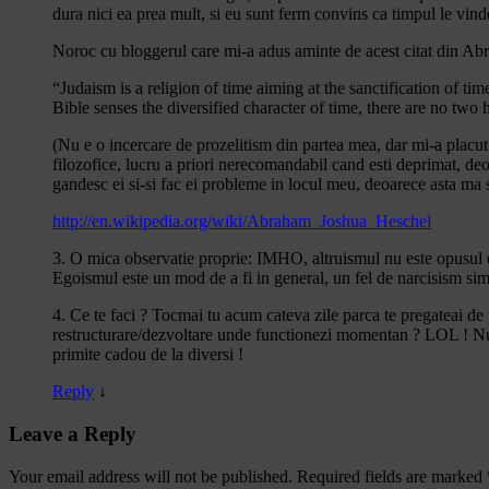
dura nici ea prea mult, si eu sunt ferm convins ca timpul le vinde
Noroc cu bloggerul care mi-a adus aminte de acest citat din A
“Judaism is a religion of time aiming at the sanctification of t
Bible senses the diversified character of time, there are no two
(Nu e o incercare de prozelitism din partea mea, dar mi-a placut f
filozofice, lucru a priori nerecomandabil cand esti deprimat, de
gandesc ei si-si fac ei probleme in locul meu, deoarece asta ma s
http://en.wikipedia.org/wiki/Abraham_Joshua_Heschel
3. O mica observatie proprie: IMHO, altruismul nu este opusul e
Egoismul este un mod de a fi in general, un fel de narcisism simp
4. Ce te faci ? Tocmai tu acum cateva zile parca te pregateai de p
restructurare/dezvoltare unde functionezi momentan ? LOL ! N
primite cadou de la diversi !
Reply
↓
Leave a Reply
Your email address will not be published.
Required fields are marked