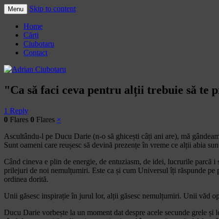
Skip to content
Menu
Adrian Ciubotaru
Home
Cărți
Ciubotaru
Contact
"Ca să faci ceva pentru alții trebuie să te p
1 Reply
0
Flares
0
Flares
×
Ascultându-l pe Ducu Darie (n-o să ghicești câți ani are), mă gândeam la
Sunt oameni care reușesc să devină prezențe în vreme ce alții abia sun
Când cineva e plin de energie, de entuziasm, de idei, lucrurile parcă i
prilejuri de noi nemulțumiri. Este ca și cum Universul îți răspunde pe po
ordinea dorită.
Unii găsesc inspirație în jurul lor, alții găsesc nemulțumiri. Unii văd opo
Ducu Darie vorbește la un moment dat despre acele secunde grele și lente