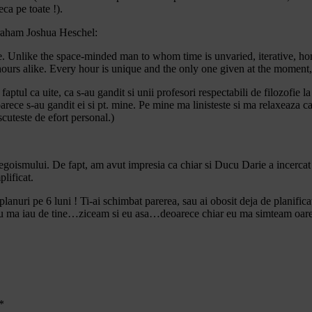
ca pe toate !).
braham Joshua Heschel:
ime. Unlike the space-minded man to whom time is unvaried, iterative, ho
 hours alike. Every hour is unique and the only one given at the moment
aptul ca uite, ca s-au gandit si unii profesori respectabili de filozofie 
oarece s-au gandit ei si pt. mine. Pe mine ma linisteste si ma relaxeaza 
cuteste de efort personal.)
goismului. De fapt, am avut impresia ca chiar si Ducu Darie a incercat s
lificat.
lanuri pe 6 luni ! Ti-ai schimbat parerea, sau ai obosit deja de planifica
u ma iau de tine…ziceam si eu asa…deoarece chiar eu ma simteam oare
*