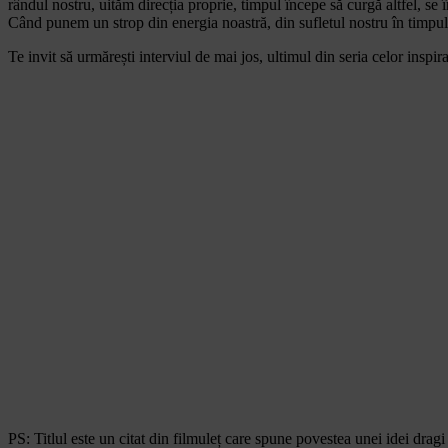
rândul nostru, uităm direcția proprie, timpul începe să curgă altfel, se
Când punem un strop din energia noastră, din sufletul nostru în timpul 
Te invit să urmărești interviul de mai jos, ultimul din seria celor inspir
PS: Titlul este un citat din filmuleț care spune povestea unei idei dra