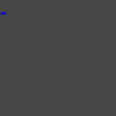
a
ăila