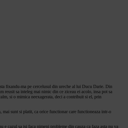
 asta fixandu-ma pe cercelusul din ureche al lui Ducu Darie. Din
 reusit sa inteleg mai nimic din ce ziceau ei acolo, insa pot sa
lm, si o mimica neexagerata, deci a contribuit si el, prin
mai sunt si platit, ca orice functionar care functioneaza intr-o
u e cazul sa isi faca nimeni probleme din cauza ca faza asta nu va