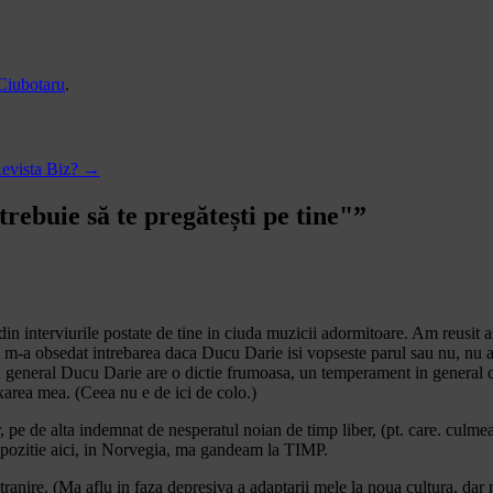
Ciubotaru
.
Revista Biz?
→
trebuie să te pregătești pe tine"
”
 din interviurile postate de tine in ciuda muzicii adormitoare. Am reusit
a m-a obsedat intrebarea daca Ducu Darie isi vopseste parul sau nu, nu am
in general Ducu Darie are o dictie frumoasa, un temperament in general ca
axarea mea. (Ceea nu e de ici de colo.)
pe de alta indemnat de nesperatul noian de timp liber, (pt. care. culmea, 
dispozitie aici, in Norvegia, ma gandeam la TIMP.
ire. (Ma aflu in faza depresiva a adaptarii mele la noua cultura, dar n