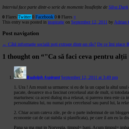
Interviul face parte dintr-o serie de momente însuflețite de
Silva Dark
0
Flares
Twitter
0
Facebook
0
0
Flares
×
This entry was posted in
inspirație
on
September 12, 2011
by
Adrian 
Post navigation
←
Câtă informaţie socială poţi extrage dintr-un râs?
De ce îmi place 
1 thought on “
"Ca să faci ceva pentru alții 
Rudolph Aspirant
September 12, 2011 at 3:49 pm
1. Ura ! Am reusit sa urmaresc si eu de la un capat la altul unul
pacate, deoarece m-a fascinat cercelusul atat de mult, si totodat
marturisesc ca acest dialog m-a relaxat, si parerea mea este ca 
personalitatea lui, nu numai prin cercelusul sau parul lui, la rel
2. Chiar acum cateva zile, pe de o parte indemnat de un blogger, 
economie cat de cat stabila si planificata), pe care il am eu la 
Pana sa ma mut in Norvegia, timpul= bani. Acum timpul= imbatran