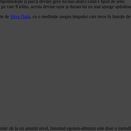
 împotmolește și parcă devine greu tocmai atunci când e lipsit de sens.
pe care îl trăim, acesta devine ușor și durata lui nu mai ajunge apăsătoa
ate de
Silva Dark
, cu o meditație asupra timpului care trece în funcție de
gi mie: de la un anumit nivel, binomul egoism-altruism este doar o metod