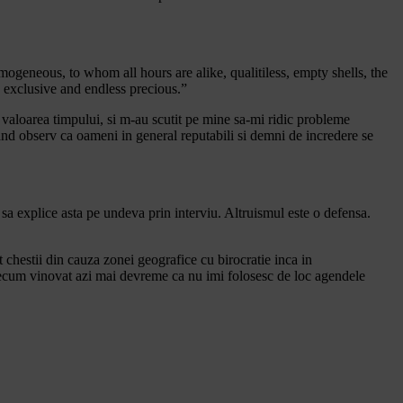
mogeneous, to whom all hours are alike, qualitiless, empty shells, the
, exclusive and endless precious.”
la valoarea timpului, si m-au scutit pe mine sa-mi ridic probleme
cand observ ca oameni in general reputabili si demni de incredere se
a explice asta pe undeva prin interviu. Altruismul este o defensa.
t chestii din cauza zonei geografice cu birocratie inca in
cum vinovat azi mai devreme ca nu imi folosesc de loc agendele