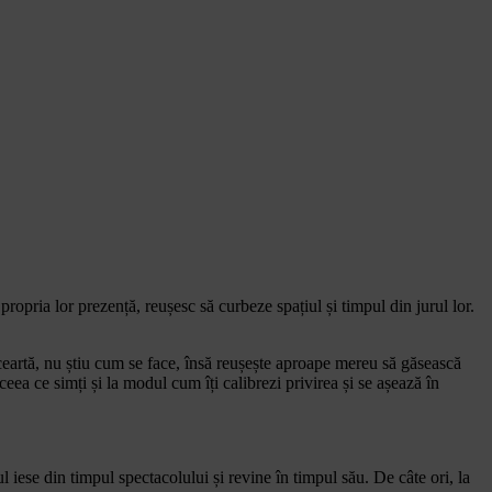
ropria lor prezență, reușesc să curbeze spațiul și timpul din jurul lor.
 ceartă, nu știu cum se face, însă reușește aproape mereu să găsească
ceea ce simți și la modul cum îți calibrezi privirea și se așează în
 iese din timpul spectacolului și revine în timpul său. De câte ori, la