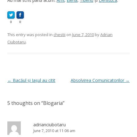
Au mai scris până acum:
Arhi
,
Elena
,
Tiberiu
și
Denisuca
.
0
0
This entry was posted in
chestii
on
June 7, 2010
by
Adrian
Ciubotaru
.
Post
←
Bacăul și Iașul au citit
Absolvirea Comunicatorilor
→
navigation
5 thoughts on “
Blogaria
”
adrianciubotaru
June 7, 2010 at 11:06 am