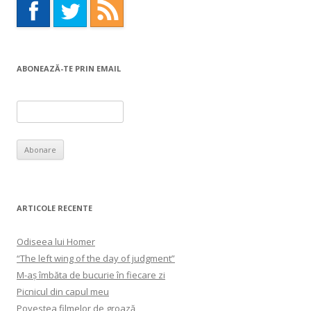
ABONEAZĂ-TE PRIN EMAIL
ARTICOLE RECENTE
Odiseea lui Homer
“The left wing of the day of judgment”
M-aș îmbăta de bucurie în fiecare zi
Picnicul din capul meu
Povestea filmelor de groază