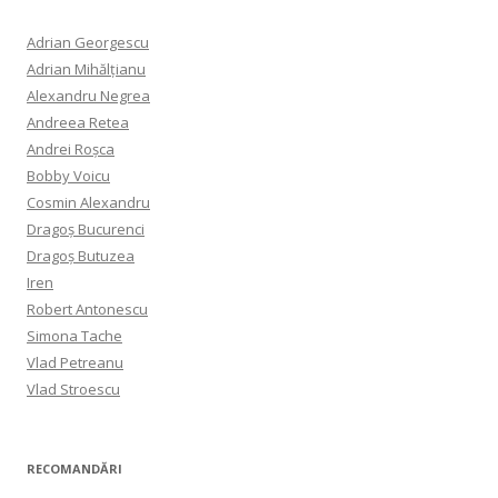
Adrian Georgescu
Adrian Mihălțianu
Alexandru Negrea
Andreea Retea
Andrei Roșca
Bobby Voicu
Cosmin Alexandru
Dragoș Bucurenci
Dragoș Butuzea
Iren
Robert Antonescu
Simona Tache
Vlad Petreanu
Vlad Stroescu
RECOMANDĂRI