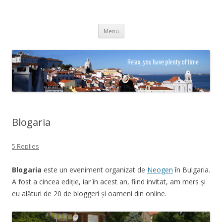
Adrian Ciubotaru
Skip
Menu
to
content
Blogaria
5 Replies
Blogaria
este un eveniment organizat de
Neogen
în Bulgaria.
A fost a cincea ediție, iar în acest an, fiind invitat, am mers și
eu alături de 20 de bloggeri și oameni din online.