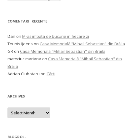
COMENTARII RECENTE
Dan
on
M-aș îmbăta de bucurie în fiecare zi
Teunis IJdens
on
Casa Memorială "Mihail Sebastian" din Brăila
GR
on
Casa Memorială "Mihail Sebastian" din Brăila
mateciuc mariana
on
Casa Memorială "Mihail Sebastian" din
Brăila
Adrian Ciubotaru
on
Cărți
ARCHIVES
Archives
BLOGROLL