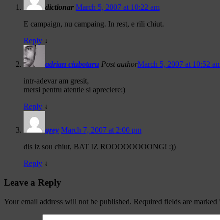
dictionar
March 5, 2007 at 10:22 am
E campaign, nu campaing. In rest, e rili chiut.
Reply
↓
adrian ciubotaru
Post author
March 5, 2007 at 10:52 a
intr-adevar am gresit,
mersi pentru atentie si apreciere:)
Reply
↓
grey
March 7, 2007 at 2:00 pm
dis iz sou chiut, BAT IZ ROOOOOOOONG! :))
Reply
↓
Leave a Reply
Your email address will not be published.
Required fields are marked