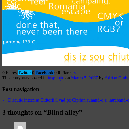
0
Flares
Twitter
0
Facebook
0
0
Flares
×
This entry was posted in
inspirație
on
March 5, 2007
by
Adrian Ciubo
Post navigation
←
Discutie interzisa
Cititorii il vad pe Ciprian sunand-o si intreband-
3 thoughts on “
Blind alley
”