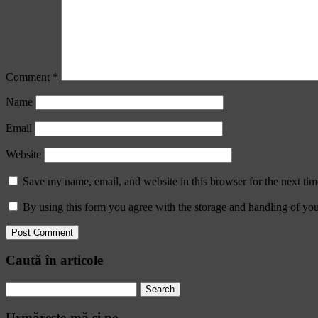
Comment
*
Name
Email
Website
Save my name, email, and website in this browser for the next ti
By using this form you agree with the storage and handling of you
Caută în articole
Search
for:
Urmăreşte-mă şi pe