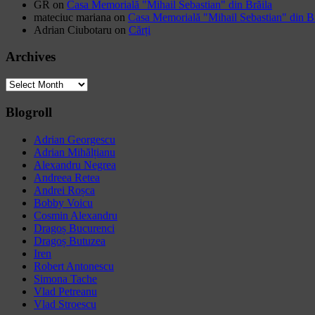
GR
on
Casa Memorială "Mihail Sebastian" din Brăila
mateciuc mariana
on
Casa Memorială "Mihail Sebastian" din Br
Adrian Ciubotaru
on
Cărți
Archives
Archives
Blogroll
Adrian Georgescu
Adrian Mihălțianu
Alexandru Negrea
Andreea Retea
Andrei Roșca
Bobby Voicu
Cosmin Alexandru
Dragoș Bucurenci
Dragoș Butuzea
Iren
Robert Antonescu
Simona Tache
Vlad Petreanu
Vlad Stroescu