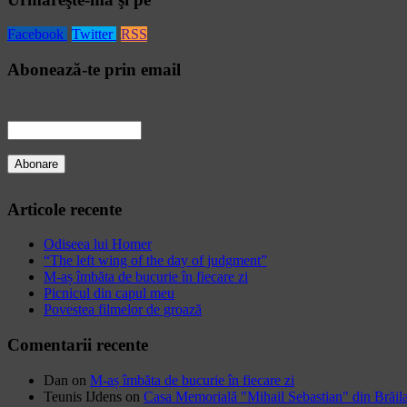
Facebook
Twitter
RSS
Abonează-te prin email
Articole recente
Odiseea lui Homer
“The left wing of the day of judgment”
M-aș îmbăta de bucurie în fiecare zi
Picnicul din capul meu
Povestea filmelor de groază
Comentarii recente
Dan
on
M-aș îmbăta de bucurie în fiecare zi
Teunis IJdens
on
Casa Memorială "Mihail Sebastian" din Brăil