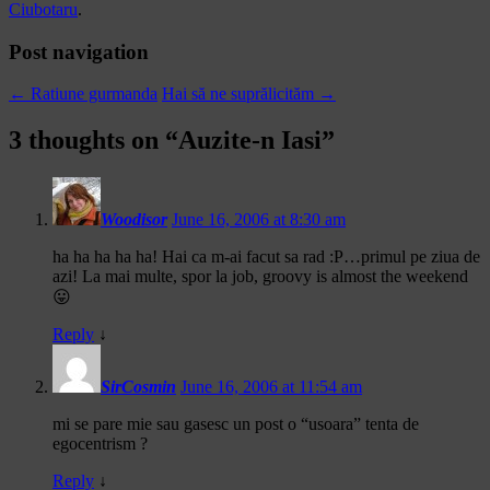
Ciubotaru
.
Post navigation
←
Ratiune gurmanda
Hai să ne suprălicităm
→
3 thoughts on “
Auzite-n Iasi
”
Woodisor
June 16, 2006 at 8:30 am
ha ha ha ha ha! Hai ca m-ai facut sa rad :P…primul pe ziua de
azi! La mai multe, spor la job, groovy is almost the weekend
😛
Reply
↓
SirCosmin
June 16, 2006 at 11:54 am
mi se pare mie sau gasesc un post o “usoara” tenta de
egocentrism ?
Reply
↓