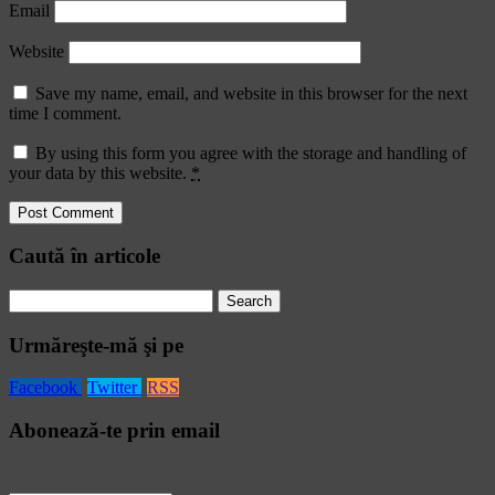
Email
Website
Save my name, email, and website in this browser for the next
time I comment.
By using this form you agree with the storage and handling of
your data by this website.
*
Caută în articole
Search
for:
Urmăreşte-mă şi pe
Facebook
Twitter
RSS
Abonează-te prin email