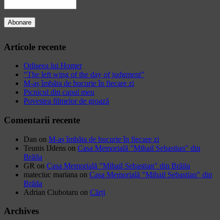
Articole recente
Odiseea lui Homer
“The left wing of the day of judgment”
M-aș îmbăta de bucurie în fiecare zi
Picnicul din capul meu
Povestea filmelor de groază
Comentarii recente
Dan
on
M-aș îmbăta de bucurie în fiecare zi
Teunis IJdens
on
Casa Memorială "Mihail Sebastian" din
Brăila
GR
on
Casa Memorială "Mihail Sebastian" din Brăila
mateciuc mariana
on
Casa Memorială "Mihail Sebastian" din
Brăila
Adrian Ciubotaru
on
Cărți
Archives