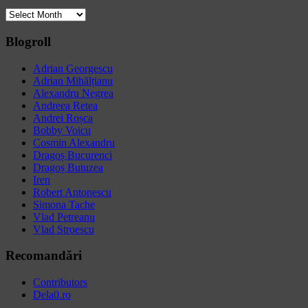
Archives
Blogroll
Adrian Georgescu
Adrian Mihălțianu
Alexandru Negrea
Andreea Retea
Andrei Roșca
Bobby Voicu
Cosmin Alexandru
Dragoș Bucurenci
Dragoș Butuzea
Iren
Robert Antonescu
Simona Tache
Vlad Petreanu
Vlad Stroescu
Recomandări
Contributors
Dela0.ro