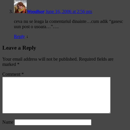
Woodisor
June 16, 2006 at 2:56 pm
ceva nu se leaga la comentariul dinainte…cum adik “gasesc
uun post o usoara…”….
Reply
↓
Leave a Reply
Your email address will not be published.
Required fields are
marked
*
Comment
*
Name