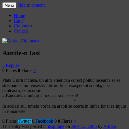
Skip to content
Menu
Adrian Ciubotaru
Home
Cărți
Ciubotaru
Contact
Auzite-n Iasi
3 Replies
0
Flares
0
Flares
×
Piata Unirii inchisa, un afro-american corect politic incearca sa se
strecoare si nu reuseste. Intr-un final exasperant si obligat sa
ocoleasca, izbucneste:
– Baga-mi-as pula-n tara voastra de cacat!
*
In acelasi stil, umbla vorba ca arabii se cearta in limba lor si se injura
in romaneste.
0
Flares
Twitter
0
Facebook
0
0
Flares
×
This entry was posted in
inspirație
on
June 15, 2006
by
Adrian