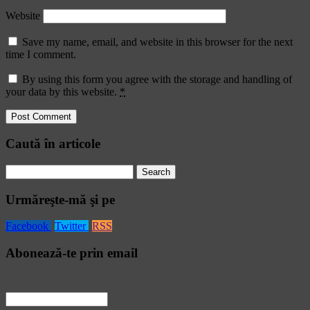
Website
Save my name, email, and website in this browser for the next
time I comment.
By using this form you agree with the storage and handling of
your data by this website.
*
Caută în articole
Search
for:
Urmăreşte-mă şi pe
Facebook
Twitter
RSS
Abonează-te prin email