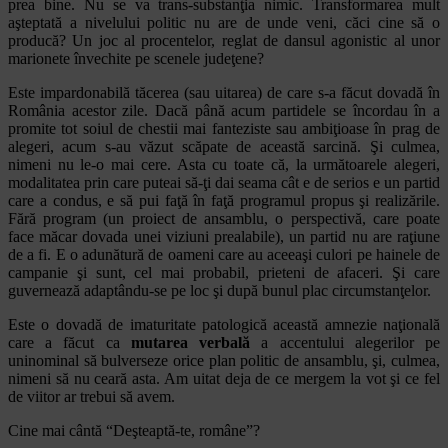
prea bine. Nu se va trans-substanţia nimic. Transformarea mult
aşteptată a nivelului politic nu are de unde veni, căci cine să o
producă? Un joc al procentelor, reglat de dansul agonistic al unor
marionete învechite pe scenele judeţene?
Este impardonabilă tăcerea (sau uitarea) de care s-a făcut dovadă în
România acestor zile. Dacă până acum partidele se încordau în a
promite tot soiul de chestii mai fanteziste sau ambiţioase în prag de
alegeri, acum s-au văzut scăpate de această sarcină. Şi culmea,
nimeni nu le-o mai cere. Asta cu toate că, la următoarele alegeri,
modalitatea prin care puteai să-ţi dai seama cât e de serios e un partid
care a condus, e să pui faţă în faţă programul propus şi realizările.
Fără program (un proiect de ansamblu, o perspectivă, care poate
face măcar dovada unei viziuni prealabile), un partid nu are raţiune
de a fi. E o adunătură de oameni care au aceeaşi culori pe hainele de
campanie şi sunt, cel mai probabil, prieteni de afaceri. Şi care
guvernează adaptându-se pe loc şi după bunul plac circumstanţelor.
Este o dovadă de imaturitate patologică această amnezie naţională
care a făcut ca
mutarea verbală
a accentului alegerilor pe
uninominal să bulverseze orice plan politic de ansamblu, şi, culmea,
nimeni să nu ceară asta. Am uitat deja de ce mergem la vot şi ce fel
de viitor ar trebui să avem.
Cine mai cântă “Deşteaptă-te, române”?