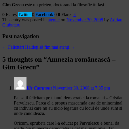
Gim Grecu
este un prieten, doctorand la filosofie în Iaşi.
0
Flares
Twitter
0
Facebook
0
0
Flares
×
This entry was posted in
atentie
on
November 30, 2008
by
Adrian
Ciubotaru
.
Post navigation
←
Felicitări
Haideţi să fim mai atenţi
→
5 thoughts on “
Amnezia românească –
Gim Grecu
”
Ilie Catrinoiu
November 30, 2008 at 7:35 pm
Pai sa il felicitam pe titanul democratiei la romanai – Cristian
Parvulescu. Parca el a propus mascarada asta de uninominal
cu indivizi care nu au nicio legatura cu locul de unde sunt si
unde candideaza.
Oricum, eprubeta care l-a educat pe Parvulescu e buna, da
roade. Se mimeaza democratia la cel mai inalt nivel. Iar