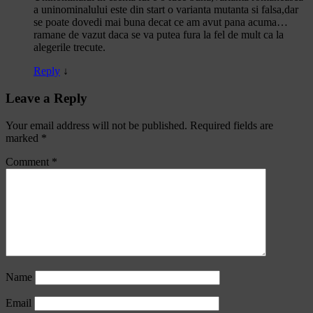
a uninominalului este din start o varianta mutanta si falsa,dar
se poate dovedi mai buna decat ce am avut pana acuma…
ramane de vazut daca se va putea fura la fel de mult ca la
alegerile trecute.
Reply
↓
Leave a Reply
Your email address will not be published.
Required fields are
marked
*
Comment
*
Name
Email