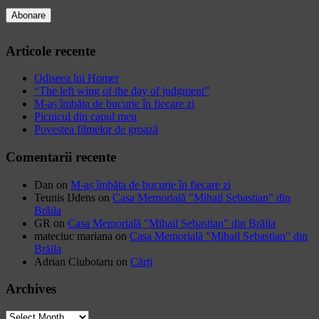
Articole recente
Odiseea lui Homer
“The left wing of the day of judgment”
M-aș îmbăta de bucurie în fiecare zi
Picnicul din capul meu
Povestea filmelor de groază
Comentarii recente
Dan
on
M-aș îmbăta de bucurie în fiecare zi
Teunis IJdens
on
Casa Memorială "Mihail Sebastian" din
Brăila
GR
on
Casa Memorială "Mihail Sebastian" din Brăila
mateciuc mariana
on
Casa Memorială "Mihail Sebastian" din
Brăila
Adrian Ciubotaru
on
Cărți
Archives
Archives