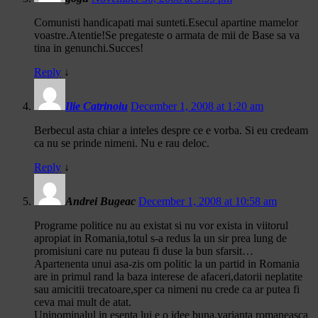
Comunisti handicapati mai sunteti.Esecul apartine mamelor
voastre.Atentie!Se pregateste o armata de mii de Base sa va
tina in genunchi.Succes!
Reply
↓
Ilie Catrinoiu
December 1, 2008 at 1:20 am
Berbecul asta chiar a inteles despre ce e vorba. Si eu credeam
ca nu se prinde nimeni. Nu e rau deloc.
Reply
↓
Andrei Bugeac
December 1, 2008 at 10:58 am
Programe politice nu au existat si nu vor exista in viitorul
apropiat in Romania,totul s-a redus la un sir prea lung de
promisiuni care nu puteau fi duse la bun sfarsit…
Apartenenta unui asa-zis om politic la un partid in Romania
are in primul rand la baza interese de afaceri,datorii neplatite
sau amicitii trecatoare,sper ca nimeni nu crede ca ar putea fi
ceva mai mult de atat.
Uninominalul in esenta lui e o idee buna,varianta romaneasca