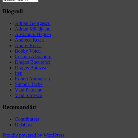
Blogroll
Adrian Georgescu
Adrian Mihălțianu
Alexandru Negrea
Andreea Retea
Andrei Roșca
Bobby Voicu
Cosmin Alexandru
Dragoș Bucurenci
Dragoș Butuzea
Iren
Robert Antonescu
Simona Tache
Vlad Petreanu
Vlad Stroescu
Recomandări
Contributors
Dela0.ro
Proudly powered by WordPress