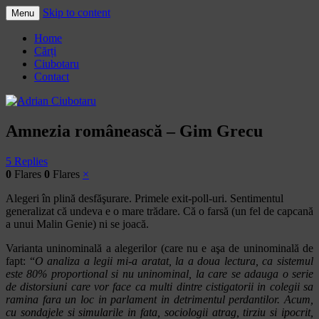
Skip to content
Menu
Adrian Ciubotaru
Home
Cărți
Ciubotaru
Contact
Amnezia românească – Gim Grecu
5 Replies
0
Flares
0
Flares
×
Alegeri în plină desfăşurare. Primele exit-poll-uri. Sentimentul
generalizat că undeva e o mare trădare. Că o farsă (un fel de capcană
a unui Malin Genie) ni se joacă.
Varianta uninominală a alegerilor (care nu e aşa de uninominală de
fapt: “
O analiza a legii mi-a aratat, la a doua lectura, ca sistemul
este 80% proportional si nu uninominal, la care se adauga o serie
de distorsiuni care vor face ca multi dintre cistigatorii in colegii sa
ramina fara un loc in parlament in detrimentul perdantilor. Acum,
cu sondajele si simularile in fata, sociologii atrag, tirziu si ipocrit,