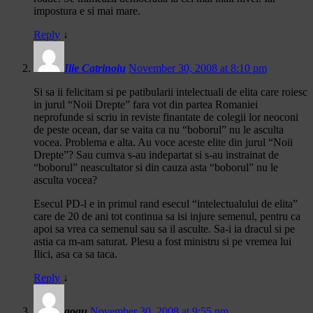
impostura e si mai mare.
Reply
↓
Ilie Catrinoiu
November 30, 2008 at 8:10 pm
Si sa ii felicitam si pe patibularii intelectuali de elita care roiesc
in jurul “Noii Drepte” fara vot din partea Romaniei
neprofunde si scriu in reviste finantate de colegii lor neoconi
de peste ocean, dar se vaita ca nu “boborul” nu le asculta
vocea. Problema e alta. Au voce aceste elite din jurul “Noii
Drepte”? Sau cumva s-au indepartat si s-au instrainat de
“boborul” neascultator si din cauza asta “boborul” nu le
asculta vocea?
Esecul PD-l e in primul rand esecul “intelectualului de elita”
care de 20 de ani tot continua sa isi injure semenul, pentru ca
apoi sa vrea ca semenul sau sa il asculte. Sa-i ia dracul si pe
astia ca m-am saturat. Plesu a fost ministru si pe vremea lui
Ilici, asa ca sa taca.
Reply
↓
gogu
November 30, 2008 at 9:55 pm