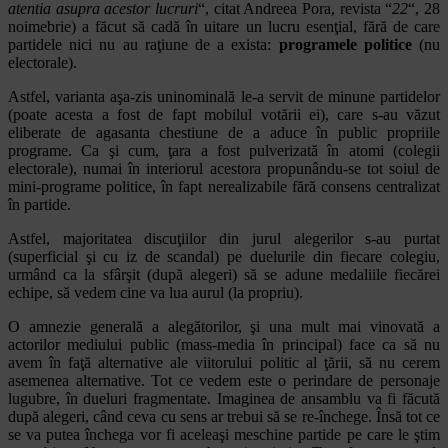
atentia asupra acestor lucruri
“, citat Andreea Pora, revista “
22
“, 28
noimebrie) a făcut să cadă în uitare un lucru esenţial, fără de care
partidele nici nu au raţiune de a exista:
programele politice
(nu
electorale).
Astfel, varianta aşa-zis uninominală le-a servit de minune partidelor
(poate acesta a fost de fapt mobilul votării ei), care s-au văzut
eliberate de agasanta chestiune de a aduce în public propriile
programe. Ca şi cum, ţara a fost pulverizată în atomi (colegii
electorale), numai în interiorul acestora propunându-se tot soiul de
mini-programe politice, în fapt nerealizabile fără consens centralizat
în partide.
Astfel, majoritatea discuţiilor din jurul alegerilor s-au purtat
(superficial şi cu iz de scandal) pe duelurile din fiecare colegiu,
urmând ca la sfârşit (după alegeri) să se adune medaliile fiecărei
echipe, să vedem cine va lua aurul (la propriu).
O amnezie generală a alegătorilor, şi una mult mai vinovată a
actorilor mediului public (mass-media în principal) face ca să nu
avem în faţă alternative ale viitorului politic al ţării, să nu cerem
asemenea alternative. Tot ce vedem este o perindare de personaje
lugubre, în dueluri fragmentate. Imaginea de ansamblu va fi făcută
după alegeri, când ceva cu sens ar trebui să se re-închege. Însă tot ce
se va putea închega vor fi aceleaşi meschine partide pe care le ştim