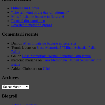
Odiseea lui Homer
“The left wing of the day of judgment”
M-aș îmbăta de bucurie în fiecare zi
Picnicul din capul meu
Povestea filmelor de groază
Comentarii recente
Dan
on
M-aș îmbăta de bucurie în fiecare zi
Teunis IJdens
on
Casa Memorială "Mihail Sebastian" din
Brăila
GR
on
Casa Memorială "Mihail Sebastian" din Brăila
mateciuc mariana
on
Casa Memorială "Mihail Sebastian" din
Brăila
Adrian Ciubotaru
on
Cărți
Archives
Archives
Blogroll