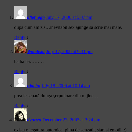
alter_ego
July 17, 2006 at 5:07 pm
dupa cum am zis…inevitabil sex ajunge sa scrie mai mare.
Reply
↓
Woodisor
July 17, 2006 at 9:31 pm
ha ha ha………
Reply
↓
hiacint
July 18, 2006 at 10:14 am
prea le separă dunga şerpuitoare din mijloc…
Reply
↓
dyutzza
December 23, 2007 at 3:24 pm
exista o legatura puternica, plina de senzatii, stari si emotii..:)