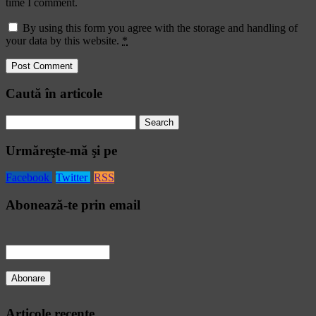
time I comment.
By using this form you agree with the storage and handling of
your data by this website.
*
Caută în articole
Search
for:
Urmăreşte-mă şi pe
Facebook
Twitter
RSS
Abonează-te prin email
Articole recente