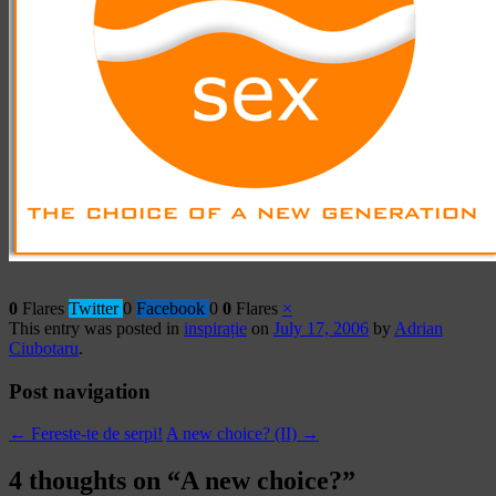
0
Flares
Twitter
0
Facebook
0
0
Flares
×
This entry was posted in
inspirație
on
July 17, 2006
by
Adrian
Ciubotaru
.
Post navigation
←
Fereste-te de serpi!
A new choice? (II)
→
4 thoughts on “
A new choice?
”