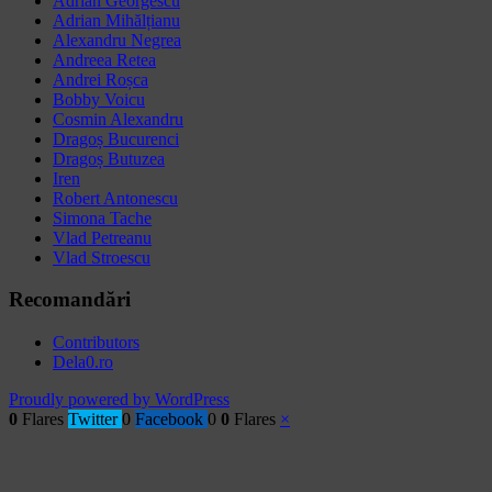
Adrian Georgescu
Adrian Mihălțianu
Alexandru Negrea
Andreea Retea
Andrei Roșca
Bobby Voicu
Cosmin Alexandru
Dragoș Bucurenci
Dragoș Butuzea
Iren
Robert Antonescu
Simona Tache
Vlad Petreanu
Vlad Stroescu
Recomandări
Contributors
Dela0.ro
Proudly powered by WordPress
0
Flares
Twitter
0
Facebook
0
0
Flares
×