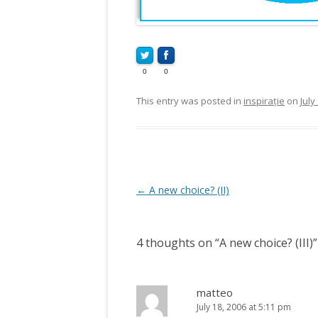
0
0
This entry was posted in
inspirație
on
July
Post
←
A new choice? (II)
navigation
4 thoughts on “
A new choice? (III)
”
matteo
July 18, 2006 at 5:11 pm