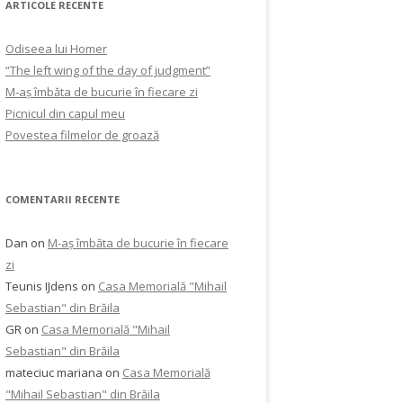
ARTICOLE RECENTE
Odiseea lui Homer
“The left wing of the day of judgment”
M-aș îmbăta de bucurie în fiecare zi
Picnicul din capul meu
Povestea filmelor de groază
COMENTARII RECENTE
Dan
on
M-aș îmbăta de bucurie în fiecare
zi
Teunis IJdens
on
Casa Memorială "Mihail
Sebastian" din Brăila
GR
on
Casa Memorială "Mihail
Sebastian" din Brăila
mateciuc mariana
on
Casa Memorială
"Mihail Sebastian" din Brăila