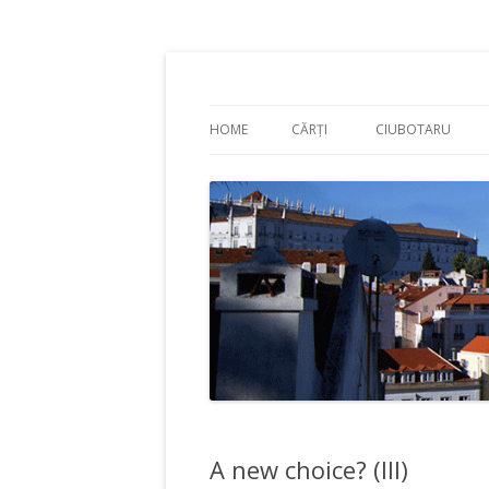
Adrian Ciubotaru
HOME
CĂRȚI
CIUBOTARU
A new choice? (III)