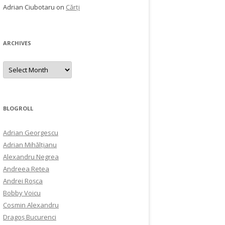
Adrian Ciubotaru
on
Cărți
ARCHIVES
Archives
BLOGROLL
Adrian Georgescu
Adrian Mihălțianu
Alexandru Negrea
Andreea Retea
Andrei Roșca
Bobby Voicu
Cosmin Alexandru
Dragoș Bucurenci