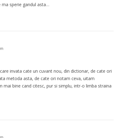
e ma sperie gandul asta…
pm
 care invata cate un cuvant nou, din dictionar, de cate ori
ata metoda asta, de cate ori notam ceva, uitam
 mai bine cand citesc, pur si simplu, intr-o limba straina
pm