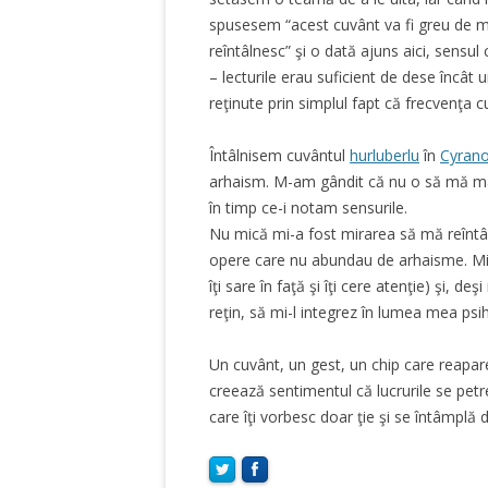
spusesem “acest cuvânt va fi greu de 
reîntâlnesc” şi o dată ajuns aici, sensul
– lecturile erau suficient de dese încât
reţinute prin simplul fapt că frecvenţa 
Întâlnisem cuvântul
hurluberlu
în
Cyrano
arhaism. M-am gândit că nu o să mă mai î
în timp ce-i notam sensurile.
Nu mică mi-a fost mirarea să mă reîntâl
opere care nu abundau de arhaisme. Mi 
îţi sare în faţă şi îţi cere atenţie) şi, de
reţin, să mi-l integrez în lumea mea psih
Un cuvânt, un gest, un chip care reapare 
creează sentimentul că lucrurile se petre
care îţi vorbesc doar ţie şi se întâmplă 