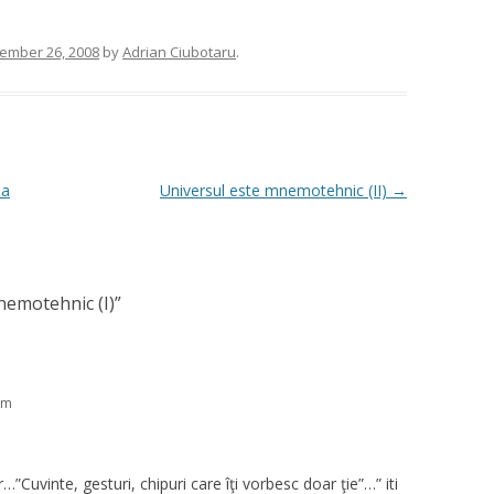
ember 26, 2008
by
Adrian Ciubotaru
.
ea
Universul este mnemotehnic (II)
→
nemotehnic (I)
”
pm
Cuvinte, gesturi, chipuri care îţi vorbesc doar ţie”…” iti