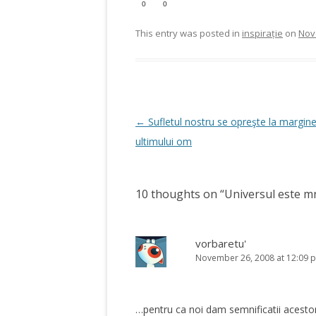
0
0
This entry was posted in
inspirație
on
Nov
Post
←
Sufletul nostru se opreşte la margin
navigation
ultimului om
10 thoughts on “
Universul este m
vorbaretu'
November 26, 2008 at 12:09 
…pentru ca noi dam semnificatii acestor…”