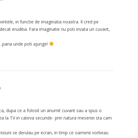
vintele, in functie de imaginatia noastra. Il cred pe
ecat eruditia. Fara imaginatie nu poti invata un cuvant,
…pana unde poti ajunge!
m
 ca, dupa ce a folosit un anumit cuvant sau a spus o
ea la TV in cateva secunde- prin natura meseriei sta cam
misiuni se derulau pe ecran, in timp ce oamenii vorbeau