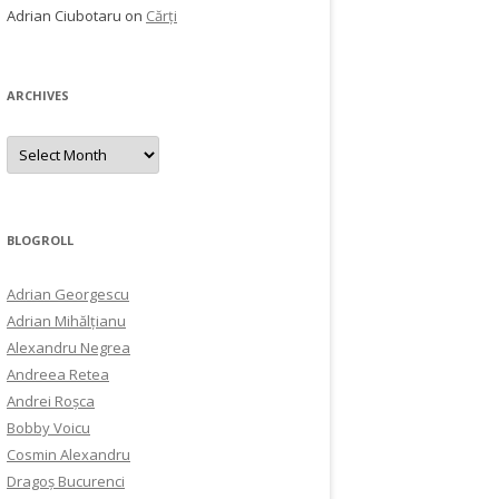
Adrian Ciubotaru
on
Cărți
ARCHIVES
Archives
BLOGROLL
Adrian Georgescu
Adrian Mihălțianu
Alexandru Negrea
Andreea Retea
Andrei Roșca
Bobby Voicu
Cosmin Alexandru
Dragoș Bucurenci