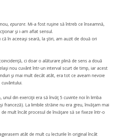
t nou,
epurare
. Mi-a fost ruşine să întreb ce înseamnă,
ţionar şi i-am aflat sensul.
ă în aceeaşi seară, la ştiri, am auzit de două ori
coincidenţă, ci doar o alăturare plină de sens a două
laşi nou cuvânt într-un interval scurt de timp, iar acest
nduri şi mai mult decât atât, era tot ce aveam nevoie
 cuvântului.
unul din exerciţii era să învăţ 5 cuvinte noi în limba
i franceză). La limbile străine nu era greu, învăţam mai
 de mult încât procesul de învăţare să se fixeze într-o
erasem atât de mult cu lecturile în original încât