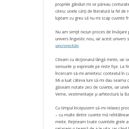
propriile gânduri mi se păreau contura
citesc unele cărţi de literatură la fel d
luptam cu greu să nu-mi scap cuvinte fr
Nu am simţit niciun proces de învăţare 
univers lingvistic nou, iar acest univer
sincronicităţi
.
Citeam cu dicţionarul lângă minte, iar o
sensurile şi expresiile pe niste fişe. La f
încercam să-mi amintesc contextul în car
Mi-a luat câteva luni să-mi dau seama c
găseam notate zeci de cuvinte, iar unel
Verne, vestimentaţie şi arhitectură la Ba
Cu timpul începusem să-mi relaxez pro
– cu multe dintre cuvinte mă reîntâlneam
minte. Reţineam toate cuvintele grele a
setasem o teamă de a le uita, iar când