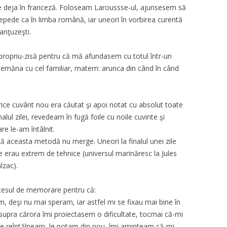
te deja în franceză. Foloseam Laroussse-ul, ajunsesem să
e repede ca în limba română, iar uneori în vorbirea curentă
anţuzeşti.
propriu-zisă pentru că mă afundasem cu totul într-un
s semăna cu cel familiar, matern: arunca din când în când
rice cuvânt nou era căutat şi apoi notat cu absolut toate
inalul zilei, revedeam în fugă foile cu noile cuvinte şi
e le-am întâlnit.
ă aceasta metodă nu merge. Uneori la finalul unei zile
e erau extrem de tehnice (universul marinăresc la Jules
lzac).
cesul de memorare pentru că:
, deşi nu mai speram, iar astfel mi se fixau mai bine în
supra cărora îmi proiectasem o dificultate, tocmai că-mi
 le reîntălneam, le notam din nou, îmi aminteam că-mi