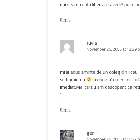
dai seama cata libertate avem? pe min
↓
Reply
tuvia
November 26, 2008 at 12:29 
mi’ai adus aminte de un coleg din liceu,
se barbierea
la mine n’a mers niciod
imediat.Mai tarziu am descoperit ca retin
)
↓
Reply
geni.1
November 26, 2008 at 11:37 