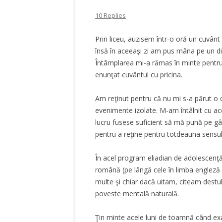
10 Replies
Prin liceu, auzisem într-o oră un cuvân
însă în aceeaşi zi am pus mâna pe un dic
Întâmplarea mi-a rămas în minte pentru c
enunţat cuvântul cu pricina.
Am reţinut pentru că nu mi s-a părut o 
evenimente izolate. M-am întâlnit cu ace
lucru fusese suficient să mă pună pe gâ
pentru a reţine pentru totdeauna sensul
În acel program eliadian de adolescenţă, 
română (pe lângă cele în limba engleză ş
multe şi chiar dacă uitam, citeam destul
poveste mentală naturală.
Ţin minte acele luni de toamnă când exag