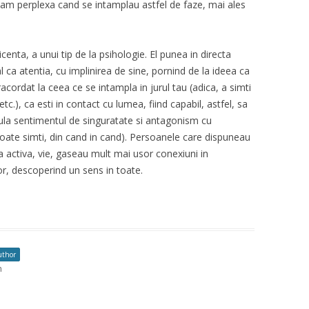
eam perplexa cand se intamplau astfel de faze, mai ales
licenta, a unui tip de la psihologie. El punea in directa
 ca atentia, cu implinirea de sine, pornind de la ideea ca
acordat la ceea ce se intampla in jurul tau (adica, a simti
etc.), ca esti in contact cu lumea, fiind capabil, astfel, sa
 anula sentimentul de singuratate si antagonism cu
poate simti, din cand in cand). Persoanele care dispuneau
a activa, vie, gaseau mult mai usor conexiuni in
or, descoperind un sens in toate.
uthor
m