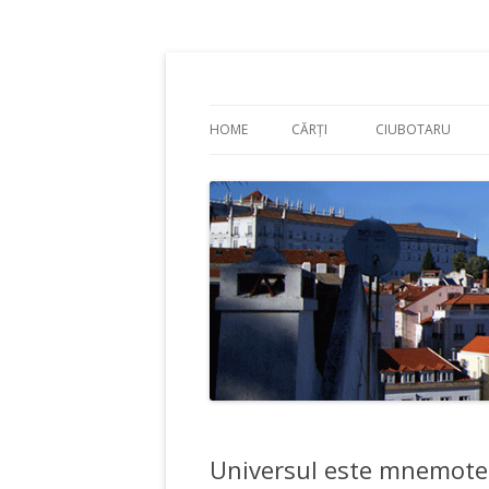
Adrian Ciubotaru
HOME
CĂRȚI
CIUBOTARU
Universul este mnemoteh