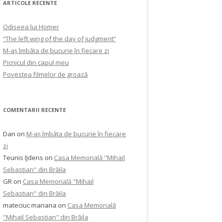
ARTICOLE RECENTE
Odiseea lui Homer
“The left wing of the day of judgment”
M-aș îmbăta de bucurie în fiecare zi
Picnicul din capul meu
Povestea filmelor de groază
COMENTARII RECENTE
Dan
on
M-aș îmbăta de bucurie în fiecare
zi
Teunis IJdens
on
Casa Memorială "Mihail
Sebastian" din Brăila
GR
on
Casa Memorială "Mihail
Sebastian" din Brăila
mateciuc mariana
on
Casa Memorială
"Mihail Sebastian" din Brăila