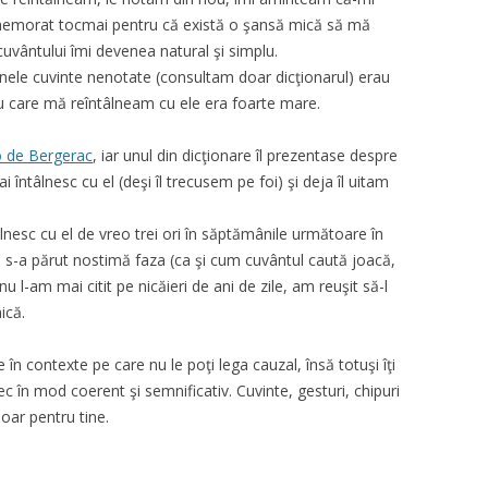
memorat tocmai pentru că există o şansă mică să mă
 cuvântului îmi devenea natural şi simplu.
 unele cuvinte nenotate (consultam doar dicţionarul) erau
cu care mă reîntâlneam cu ele era foarte mare.
 de Bergerac
, iar unul din dicţionare îl prezentase despre
ntâlnesc cu el (deşi îl trecusem pe foi) şi deja îl uitam
nesc cu el de vreo trei ori în săptămânile următoare în
s-a părut nostimă faza (ca şi cum cuvântul caută joacă,
şi nu l-am mai citit pe nicăieri de ani de zile, am reuşit să-l
ică.
în contexte pe care nu le poţi lega cauzal, însă totuşi îţi
c în mod coerent şi semnificativ. Cuvinte, gesturi, chipuri
doar pentru tine.