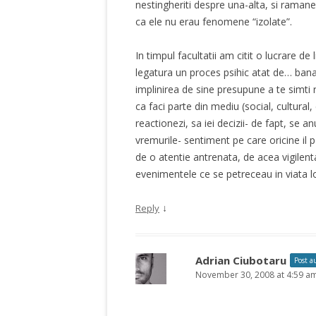
nestingheriti despre una-alta, si raman
ca ele nu erau fenomene “izolate”.
In timpul facultatii am citit o lucrare de 
legatura un proces psihic atat de… banal
implinirea de sine presupune a te simti r
ca faci parte din mediu (social, cultural, 
reactionezi, sa iei decizii- de fapt, se
vremurile- sentiment pe care oricine il 
de o atentie antrenata, de acea vigilent
evenimentele ce se petreceau in viata l
↓
Reply
Adrian Ciubotaru
Post a
November 30, 2008 at 4:59 a