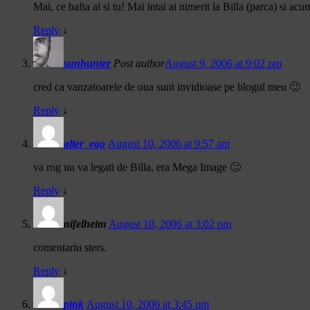
Mai, ce bafta ai si tu! Mai intai ai nimerit la Billa (parca) si a
Reply
↓
sunhunter
Post author
August 9, 2006 at 9:02 pm
cred ca vanzatoarele de oua sunt invidioase pe blogul meu 🙂
Reply
↓
alter_ego
August 10, 2006 at 9:57 am
va rog nu va legati de Billa, era Mega Image 🙂
Reply
↓
nifelheim
August 10, 2006 at 3:02 pm
comentariu sters.
Reply
↓
pink
August 10, 2006 at 3:45 pm