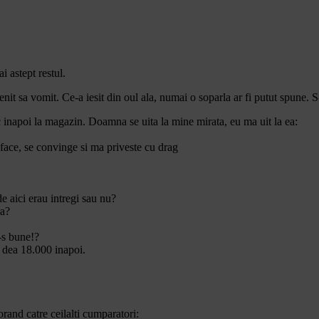
i astept restul.
enit sa vomit. Ce-a iesit din oul ala, numai o soparla ar fi putut spune. S
uc inapoi la magazin. Doamna se uita la mine mirata, eu ma uit la ea:
sface, se convinge si ma priveste cu drag
e aici erau intregi sau nu?
ra?
a-s bune!?
i dea 18.000 inapoi.
orand catre ceilalti cumparatori: