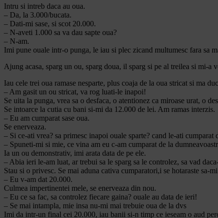
Intru si intreb daca au oua.
– Da, la 3.000/bucata.
– Dati-mi sase, si scot 20.000.
– N-aveti 1.000 sa va dau sapte oua?
– N-am.
Imi pune ouale intr-o punga, le iau si plec zicand multumesc fara sa ma
Ajung acasa, sparg un ou, sparg doua, il sparg si pe al treilea si mi-a v
Iau cele trei oua ramase nesparte, plus coaja de la oua stricat si ma d
– Am gasit un ou stricat, va rog luati-le inapoi!
Se uita la punga, vrea sa o desfaca, o atentionez ca miroase urat, o de
Se intoarce la cutia cu bani si-mi da 12.000 de lei. Am ramas interzis.
– Eu am cumparat sase oua.
Se enerveaza.
– Si ce-ati vrea? sa primesc inapoi ouale sparte? cand le-ati cumparat d
– Spuneti-mi si mie, ce vina am eu c-am cumparat de la dumneavoast
Ia un ou demonstrativ, imi arata data de pe ele.
– Abia ieri le-am luat, ar trebui sa le sparg sa le controlez, sa vad dac
Stau si o privesc. Se mai aduna cativa cumparatori,i se hotaraste sa-m
– Eu v-am dat 20.000.
Culmea impertinentei mele, se enerveaza din nou.
– Eu ce sa fac, sa controlez fiecare gaina? ouale au data de ieri!
– Se mai intampla, mie insa nu-mi mai trebuie oua de la dvs
Imi da intr-un final cei 20.000, iau banii si-n timp ce ieseam o aud per