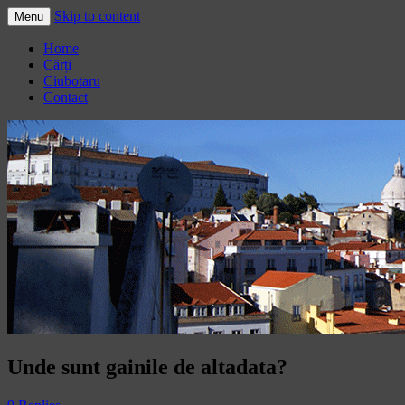
Skip to content
Menu
Adrian Ciubotaru
Home
Cărți
Ciubotaru
Contact
Unde sunt gainile de altadata?