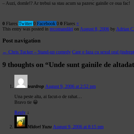
– Auzi, domle!? Ar trebui sa stau acum sa pazesc gainile ce oua fac!
0
Flares
Twitter
0
Facebook
0
0
Flares
×
This entry was posted in
recomandări
on
August 8, 2006
by
Adrian C
Post navigation
←
Chris Tucker – Stand-up comedy
Care e faza cu sexul oral (indrep
9 thoughts on “
Unde sunt gainile de altada
teardrop
August 9, 2006 at 2:52 pm
Una peste alta, ai facut-o de rahat…
Bravo tie 😀
Reply
↓
Midori Yuzu
August 9, 2006 at 8:15 pm