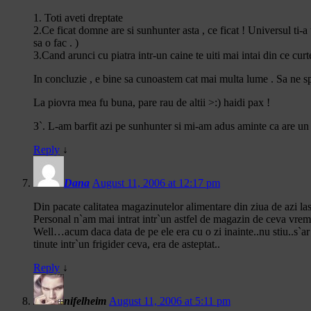
1. Toti aveti dreptate
2.Ce ficat domne are si sunhunter asta , ce ficat ! Universul ti-a
sa o fac . )
3.Cand arunci cu piatra intr-un caine te uiti mai intai din ce cur
In concluzie , e bine sa cunoastem cat mai multa lume . Sa ne spuna
La piovra mea fu buna, pare rau de altii >:) haidi pax !
3`. L-am barfit azi pe sunhunter si mi-am adus aminte ca are un b
Reply
↓
Dana
August 11, 2006 at 12:17 pm
Din pacate calitatea magazinutelor alimentare din ziua de azi las
Personal n`am mai intrat intr`un astfel de magazin de ceva vrem
Well…acum daca data de pe ele era cu o zi inainte..nu stiu..s`a
tinute intr`un frigider ceva, era de asteptat..
Reply
↓
nifelheim
August 11, 2006 at 5:11 pm