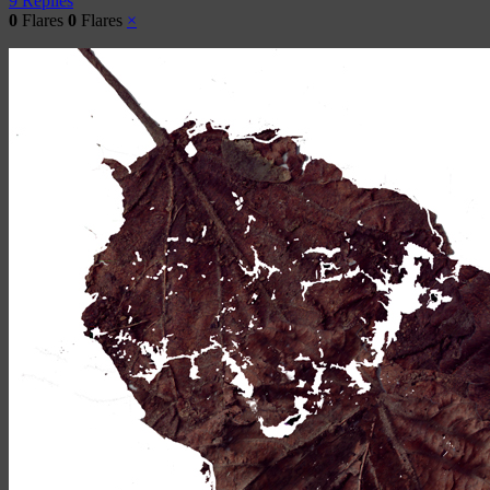
9 Replies
0
Flares
0
Flares
×