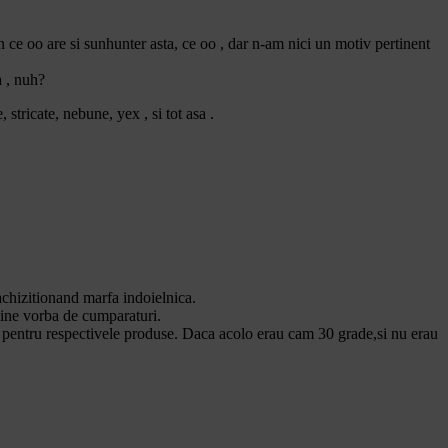
un ce oo are si sunhunter asta, ce oo , dar n-am nici un motiv pertinent
a , nuh?
 stricate, nebune, yex , si tot asa .
achizitionand marfa indoielnica.
vine vorba de cumparaturi.
e pentru respectivele produse. Daca acolo erau cam 30 grade,si nu erau