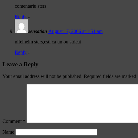
comentariu sters
Reply
↓
sensation
August 17, 2006 at 1:51 am
nifelheim sters,esti ca un ou stricat
Reply
↓
Leave a Reply
Your email address will not be published.
Required fields are marked
Comment
*
Name