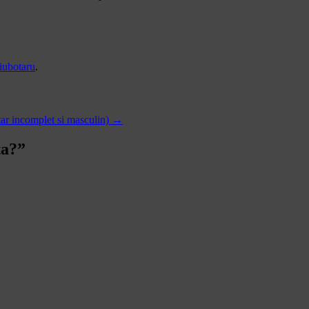
iubotaru
.
tar incomplet si masculin)
→
ta?
”