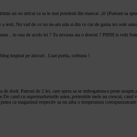
 trimis un ou stricat ca sa te mai potolesti din mancat .:d/ (Puteam sa sp
te a iesit. Nu vad de ce nu ne-am uita si din ce cur de gaina ies oole aste
 .. tu oua de acolo iei ? Tu nevasta aia o doresti ? Pffffff is veki frate,
log inspirat pe alocuri . Luat portia, ozibuna !
a de dorit. Patroni de 2 lei, care spera sa se imbogateasca peste noapte,
e.De cand cu supermarketurile astea..pretentiile mele au crescut, cand 
r putea ca magazinul respectiv sa nu aiba o temperatura corespunzatoar