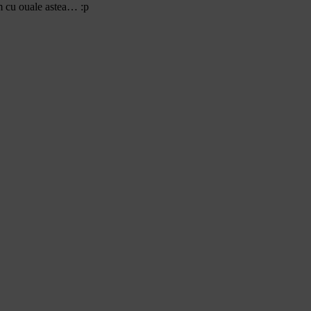
cum cu ouale astea… :p