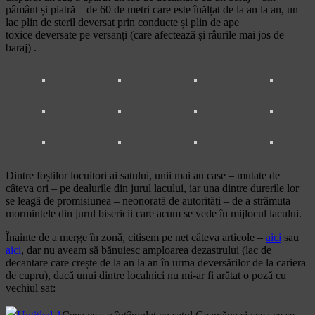
pâmânt și piatră – de 60 de metri care este înălțat de la an la an, un
lac plin de steril deversat prin conducte și plin de ape
toxice deversate pe versanți (care afectează și râurile mai jos de
baraj) .
Dintre foștilor locuitori ai satului, unii mai au case – mutate de
câteva ori – pe dealurile din jurul lacului, iar una dintre durerile lor
se leagă de promisiunea – neonorată de autorități – de a strămuta
mormintele din jurul bisericii care acum se vede în mijlocul lacului.
Înainte de a merge în zonă, citisem pe net câteva articole –
aici
sau
aici
, dar nu aveam să bănuiesc amploarea dezastrului (lac de
decantare care crește de la an la an în urma deversărilor de la cariera
de cupru), dacă unui dintre localnici nu mi-ar fi arătat o poză cu
vechiul sat: