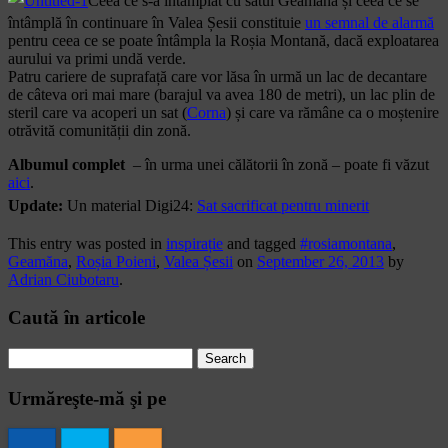
Ceea ce s-a întâmplat cu satul Geamăna și ceea ce se
întâmplă în continuare în Valea Șesii constituie
un semnal de alarmă
pentru ceea ce se poate întâmpla la Roșia Montană, dacă exploatarea
aurului va primi undă verde.
Patru cariere de suprafață care vor lăsa în urmă un lac de decantare
de câteva ori mai mare (barajul va avea 180 de metri), un lac plin de
steril care va acoperi un sat (
Corna
) și care va rămâne ca o moștenire
otrăvită comunității din zonă.
Albumul complet
– în urma unei călătorii în zonă – poate fi văzut
aici
.
Update:
Un material Digi24:
Sat sacrificat pentru minerit
This entry was posted in
inspirație
and tagged
#rosiamontana
,
Geamăna
,
Roșia Poieni
,
Valea Șesii
on
September 26, 2013
by
Adrian Ciubotaru
.
Caută în articole
Search
for:
Urmăreşte-mă şi pe