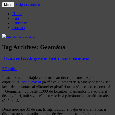
Skip to content
Menu
Adrian Ciubotaru
Home
Cărți
Ciubotaru
Contact
Tag Archives:
Geamăna
Dezastrul ecologic din fostul sat Geamăna
2 Replies
În anii ’80, autoritățile comuniste au decis pornirea exploatării
cuprului la
Roșia Poieni
(la câțiva kilometri de Roșia Montană), iar
lacul de decantare al viitoarei exploatări urma să acopere o comună
– Geamăna – cu peste 1.000 de locuitori. Oamenilor li s-au oferit
despăgubiri, unii și-au vândut casele și pământurile, iar alții au ales
să rămână.
După aproape 30 de ani, la fața locului, situația este dramatică: a
dispărut un sat, a apărut un lac de decantare cu un baraj – din