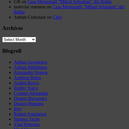
GR
on
Casa Memorială "Mihail Sebastian" din Brăila
mateciuc mariana
on
Casa Memorială "Mihail Sebastian" din
Brăila
Adrian Ciubotaru
on
Cărți
Archives
Archives
Blogroll
Adrian Georgescu
Adrian Mihălțianu
Alexandru Negrea
Andreea Retea
Andrei Roșca
Bobby Voicu
Cosmin Alexandru
Dragoș Bucurenci
Dragoș Butuzea
Iren
Robert Antonescu
Simona Tache
Vlad Petreanu