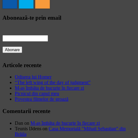
Abonează-te prin email
Articole recente
Odiseea lui Homer
“The left wing of the day of judgment”
M-aș îmbăta de bucurie în fiecare zi
Picnicul din capul meu
Povestea filmelor de groază
Comentarii recente
Dan
on
M-aș îmbăta de bucurie în fiecare zi
Teunis IJdens
on
Casa Memorială "Mihail Sebastian" din
Brăila