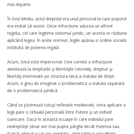
mai departe.
În Evul Mediu, actul dreptății era unul personal la care poporul
era invitat să asiste. Orice infracțiune aducea un afront
regelui, cel care legitima sistemul juridic, iar acesta
se răzbuna
aplicând legea. În acele vremuri, legile apărau o ordine socială
instituită de puterea regală.
Acum, totul este impersonal. Cine comite o infracţiune
atentează la drepturile şi libertăţile celorlalţi, drepturi şi
libertăţi intemeiate pe structura laică a statului de drept.
Acum, e greu de imaginat o problematică a statului separată
de o problematică juridică.
Când se păstrează totuşi reflexele medievale, orice aplicare a
legii pare o răfuială personală între Putere şi un individ
oarecare. Dacă în această ecuaţie în care individul pare
nedreptăţit (doar are mai puţine pârghii decât Puterea sau
Statul) adaugi şi un circ mediatic, obţii tabloul actualităţii