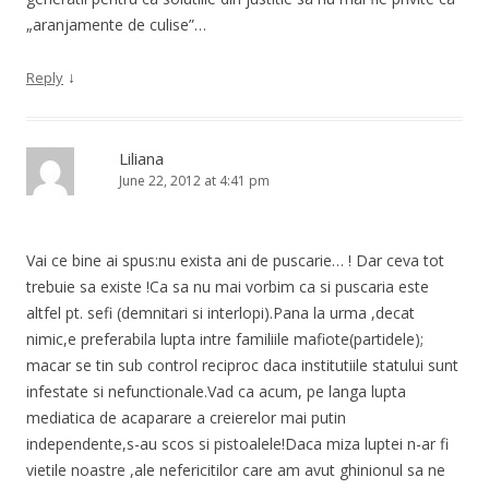
„aranjamente de culise”…
↓
Reply
Liliana
June 22, 2012 at 4:41 pm
Vai ce bine ai spus:nu exista ani de puscarie… ! Dar ceva tot
trebuie sa existe !Ca sa nu mai vorbim ca si puscaria este
altfel pt. sefi (demnitari si interlopi).Pana la urma ,decat
nimic,e preferabila lupta intre familiile mafiote(partidele);
macar se tin sub control reciproc daca institutiile statului sunt
infestate si nefunctionale.Vad ca acum, pe langa lupta
mediatica de acaparare a creierelor mai putin
independente,s-au scos si pistoalele!Daca miza luptei n-ar fi
vietile noastre ,ale nefericitilor care am avut ghinionul sa ne