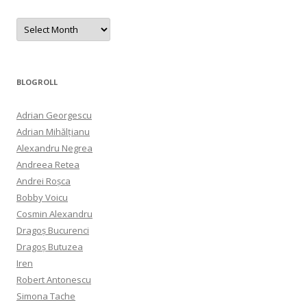
Archives
BLOGROLL
Adrian Georgescu
Adrian Mihălțianu
Alexandru Negrea
Andreea Retea
Andrei Roșca
Bobby Voicu
Cosmin Alexandru
Dragoș Bucurenci
Dragoș Butuzea
Iren
Robert Antonescu
Simona Tache