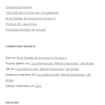
Odiseea lui Homer
“The left wing of the day of judgment”
M-aș îmbăta de bucurie în fiecare zi
Picnicul din capul meu
Povestea filmelor de groază
COMENTARII RECENTE
Dan
on
M-aș îmbăta de bucurie în fiecare zi
Teunis IJdens
on
Casa Memorială "Mihail Sebastian" din Brăila
GR
on
Casa Memorială "Mihail Sebastian" din Brăila
mateciuc mariana
on
Casa Memorială "Mihail Sebastian" din
Brăila
Adrian Ciubotaru
on
Cărți
ARCHIVES