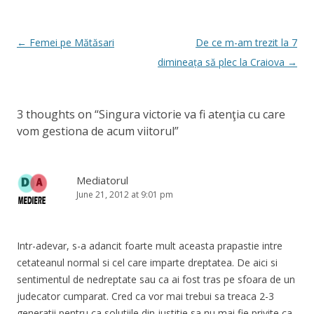
Post
←
Femei pe Mătăsari
De ce m-am trezit la 7
navigation
dimineața să plec la Craiova
→
3 thoughts on “
Singura victorie va fi atenţia cu care
vom gestiona de acum viitorul
”
Mediatorul
June 21, 2012 at 9:01 pm
Intr-adevar, s-a adancit foarte mult aceasta prapastie intre
cetateanul normal si cel care imparte dreptatea. De aici si
sentimentul de nedreptate sau ca ai fost tras pe sfoara de un
judecator cumparat. Cred ca vor mai trebui sa treaca 2-3
generatii pentru ca solutiile din justitie sa nu mai fie privite ca