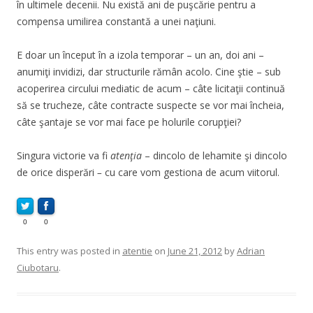
în ultimele decenii. Nu există ani de puşcărie pentru a
compensa umilirea constantă a unei naţiuni.
E doar un început în a izola temporar – un an, doi ani –
anumiţi invidizi, dar structurile rămân acolo. Cine ştie – sub
acoperirea circului mediatic de acum – câte licitaţii continuă
să se trucheze, câte contracte suspecte se vor mai încheia,
câte şantaje se vor mai face pe holurile corupţiei?
Singura victorie va fi
atenţia
– dincolo de lehamite şi dincolo
de orice disperări
–
cu care vom gestiona de acum viitorul.
0
0
This entry was posted in
atentie
on
June 21, 2012
by
Adrian
Ciubotaru
.