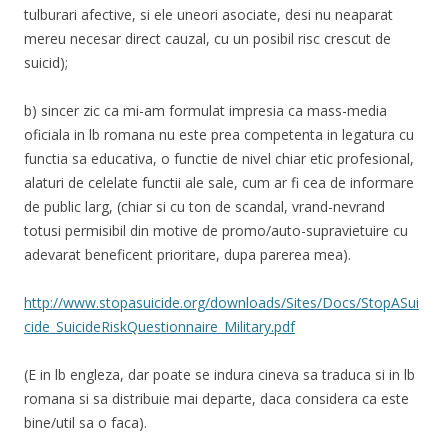
tulburari afective, si ele uneori asociate, desi nu neaparat
mereu necesar direct cauzal, cu un posibil risc crescut de
suicid);
b) sincer zic ca mi-am formulat impresia ca mass-media
oficiala in lb romana nu este prea competenta in legatura cu
functia sa educativa, o functie de nivel chiar etic profesional,
alaturi de celelate functii ale sale, cum ar fi cea de informare
de public larg, (chiar si cu ton de scandal, vrand-nevrand
totusi permisibil din motive de promo/auto-supravietuire cu
adevarat beneficent prioritare, dupa parerea mea).
http://www.stopasuicide.org/downloads/Sites/Docs/StopASui
cide_SuicideRiskQuestionnaire_Military.pdf
(E in lb engleza, dar poate se indura cineva sa traduca si in lb
romana si sa distribuie mai departe, daca considera ca este
bine/util sa o faca).