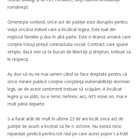
româneşti.
Omeneşte vorbind, orice act de justiţie este disruptiv pentru
viaţa oricărui individ care a încălcat legea. Este luat din
mijlocul familiei şi dus în altă parte. Este o dramă umană care
conţine totuşi preţul contractului social. Contract care spune
simplu: dacă vrei să te bucuri de libertăţi şi drepturi, trebuie să
le respecţi.
Aş dori să nu ne mai uimim când se face dreptate pentru că
orice mirare publică conţine conştiinţa vulnerabilităţii domniei
legii, iar de acest sentiment trebuie să scăpăm. A încălcat
legea şi va plăti, nu e nimic nefiresc aici,
let’s move on
, mai e
mult până departe.
S-a furat atât de mult în ultimii 23 de ani încât orice act de
justiţie de acum a încetat să fie o victorie. Nu există nicio
reparaţie juridică pentru tot răul pe care acest popor l-a trăit