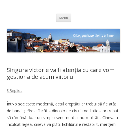
Adrian Ciubotaru
Skip
Menu
to
content
Singura victorie va fi atenţia cu care vom
gestiona de acum viitorul
3 Replies
Într-o societate modernă, actul dreptății ar trebui să fie atât
de banal și firesc încât – dincolo de circul mediatic – ar trebui
să rămână doar un simplu sentiment al normalității. Cineva a
încălcat legea, cineva va plăti. Echilibrul e restabilit, mergem