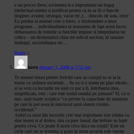
e un proces firesc.societatea ti-a imprumutat un bagaj
intelectual minim si justificat pentru ca tu sa fii o functie
(inginer, aviator, strungar, vacar etc.)… dincolo de asta, orice
Eu pretins si asumat cere o triere, o dezinstalare a unor
programe… individualitatea ta inseamna de fapt acest lucru:
debarasarea de rolurile si functiile impuse si intepretarea lor
critica – nu dezinstalezi chiar tot soft-ul necesar, iti ramane
limbajul, sociabilitatea etc…
Reply
↓
laura
January 3, 2008 at 7:52 pm
Te numeri totusi printre fericitii care au curajul sa se ia la
tranta cu ordinea societatii… fie ea si o tranta pe plan ideatic,
si sa vezi ca lucrurile nu sunt ce par a fi. Intrebarea mea,
simplificata, este : care este rostul omului pe pamant? Si, ca si
tine, sunt foarte sceptica “cu privire la capacitate de mantuire
pe care le pot avea in interiorul unui sistem crestin-
occidental.”
Astfel ca unul din lucrurile cele mai importante este relatia cu
sine insusi si al doilea, stiu ca pare banal, dar trebuie sa lupti
pentru ceva. Ce poate fi acest ceva daca nu copiii? Este un
ciclu care nu se termina si pana la urma aceasta este esenta