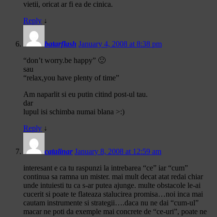
vietii, oricat ar fi ea de cinica.
Reply
↓
batarflash
January 4, 2008 at 8:38 pm
“don’t worry.be happy” 🙂
sau
“relax,you have plenty of time”
Am naparlit si eu putin citind post-ul tau.
dar
lupul isi schimba numai blana >:)
Reply
↓
catalinar
January 8, 2008 at 12:59 am
interesant e ca tu raspunzi la intrebarea “ce” iar “cum”
continua sa ramna un mister. mai mult decat atat redai chiar
unde intuiesti tu ca s-ar putea ajunge. multe obstacole le-ai
cucerit si poate te flateaza stalucirea promisa…noi inca mai
cautam instrumente si strategii….daca nu ne dai “cum-ul”
macar ne poti da exemple mai concrete de “ce-uri”, poate ne