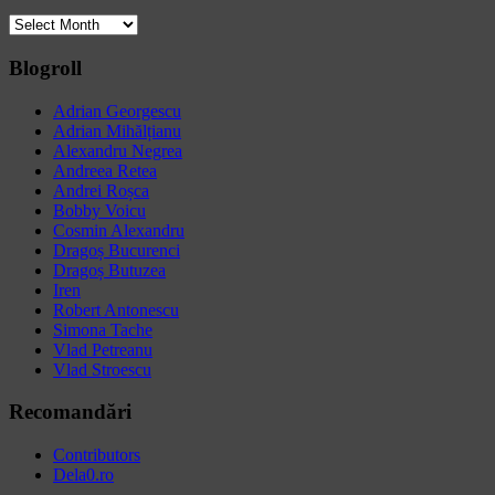
Archives
Blogroll
Adrian Georgescu
Adrian Mihălțianu
Alexandru Negrea
Andreea Retea
Andrei Roșca
Bobby Voicu
Cosmin Alexandru
Dragoș Bucurenci
Dragoș Butuzea
Iren
Robert Antonescu
Simona Tache
Vlad Petreanu
Vlad Stroescu
Recomandări
Contributors
Dela0.ro