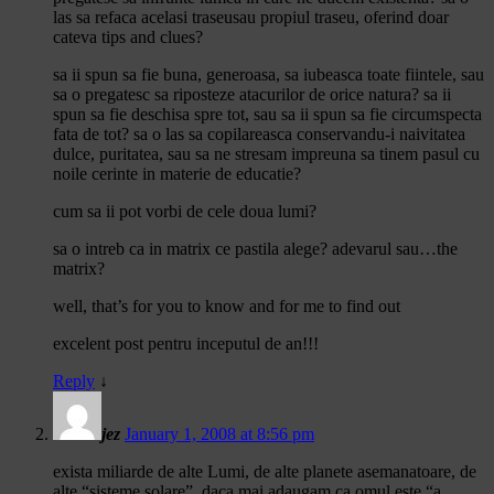
las sa refaca acelasi traseusau propiul traseu, oferind doar
cateva tips and clues?
sa ii spun sa fie buna, generoasa, sa iubeasca toate fiintele, sau
sa o pregatesc sa riposteze atacurilor de orice natura? sa ii
spun sa fie deschisa spre tot, sau sa ii spun sa fie circumspecta
fata de tot? sa o las sa copilareasca conservandu-i naivitatea
dulce, puritatea, sau sa ne stresam impreuna sa tinem pasul cu
noile cerinte in materie de educatie?
cum sa ii pot vorbi de cele doua lumi?
sa o intreb ca in matrix ce pastila alege? adevarul sau…the
matrix?
well, that’s for you to know and for me to find out
excelent post pentru inceputul de an!!!
Reply
↓
jez
January 1, 2008 at 8:56 pm
exista miliarde de alte Lumi, de alte planete asemanatoare, de
alte “sisteme solare”. daca mai adaugam ca omul este “a