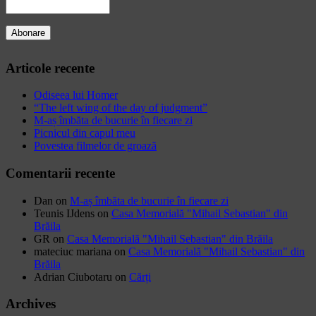
Articole recente
Odiseea lui Homer
“The left wing of the day of judgment”
M-aș îmbăta de bucurie în fiecare zi
Picnicul din capul meu
Povestea filmelor de groază
Comentarii recente
Dan
on
M-aș îmbăta de bucurie în fiecare zi
Teunis IJdens
on
Casa Memorială "Mihail Sebastian" din
Brăila
GR
on
Casa Memorială "Mihail Sebastian" din Brăila
mateciuc mariana
on
Casa Memorială "Mihail Sebastian" din
Brăila
Adrian Ciubotaru
on
Cărți
Archives