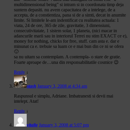
multidimensional being” si intram si in coordonata timp deja
suntem depasiti. nu avem capacitatea de a intelege, de a
accepta, de a constientiza, pana si de a simti, decat in anumite
limite. Si limitele le-am indentificat cu realitatea actuala: 1
viata, 24 de ore, 365 de zile, gravitatie, 3 dimensiuni,
consecutivitatate, 1 sistem solar, 1 planeta, (nici macar in
adancurile marii sau in interiorul Terrei nu stim EXACT ce e),
money for nothing, chicks for free, stuff. cam asta e. dar e
minunat ca e. trebuie sa luam ce e mai bun din ce ni se ofera
🙂
sa nu uitam sa contemplam. A contempla- o stare de gratie.
Foarte aproape de…una din responsabilitatile cosmice 😉
Reply
↓
stash
January 3, 2008 at 4:34 am
Raspunsul e simplu, Adriane. Imbatranesti si devii mai
intelept. Atat!
Reply
↓
vitalie
January 3, 2008 at 5:07 pm