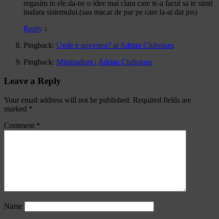
regasim in ele.da-ne o idee mai clara care te-a facut sa te simti
inafara sistemului.(sau macar de par pe care la-ai dat jos)
Reply
↓
Pingback:
Unde e povestea? at Adrian Ciubotaru
Pingback:
Minimalism | Adrian Ciubotaru
Leave a Reply
Your email address will not be published.
Required fields are
marked
*
Comment
*
Name