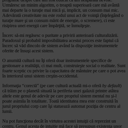
Urmăresc un minim algoritm, o treaptă superioară care mă avântă
mai departe la o turaţie mai mică şi, implicit, un consum mai mic.
Adevărată creativitate nu este rodul unui act de voinţă (înţelegând o
turaţie mare şi un consum mărit de energie, o scremere), ci este
risipirea unei energii care împărţită, se înmulţeşte.
Încerc să-mi regăsesc o puritate a privirii anterioară culturalizării.
Paradoxul şi probabil imposibilitatea acestui proces este faptul că
încerc să văd dincolo de sistem având la dispoziţie instrumentele
oferite de însuşi acest sistem.
O anumită cultură nu îţi oferă doar instrumentele specifice de
gestionare a realităţii, ci mai mult, construieşte social o realitate. Sunt
foarte sceptic cu privire la capacitatea de mântuire pe care o pot avea
în interiorul unui sistem creştin-occidental.
Informaţia “corectă” (pe care cultură actuală mi-o oferă
by default
)
că trăim pe o planetă situată la periferia unei galaxii printre atâtea
altele este genul de adevăr pe care propriul sistem mental nu şi-l
poate asimila în totalitate. Toată identitatea mea este construită în
jurul propriului corp care îşi statuează automat poziţia de centru al
lumii.
Nu pot funcţiona decât în virtutea acestei intuiţii că reprezint un
centru. Genul acesta de intuiție mă face să presupun existenţa unor