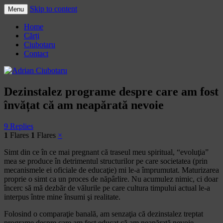
Skip to content
Menu
Adrian Ciubotaru
Home
Cărți
Ciubotaru
Contact
Dezinstalez programe despre care am fost
învățat că am neapărată nevoie
9 Replies
1
Flares
1
Flares
×
Simt din ce în ce mai pregnant că traseul meu spiritual, “evoluţia”
mea se produce în detrimentul structurilor pe care societatea (prin
mecanismele ei oficiale de educaţie) mi le-a împrumutat. Maturizarea
proprie o simt ca un proces de năpârlire. Nu acumulez nimic, ci doar
încerc să mă dezbăr de vălurile pe care cultura timpului actual le-a
interpus între mine însumi şi realitate.
Folosind o comparaţie banală, am senzaţia că dezinstalez treptat
programe despre care am fost educat că am neapărată nevoie.