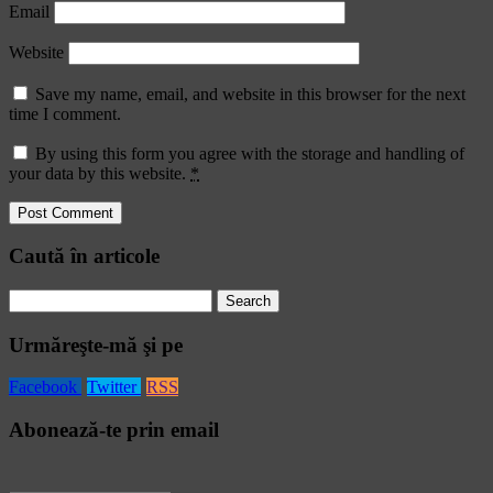
Email
Website
Save my name, email, and website in this browser for the next
time I comment.
By using this form you agree with the storage and handling of
your data by this website.
*
Caută în articole
Search
for:
Urmăreşte-mă şi pe
Facebook
Twitter
RSS
Abonează-te prin email