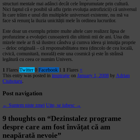
structuri mentale mai adânci decât cele împrumutate prin cultură.
Nici faptul că e posibil să aflu (prin evoluţia astrofizicii) că universul
în care trăim e unul din multiplele universuri existente, nu mă va
face să renunţ la iluzia unicității mele în ordinea lucrurilor.
Este doar un exemplu printre multe altele care realizez lipsa de
profunzime a evoluţiei cunoașterii din ultimii mii de ani. Una din
mizele mele ar fi să ilustrez cândva şi cumva ideea şi intuiţia proprie
– deloc originală – că responsabilitatea mea (dincolo de cea locală,
civică, comunitară, morală) este una cosmică şi este în strânsă
legătură cu ceea ce numim Univers.
1
Flares
Twitter
0
Facebook
1
1
Flares
×
This entry was posted in
inspirație
on
January 1, 2008
by
Adrian
Ciubotaru
.
Post navigation
←
Suntem niste zmei
Uite, se iubesc
→
9 thoughts on “
Dezinstalez programe
despre care am fost învățat că am
neapărată nevoie
”