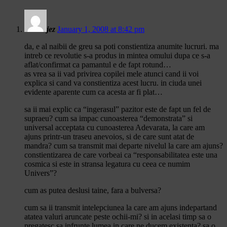
jez
January 1, 2008 at 8:42 pm
da, e al naibii de greu sa poti constientiza anumite lucruri. ma
intreb ce revolutie s-a produs in mintea omului dupa ce s-a
aflat/confirmat ca pamantul e de fapt rotund…
as vrea sa ii vad privirea copilei mele atunci cand ii voi
explica si cand va constientiza acest lucru. in ciuda unei
evidente aparente cum ca acesta ar fi plat…
sa ii mai explic ca “ingerasul” pazitor este de fapt un fel de
supraeu? cum sa impac cunoasterea “demonstrata” si
universal acceptata cu cunoasterea Adevarata, la care am
ajuns printr-un traseu anevoios, si de care sunt atat de
mandra? cum sa transmit mai departe nivelul la care am ajuns?
constientizarea de care vorbeai ca “responsabilitatea este una
cosmica si este in stransa legatura cu ceea ce numim
Univers”?
cum as putea deslusi taine, fara a bulversa?
cum sa ii transmit intelepciunea la care am ajuns indepartand
atatea valuri aruncate peste ochii-mi? si in acelasi timp sa o
pregatesc sa infrunte lumea in care ne ducem existenta? sa o