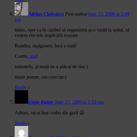
Adrian Ciubotaru
Post author
June 15, 2009 at 1:49
pm
idaho, sper ca în curând să organizăm şi-o vizită la spital, să
vedem efectele implicării noastre
Buddha, mulţumesc încă o dată!
Costin,
sau
!
ramonelu, şi nouă ne-a plăcut de tine:)
marie jeanne, am corectat:)
Reply
↓
Gogu Kaizer
June 15, 2009 at 1:53 pm
Adrian, mi-ai luat vorba din gură 😛
Reply
↓