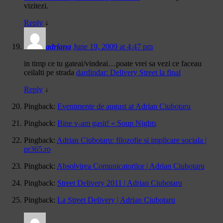
vizitezi.
Reply
↓
adriana
June 19, 2009 at 4:47 pm
in timp ce tu gateai/vindeai…poate vrei sa vezi ce faceau
ceilalti pe strada
dardindar: Delivery Street la final
Reply
↓
Pingback:
Evenimente de august at Adrian Ciubotaru
Pingback:
Bine v-am gasit! « Soup Nights
Pingback:
Adrian Ciubotaru: filozofie si implicare sociala |
pr365.ro
Pingback:
Absolvirea Comunicatorilor | Adrian Ciubotaru
Pingback:
Street Delivery 2011 | Adrian Ciubotaru
Pingback:
La Street Delivery | Adrian Ciubotaru