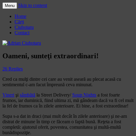
Skip to content
Menu
Adrian Ciubotaru
Home
Cărți
Ciubotaru
Contact
Oameni, sunteţi extraordinari!
26 Replies
Cred ca mulţi dintre cei care au venit aseară au plecat acasă cu
sentimentul c-am facut împreună ceva minunat.
Vineri
şi
sâmbătă
la Street Delivery/
Soup Nights
a fost foarte
frumos, iar duminică, fiind ultima zi, mă gândeam dacă va fi cel mult
la fel de frumos ca în zilele anterioare. Ei bine, a fost extraordinar!
Supa s-a dat in draci (mai mult decât în zilele anterioare) şi ne-am
distrat de minune în timp ce făceam o faptă bună. Reţeta a fost
completă: ajutorul oferit, povestea, comunitatea şi multă-multă
bunădispoziţie.