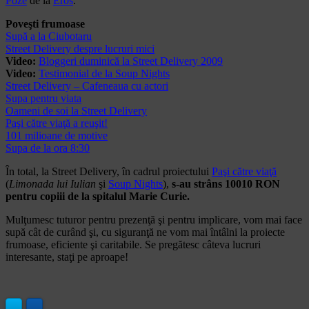
Poze
de la
Eros
.
Poveşti frumoase
Supă a la Ciubotaru
Street Delivery despre lucruri mici
Video:
Bloggeri duminică la Street Delivery 2009
Video:
Testimonial de la Soup Nights
Street Delivery – Cafeneaua cu actori
Supa pentru viata
Oameni de soi la Street Delivery
Paşi către viaţă a reuşit!
101 milioane de motive
Supa de la ora 8:30
În total, la Street Delivery, în cadrul proiectului
Paşi către viaţă
(
Limonada lui Iulian
şi
Soup Nights
),
s-au strâns 10010 RON
pentru copiii de la spitalul Marie Curie.
Mulţumesc tuturor pentru prezenţă şi pentru implicare, vom mai face
supă cât de curând şi, cu siguranţă ne vom mai întâlni la proiecte
frumoase, eficiente şi caritabile. Se pregătesc câteva lucruri
interesante, staţi pe aproape!