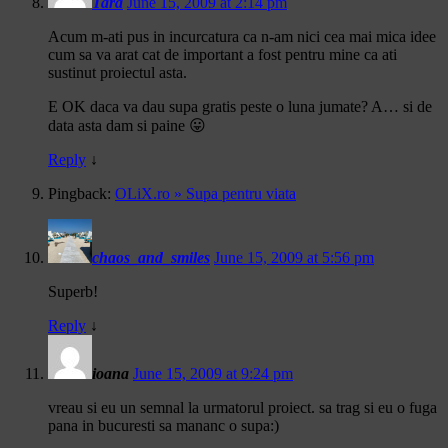
Tara
June 15, 2009 at 2:14 pm
Acum m-ati pus in incurcatura ca n-am nici cea mai mica idee
cum sa va arat cat de important a fost pentru mine ca ati
sustinut proiectul asta.
E OK daca va dau supa gratis peste o luna jumate? A… si de
data asta dam si paine 😛
Reply
↓
Pingback:
OLiX.ro » Supa pentru viata
chaos_and_smiles
June 15, 2009 at 5:56 pm
Superb!
Reply
↓
ioana
June 15, 2009 at 9:24 pm
vreau si eu un semnal la urmatorul proiect. sa trag si eu o fuga
pana in bucuresti sa mananc o supa:)