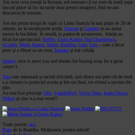
Am avut ceva emoţii la început, mă temeam că nu vom da toată supa
(nu-mi place să fac lucrurile doar pentru imagine), însă ne-am
descurcat de minune.
Am dat prima tranşă de supă cu Liana Stanciu în mai puţin de 20 de
minute, iar la următoarele porţii,
Simona
şi
Carmen
m-au ajutat
enorm la bucătărie. În stradă, la partea de promovare, băieţii au
făcut tot spectacolul:
Bobby
,
Goku Kaizer
,
Dan Dumitrescu
,
eCostin
,
Marie Jeanne
,
Idaho
,
Buddha
,
Gabi
,
Geo
– care a făcut
poze şi a filmat ca un erou,
hoinaru
şi toţi ceilalţi.
Jeremy
, nice to meet you and thanks for buying soup for a great
cause!:)
Tara
este minunată şi merită felicitată; unii dintre noi ştim cât de mult
s-a chinuit cu proiectul acesta şi într-un final, tot efortul a meritat din
plin.
Au mai fost prezenţi:
Olix
,
FatadinPort
,
Victor Dulu
,
Ioana Florea
,
Hilkee
şi cine n-a mai venit!?
Toate pozele:
aici
.
Poze
de la Buddha. Mulţumesc pentru articol!