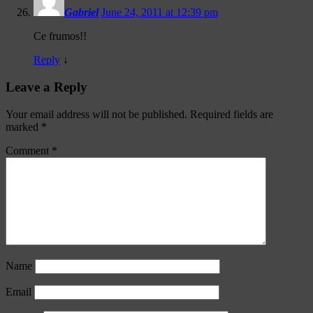
Gabriel
June 24, 2011 at 12:39 pm
Ce frumos!!
Reply
↓
Leave a Reply
Your email address will not be published.
Required fields are
marked
*
Comment
*
Name
Email