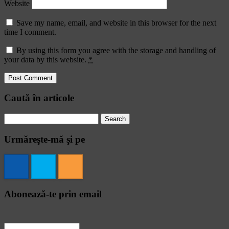
Website
Save my name, email, and website in this browser for the next
time I comment.
By using this form you agree with the storage and handling of
your data by this website.
*
Caută în articole
Search
for:
Urmăreşte-mă şi pe
Abonează-te prin email