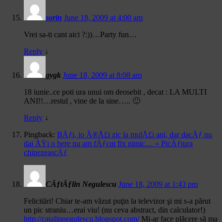
sorin
June 18, 2009 at 4:00 am
Vrei sa-ti cant aici ?:))…Party fun…
Reply
↓
gygk
June 18, 2009 at 8:08 am
18 iunie..ce poti ura unui om deosebit , decat : LA MULTI
ANI!!…restul , vine de la sine….. 🙂
Reply
↓
Pingback:
BÄƒi, io Ã®Å£i zic la mulÅ£i ani, dar dacÄƒ nu
dai ÅŸi o bere nu am fÄƒcut fix nimic… « PicÄƒtura
chinezeascÄƒ
CÄƒtÄƒlin Negulescu
June 18, 2009 at 1:43 pm
Felicitări! Chiar te-am văzut puţin la televizor şi mi s-a părut
un pic straniu…erai viu! (nu ceva abstract, din calculator!)
http://catalinnegulescu.blogspot.com/
Mi-ar face plăcere să ma