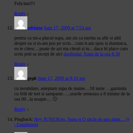
Felicitari!!!
Reply
↓
adriana
June 17, 2009 at 7:53 am
pentru ca mi-a placut supa, am zis ca merita sa afle si altii
despre ea si m-am pus pe scris…cum ti-am spus si duminica,
eu te citesc…poate de azi ma citesti si tu…daca iti place cum
scriu poti sa incepi de aici
dardindar: Supa de la ora 8.30
Reply
↓
gygk
June 17, 2009 at 8:10 am
cu nerabdare, asteptam supa de maine…18 iunie …garnisita
cu felii de tort si sampanie…..urarile urmeaza a fi trimise de la
ora 00 ..la noapte… 🙂
Reply
↓
Pingback:
Hey JUNE!Kiss, Supa si O sticla de-apa plata…:))
: Fatadinport