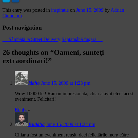
This entry was posted in
inspirație
on
June 15, 2009
by
Adrian
Ciubotaru
.
Post navigation
←
Sâmbătă la Street Delivery
Săptămână fugară
→
26 thoughts on “
Oameni, sunteţi
extraordinari!
”
idaho
June 15, 2009 at 1:23 pm
Wow 10000 lei! Raman impresionata, chiar a avut efect acest
eveniment. Felicitari!
Reply
↓
Buddha
June 15, 2009 at 1:24 pm
Chiar a fost un eveniment reuşit, deci felicitările merg către