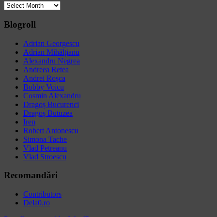
Archives
Blogroll
Adrian Georgescu
Adrian Mihălțianu
Alexandru Negrea
Andreea Retea
Andrei Roșca
Bobby Voicu
Cosmin Alexandru
Dragoș Bucurenci
Dragoș Butuzea
Iren
Robert Antonescu
Simona Tache
Vlad Petreanu
Vlad Stroescu
Recomandări
Contributors
Dela0.ro