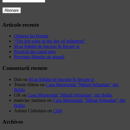
Articole recente
Odiseea lui Homer
“The left wing of the day of judgment”
M-aș îmbăta de bucurie în fiecare zi
Picnicul din capul meu
Povestea filmelor de groază
Comentarii recente
Dan
on
M-aș îmbăta de bucurie în fiecare zi
Teunis IJdens
on
Casa Memorială "Mihail Sebastian" din
Brăila
GR
on
Casa Memorială "Mihail Sebastian" din Brăila
mateciuc mariana
on
Casa Memorială "Mihail Sebastian" din
Brăila
Adrian Ciubotaru
on
Cărți
Archives