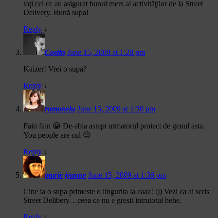
toţi cei ce au asigurat bunul mers al activităţilor de la Street
Delivery. Bună supa!
Reply
↓
Costin
June 15, 2009 at 1:28 pm
Kaizer! Vrei o supa?
Reply
↓
ramonelu
June 15, 2009 at 1:30 pm
Fain fain 😀 De-abia astept urmatorul proiect de genul asta.
You people are cul 😉
Reply
↓
marie jeanne
June 15, 2009 at 1:36 pm
Cine ia o supa primeste o lingurita la eaaa! :)) Vezi ca ai scris
Street Delibery…ceea ce nu e gresit intrutotul hehe.
Reply
↓