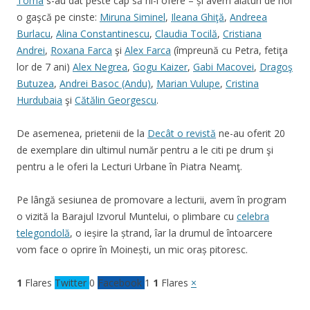
Toma
s-au dat peste cap să ni-l ofere – și avem alături de noi
o gaşcă pe cinste:
Miruna Siminel
,
Ileana Ghiţă
,
Andreea
Burlacu
,
Alina Constantinescu
,
Claudia Tocilă
,
Cristiana
Andrei
,
Roxana Farca
şi
Alex Farca
(împreună cu Petra, fetiţa
lor de 7 ani)
Alex Negrea
,
Gogu Kaizer
,
Gabi Macovei
,
Dragoş
Butuzea
,
Andrei Basoc (Andu)
,
Marian Vulupe
,
Cristina
Hurdubaia
şi
Cătălin Georgescu
.
De asemenea, prietenii de la
Decât o revistă
ne-au oferit 20
de exemplare din ultimul număr pentru a le citi pe drum şi
pentru a le oferi la Lecturi Urbane în Piatra Neamţ.
Pe lângă sesiunea de promovare a lecturii, avem în program
o vizită la Barajul Izvorul Muntelui, o plimbare cu
celebra
telegondolă
, o ieșire la ștrand, îar la drumul de întoarcere
vom face o oprire în Moinești, un mic oraș pitoresc.
1
Flares
Twitter
0
Facebook
1
1
Flares
×