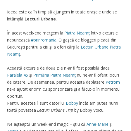
Ideea este ca în timp să ajungem în toate oraşele unde se
întâmplă
Lecturi Urbane
.
În acest week-end mergem la
Piatra Neamţ
într-o excursie
nebunească
#prinromania
. O gaşcă de bloggeri pleacă din
Bucureşti pentru a citi şi a oferi cărţi la
Lecturi Urbane Piatra
Neamţ
.
Această excursie de două zile n-ar fi fost posibilă dacă
Paralela 45
şi
Primăria Piatra Neamţ
nu ne-ar fi oferit locuri
de cazare. De asemenea, pentru această deplasare
Petrom
ne-a ajutat enorm cu sponsorizare şi a făcut-o în momentul
oportun.
Pentru acestea îi sunt dator lui
Bobby
încât am putea numi
toată povestea
Lecturi Urbane Trip
by Bobby Voicu.
Ne aşteaptă un week-end magic – ştiu că
Anne-Marie
şi