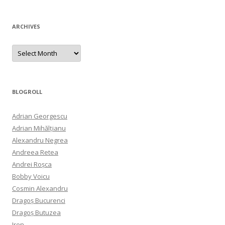
ARCHIVES
Archives
BLOGROLL
Adrian Georgescu
Adrian Mihălțianu
Alexandru Negrea
Andreea Retea
Andrei Roșca
Bobby Voicu
Cosmin Alexandru
Dragoș Bucurenci
Dragoș Butuzea
Iren