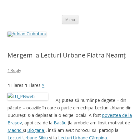
Adrian Ciubotaru
Skip
Menu
to
content
Mergem la Lecturi Urbane Piatra Neamț
1 Reply
1
Flares
1
Flares
×
Aș putea să număr pe degete – din
păcate – ocaziile în care o parte din echipa Lecturi Urbane din
București s-a deplasat la o ediție locală. A fost
povestea de la
Brașov
, apoi cea de la
Bacău
(la ambele am lipsit motivat de
Madrid
şi
Blogaria
), însă am avut norocul să particip la
Lecturi Urbane Sibiu
şi la
Lecturi Urbane Câmpina
.