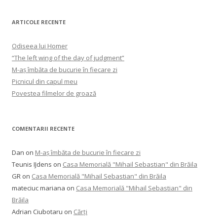
ARTICOLE RECENTE
Odiseea lui Homer
“The left wing of the day of judgment”
M-aș îmbăta de bucurie în fiecare zi
Picnicul din capul meu
Povestea filmelor de groază
COMENTARII RECENTE
Dan
on
M-aș îmbăta de bucurie în fiecare zi
Teunis IJdens
on
Casa Memorială "Mihail Sebastian" din Brăila
GR
on
Casa Memorială "Mihail Sebastian" din Brăila
mateciuc mariana
on
Casa Memorială "Mihail Sebastian" din
Brăila
Adrian Ciubotaru
on
Cărți