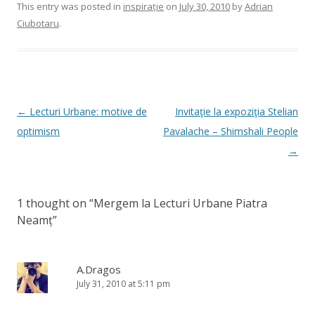
This entry was posted in
inspirație
on
July 30, 2010
by
Adrian
Ciubotaru
.
Post
←
Lecturi Urbane: motive de
Invitaţie la expoziţia Stelian
navigation
optimism
Pavalache – Shimshali People
→
1 thought on “
Mergem la Lecturi Urbane Piatra
Neamț
”
A.Dragos
July 31, 2010 at 5:11 pm