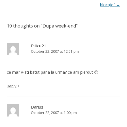
navigation
blocaje"
→
10 thoughts on “
Dupa week-end
”
Piticu21
October 22, 2007 at 12:51 pm
ce ma? v-ati batut pana la urma? ce am pierdut 🙂
↓
Reply
Darius
October 22, 2007 at 1:00 pm