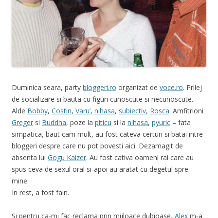
Duminica seara, party
bloggeri.ro
organizat de
voce.ro
. Prilej
de socializare si bauta cu figuri cunoscute si necunoscute.
Alde
Bobby
,
Costin
,
Varu’
,
nihasa
,
subiectiv
,
Rosca
. Amfitrioni
Greger
si
Buddha
, poze la
piticu
si la
nihasa
,
pyuric
– fata
simpatica, baut cam mult, au fost cateva certuri si batai intre
bloggeri despre care nu pot povesti aici. Dezamagit de
absenta lui
Gogu Kaizer
. Au fost cativa oameni rai care au
spus ceva de sexul oral si-apoi au aratat cu degetul spre
mine.
In rest, a fost fain.
Si pentru ca-mi fac reclama prin mijloace dubioase,
Alex
m-a