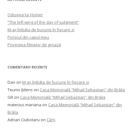
Odiseea lui Homer
“The left wing of the day of judgment”
M-aș îmbăta de bucurie în fiecare zi
Picnicul din capul meu
Povestea filmelor de groază
COMENTARII RECENTE
Dan
on
M-aș îmbăta de bucurie în fiecare zi
Teunis IJdens
on
Casa Memorială "Mihail Sebastian" din Brăila
GR
on
Casa Memorială "Mihail Sebastian" din Brăila
mateciuc mariana
on
Casa Memorială "Mihail Sebastian" din
Brăila
Adrian Ciubotaru
on
Cărți