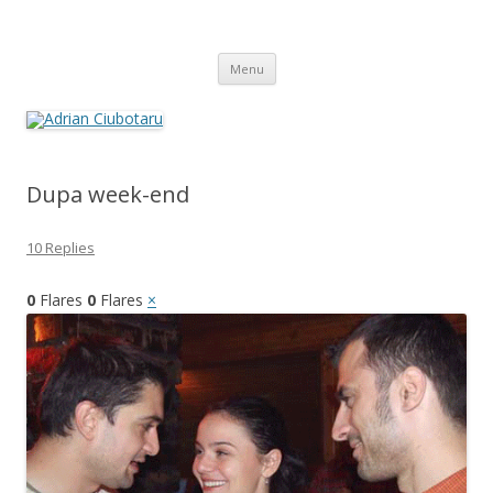
Adrian Ciubotaru
Skip
Menu
to
content
Dupa week-end
10 Replies
0
Flares
0
Flares
×