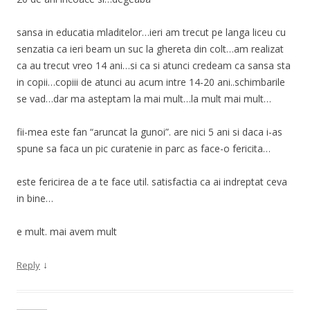
sansa in educatia mladitelor…ieri am trecut pe langa liceu cu
senzatia ca ieri beam un suc la ghereta din colt…am realizat
ca au trecut vreo 14 ani…si ca si atunci credeam ca sansa sta
in copii…copiii de atunci au acum intre 14-20 ani..schimbarile
se vad…dar ma asteptam la mai mult…la mult mai mult…
fii-mea este fan “aruncat la gunoi”. are nici 5 ani si daca i-as
spune sa faca un pic curatenie in parc as face-o fericita…
este fericirea de a te face util. satisfactia ca ai indreptat ceva
in bine…
e mult. mai avem mult
↓
Reply