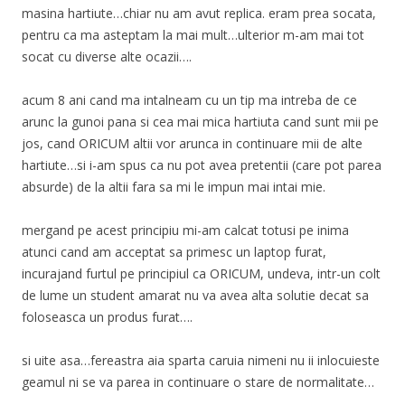
masina hartiute…chiar nu am avut replica. eram prea socata,
pentru ca ma asteptam la mai mult…ulterior m-am mai tot
socat cu diverse alte ocazii….
acum 8 ani cand ma intalneam cu un tip ma intreba de ce
arunc la gunoi pana si cea mai mica hartiuta cand sunt mii pe
jos, cand ORICUM altii vor arunca in continuare mii de alte
hartiute…si i-am spus ca nu pot avea pretentii (care pot parea
absurde) de la altii fara sa mi le impun mai intai mie.
mergand pe acest principiu mi-am calcat totusi pe inima
atunci cand am acceptat sa primesc un laptop furat,
incurajand furtul pe principiul ca ORICUM, undeva, intr-un colt
de lume un student amarat nu va avea alta solutie decat sa
foloseasca un produs furat….
si uite asa…fereastra aia sparta caruia nimeni nu ii inlocuieste
geamul ni se va parea in continuare o stare de normalitate…