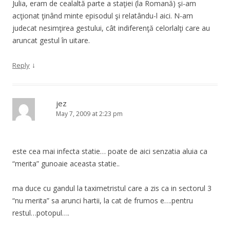
Julia, eram de cealaltă parte a staţiei (la Romană) şi-am
acţionat ţinând minte episodul şi relatându-l aici. N-am
judecat nesimţirea gestului, cât indiferenţă celorlalţi care au
aruncat gestul în uitare.
↓
Reply
jez
May 7, 2009 at 2:23 pm
este cea mai infecta statie… poate de aici senzatia aluia ca
“merita” gunoaie aceasta statie..
ma duce cu gandul la taximetristul care a zis ca in sectorul 3
“nu merita” sa arunci hartii, la cat de frumos e….pentru
restul…potopul….