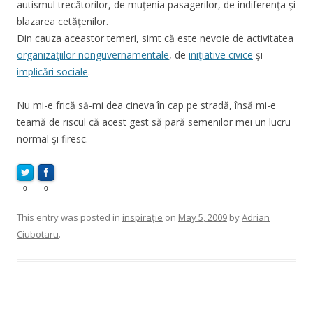
autismul trecătorilor, de muţenia pasagerilor, de indiferenţa şi
blazarea cetăţenilor.
Din cauza aceastor temeri, simt că este nevoie de activitatea
organizaţiilor nonguvernamentale
, de
iniţiative civice
şi
implicări sociale
.
Nu mi-e frică să-mi dea cineva în cap pe stradă, însă mi-e
teamă de riscul că acest gest să pară semenilor mei un lucru
normal şi firesc.
0
0
This entry was posted in
inspirație
on
May 5, 2009
by
Adrian
Ciubotaru
.