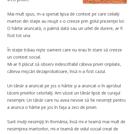
Mai mult spus, m-a speriat lipsa de context pe care ceilalţi
martori din staţie au reuşit s-o creeze prin golul prezenţei lor.
O hârtie aruncată, o palmă dată sau un urlet de durere, ar fi
fost tot una.
În staţie trăiau nişte oameni care nu erau în stare să creeze
un context social.
Mi-ar fi plăcut să observ indescifrabil câteva priviri oripilate,
câteva mişcări dezaprobatoare, însă n-a fost cazul.
Un tânăr a aruncat pe jos o hârtie şi a aruncat-o în aprobul
tăcerii privirilor celorlalţi. Am văzut un tânăr lipsit de curajul
nesimţirii. Un tânăr care nu avea nevoie să fie nesimţit pentru
a arunca o hârtie pe jos în faţa a zeci de priviri.
Sunt mulţi nesimţiţi în România, însă mi-e teamă mai mult de
nesimţirea martorilor, mi-e teamă de vidul social creat de