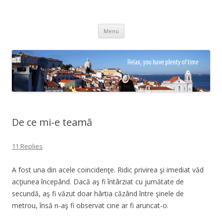
Adrian Ciubotaru
Skip
Menu
to
content
De ce mi-e teamă
11 Replies
A fost una din acele coincidenţe. Ridic privirea şi imediat văd
acţiunea începând. Dacă aş fi întârziat cu jumătate de
secundă, aş fi văzut doar hârtia căzând între şinele de
metrou, însă n-aş fi observat cine ar fi aruncat-o.