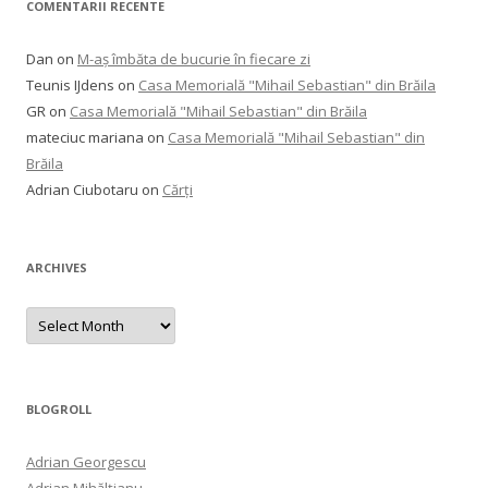
COMENTARII RECENTE
Dan
on
M-aș îmbăta de bucurie în fiecare zi
Teunis IJdens
on
Casa Memorială "Mihail Sebastian" din Brăila
GR
on
Casa Memorială "Mihail Sebastian" din Brăila
mateciuc mariana
on
Casa Memorială "Mihail Sebastian" din
Brăila
Adrian Ciubotaru
on
Cărți
ARCHIVES
Archives
BLOGROLL
Adrian Georgescu
Adrian Mihălțianu