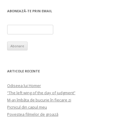
ABONEAZĂ-TE PRIN EMAIL
ARTICOLE RECENTE
Odiseea lui Homer
“The left wing of the day of judgment”
M-aș îmbăta de bucurie în fiecare zi
Picnicul din capul meu
Povestea filmelor de groază