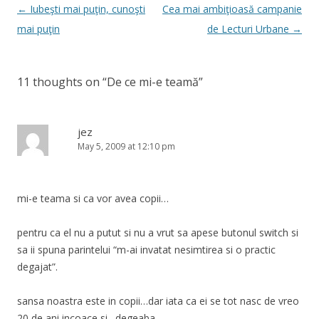
Post
←
Iubeşti mai puţin, cunoşti
Cea mai ambiţioasă campanie
navigation
mai puţin
de Lecturi Urbane
→
11 thoughts on “
De ce mi-e teamă
”
jez
May 5, 2009 at 12:10 pm
mi-e teama si ca vor avea copii…
pentru ca el nu a putut si nu a vrut sa apese butonul switch si
sa ii spuna parintelui “m-ai invatat nesimtirea si o practic
degajat”.
sansa noastra este in copii…dar iata ca ei se tot nasc de vreo
20 de ani incoace si…degeaba