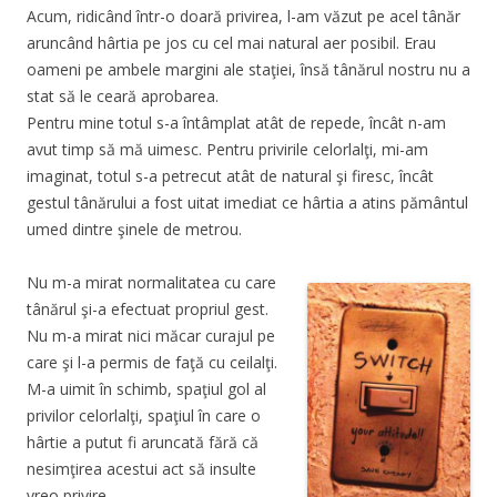
Acum, ridicând într-o doară privirea, l-am văzut pe acel tânăr
aruncând hârtia pe jos cu cel mai natural aer posibil. Erau
oameni pe ambele margini ale staţiei, însă tânărul nostru nu a
stat să le ceară aprobarea.
Pentru mine totul s-a întâmplat atât de repede, încât n-am
avut timp să mă uimesc. Pentru privirile celorlalţi, mi-am
imaginat, totul s-a petrecut atât de natural şi firesc, încât
gestul tânărului a fost uitat imediat ce hârtia a atins pământul
umed dintre şinele de metrou.
Nu m-a mirat normalitatea cu care
tânărul şi-a efectuat propriul gest.
Nu m-a mirat nici măcar curajul pe
care şi l-a permis de faţă cu ceilalţi.
M-a uimit în schimb, spaţiul gol al
privilor celorlalţi, spaţiul în care o
hârtie a putut fi aruncată fără că
nesimţirea acestui act să insulte
vreo privire.