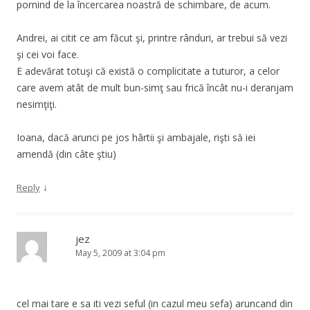
pornind de la încercarea noastră de schimbare, de acum.
Andrei, ai citit ce am făcut şi, printre rânduri, ar trebui să vezi
şi cei voi face.
E adevărat totuşi că există o complicitate a tuturor, a celor
care avem atât de mult bun-simţ sau frică încât nu-i deranjam
nesimţiţi.
Ioana, dacă arunci pe jos hârtii şi ambajale, rişti să iei
amendă (din câte ştiu)
↓
Reply
jez
May 5, 2009 at 3:04 pm
cel mai tare e sa iti vezi seful (in cazul meu sefa) aruncand din