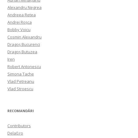
Alexandru Negrea
Andreea Retea
Andrei Roșca
Bobby Voicu
Cosmin Alexandru
Dragoș Bucurenci
Dragoș Butuzea
Iren
Robert Antonescu
Simona Tache
Vlad Petreanu
Vlad Stroescu
RECOMANDĂRI
Contributors
Dela0.ro