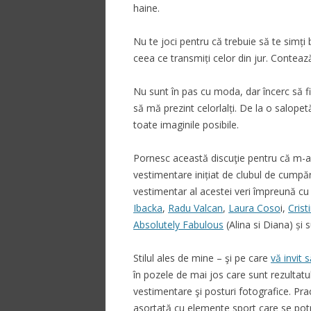
haine.
Nu te joci pentru că trebuie să te simți b
ceea ce transmiți celor din jur. Contează
Nu sunt în pas cu moda, dar încerc să f
să mă prezint celorlalți. De la o salopetă
toate imaginile posibile.
Pornesc această discuţie pentru că m-a
vestimentare inițiat de clubul de cumpă
vestimentar al acestei veri împreună cu
Ibacka
,
Radu Valcan
,
Laura Coso
i,
Crist
Absolutely Fabulous
(Alina si Diana) și
Stilul ales de mine – şi pe care
vă invit s
în pozele de mai jos care sunt rezultatu
vestimentare şi posturi fotografice. Pract
asortată cu elemente sport care se potr