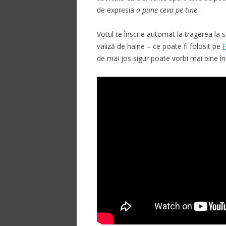
de expresia
a pune ceva pe tine
.
Votul te înscrie automat la tragerea la
valiză de haine – ce poate fi folosit pe
de mai jos sigur poate vorbi mai bine în