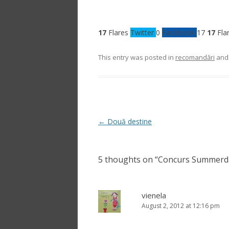
17
Flares
Twitter
0
Facebook
17
17
Fla
This entry was posted in
recomandări
and
Post
←
Două destine
navigation
5 thoughts on “
Concurs Summerday
vienela
August 2, 2012 at 12:16 pm