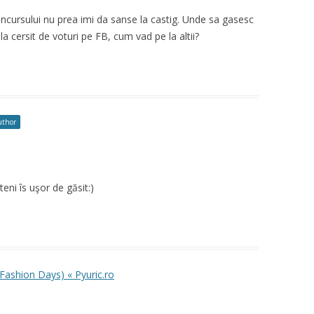
ncursului nu prea imi da sanse la castig. Unde sa gasesc
a cersit de voturi pe FB, cum vad pe la altii?
uthor
eni îs uşor de găsit:)
 Fashion Days) « Pyuric.ro