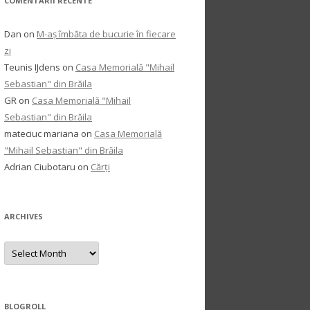
COMENTARII RECENTE
Dan
on
M-aș îmbăta de bucurie în fiecare
zi
Teunis IJdens
on
Casa Memorială "Mihail
Sebastian" din Brăila
GR
on
Casa Memorială "Mihail
Sebastian" din Brăila
mateciuc mariana
on
Casa Memorială
"Mihail Sebastian" din Brăila
Adrian Ciubotaru
on
Cărți
ARCHIVES
Archives
BLOGROLL