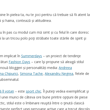
ine în pielea ta, nu te joci pentru că trebuie să fii atent la
 și haina, contează și atitudinea.
iu în pas cu modul cum mă simt și cu felul în care doresc
 la un tricou polo poţi străbate toate stările de spirit şi
m implicat în
Summerdays
– un proiect de tendinţe
rături
Fashion Days
– care îşi propune să aleagă stilul
 nouă bloggeri și personalități media:
Andreea
ina Chipurici
,
Simona Tache
,
Alexandru Negrea
, fetele de
 subsemnatul.
ă îl votaţi
– este
sport chic
. Îl puteţi vedea exemplificat şi
l unei munci de câteva ore bune printre opţiuni de piese
ic, stilul este o îmbinare reuşită între o ţinută clasică
iveşte perfect unei persoane active care a trecut dincolo