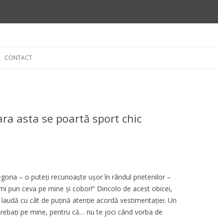
Skip
to
CONTACT
content
a asta se poartă sport chic
oria – o puteți recunoaște ușor în rândul prietenilor –
mi pun ceva pe mine și cobor!” Dincolo de acest obicei,
e laudă cu cât de puțină atenție acordă vestimentației. Un
ntrebați pe mine, pentru că… nu te joci când vorba de