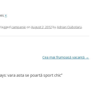
res
×
 tagged
campanie
on
August 2, 2012
by
Adrian Ciubotaru
.
Cea mai frumoasă vacanţă
→
s: vara asta se poartă sport chic
”