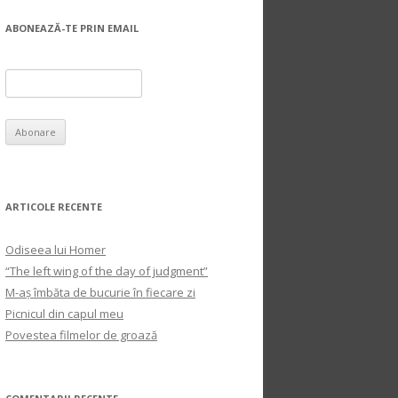
ABONEAZĂ-TE PRIN EMAIL
ARTICOLE RECENTE
Odiseea lui Homer
“The left wing of the day of judgment”
M-aș îmbăta de bucurie în fiecare zi
Picnicul din capul meu
Povestea filmelor de groază