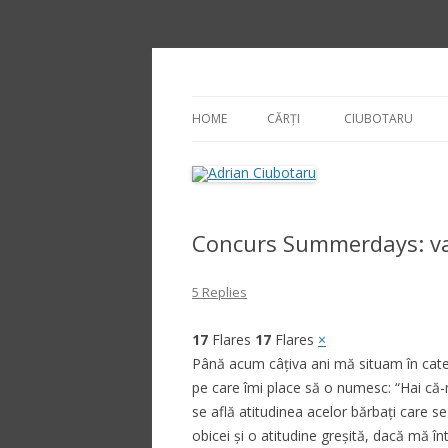
Adrian Ciubotaru
HOME
CĂRȚI
CIUBOTARU
Concurs Summerdays: var
5 Replies
17
Flares
17
Flares
×
Până acum câțiva ani mă situam în categ
pe care îmi place să o numesc: “Hai că-
se află atitudinea acelor bărbați care s
obicei și o atitudine greșită, dacă mă î