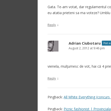
Gata. Te-am votat, dar regulamentul co
eu atatia prieteni sa ma voteze? Umblu l
↓
Reply
Adrian Ciubotaru
Post a
August 2, 2012 at 9:46 pm
vienela, mulţumesc de vot, hai că 4 priet
↓
Reply
Pingback:
All White Everything (concurs
Pingback:
Picnic fashionist | Provinciala