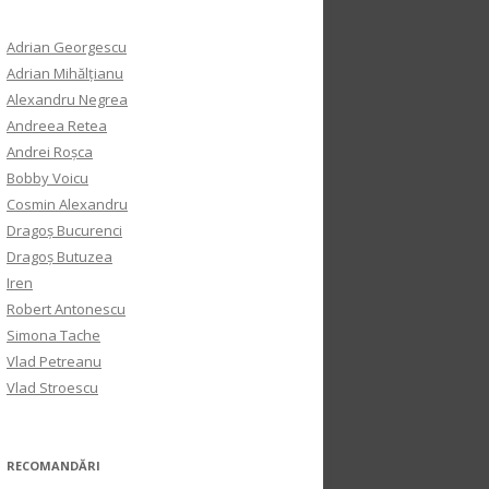
Adrian Georgescu
Adrian Mihălțianu
Alexandru Negrea
Andreea Retea
Andrei Roșca
Bobby Voicu
Cosmin Alexandru
Dragoș Bucurenci
Dragoș Butuzea
Iren
Robert Antonescu
Simona Tache
Vlad Petreanu
Vlad Stroescu
RECOMANDĂRI