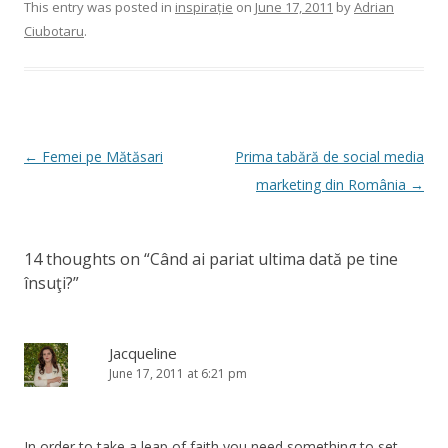
This entry was posted in
inspirație
on
June 17, 2011
by
Adrian
Ciubotaru
.
Post
←
Femei pe Mătăsari
Prima tabără de social media
navigation
marketing din România
→
14 thoughts on “
Când ai pariat ultima dată pe tine
însuţi?
”
Jacqueline
June 17, 2011 at 6:21 pm
In order to take a leap of faith you need something to set