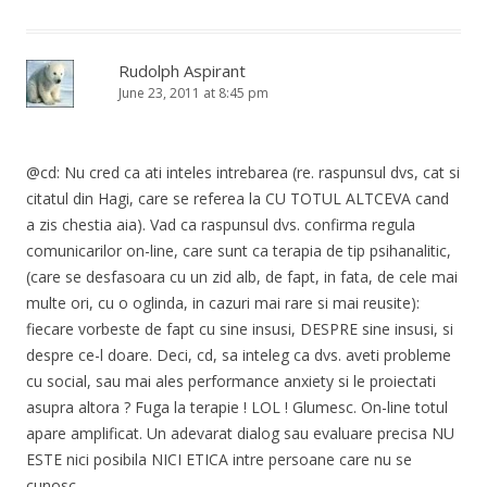
Rudolph Aspirant
June 23, 2011 at 8:45 pm
@cd: Nu cred ca ati inteles intrebarea (re. raspunsul dvs, cat si
citatul din Hagi, care se referea la CU TOTUL ALTCEVA cand
a zis chestia aia). Vad ca raspunsul dvs. confirma regula
comunicarilor on-line, care sunt ca terapia de tip psihanalitic,
(care se desfasoara cu un zid alb, de fapt, in fata, de cele mai
multe ori, cu o oglinda, in cazuri mai rare si mai reusite):
fiecare vorbeste de fapt cu sine insusi, DESPRE sine insusi, si
despre ce-l doare. Deci, cd, sa inteleg ca dvs. aveti probleme
cu social, sau mai ales performance anxiety si le proiectati
asupra altora ? Fuga la terapie ! LOL ! Glumesc. On-line totul
apare amplificat. Un adevarat dialog sau evaluare precisa NU
ESTE nici posibila NICI ETICA intre persoane care nu se
cunosc.