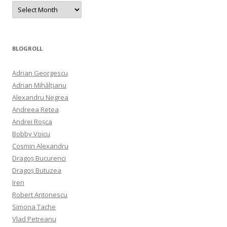
Archives
BLOGROLL
Adrian Georgescu
Adrian Mihălțianu
Alexandru Negrea
Andreea Retea
Andrei Roșca
Bobby Voicu
Cosmin Alexandru
Dragoș Bucurenci
Dragoș Butuzea
Iren
Robert Antonescu
Simona Tache
Vlad Petreanu