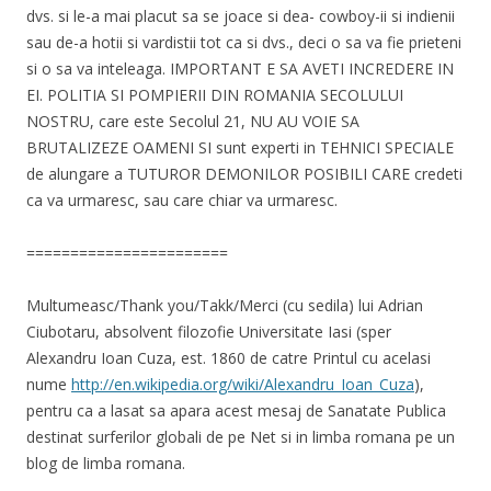
dvs. si le-a mai placut sa se joace si dea- cowboy-ii si indienii
sau de-a hotii si vardistii tot ca si dvs., deci o sa va fie prieteni
si o sa va inteleaga. IMPORTANT E SA AVETI INCREDERE IN
EI. POLITIA SI POMPIERII DIN ROMANIA SECOLULUI
NOSTRU, care este Secolul 21, NU AU VOIE SA
BRUTALIZEZE OAMENI SI sunt experti in TEHNICI SPECIALE
de alungare a TUTUROR DEMONILOR POSIBILI CARE credeti
ca va urmaresc, sau care chiar va urmaresc.
=======================
Multumeasc/Thank you/Takk/Merci (cu sedila) lui Adrian
Ciubotaru, absolvent filozofie Universitate Iasi (sper
Alexandru Ioan Cuza, est. 1860 de catre Printul cu acelasi
nume
http://en.wikipedia.org/wiki/Alexandru_Ioan_Cuza
),
pentru ca a lasat sa apara acest mesaj de Sanatate Publica
destinat surferilor globali de pe Net si in limba romana pe un
blog de limba romana.