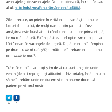
avantajele și dezavantajele. Doar cu ideea că, într-un fel sau
altul,
nicio îndrăzneală nu rămâne nerăsplătită
.
Zilele trecute, un prieten în vizită era dezamăgit de multe
lucruri din jurul lui, de mulți oameni din țara asta. Dez-
amăgirea este bună atunci când constituie doar prima etapă,
iar nu o fundătură. Eu îmi păstrez acel optimism rural pe care
îl întâlneam în vacanțele de la țară. După ce eram întâmpinat
pe drum cu
de-al cui ești?
, următoare întrebare era – de mult
ori –
unde te duci?
.
Trăim în țara în care toți știm de-ai cui suntem și de unde
venim (de aici reproșuri și atitudini inchizitoriale), însă am uitat
să ne întrebăm unde ne ducem și cum anume dorim să
pariem pe viitorul nostru.
0
0