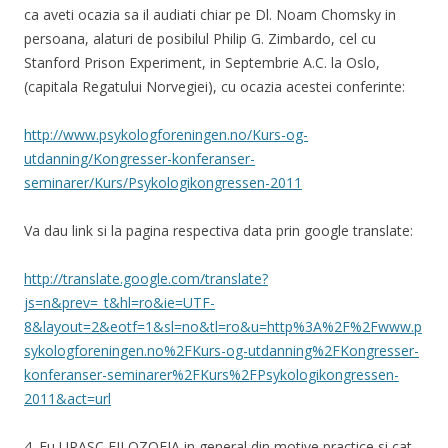
ca aveti ocazia sa il audiati chiar pe Dl. Noam Chomsky in
persoana, alaturi de posibilul Philip G. Zimbardo, cel cu
Stanford Prison Experiment, in Septembrie A.C. la Oslo,
(capitala Regatului Norvegiei), cu ocazia acestei conferinte:
http://www.psykologforeningen.no/Kurs-og-
utdanning/Kongresser-konferanser-
seminarer/Kurs/Psykologikongressen-2011
Va dau link si la pagina respectiva data prin google translate:
http://translate.google.com/translate?
js=n&prev=_t&hl=ro&ie=UTF-
8&layout=2&eotf=1&sl=no&tl=ro&u=http%3A%2F%2Fwww.p
sykologforeningen.no%2FKurs-og-utdanning%2FKongresser-
konferanser-seminarer%2FKurs%2FPsykologikongressen-
2011&act=url
4. Eu URASC FILOZOFIA in general din motive practice si cat