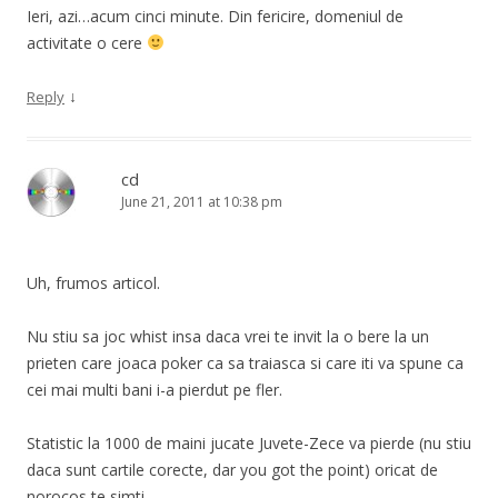
Ieri, azi…acum cinci minute. Din fericire, domeniul de
activitate o cere
↓
Reply
cd
June 21, 2011 at 10:38 pm
Uh, frumos articol.
Nu stiu sa joc whist insa daca vrei te invit la o bere la un
prieten care joaca poker ca sa traiasca si care iti va spune ca
cei mai multi bani i-a pierdut pe fler.
Statistic la 1000 de maini jucate Juvete-Zece va pierde (nu stiu
daca sunt cartile corecte, dar you got the point) oricat de
norocos te simti.