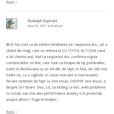
↓
Reply
Rudolph Aspirant
June 23, 2011 at 8:44 pm
@cd: Nu cred ca ati inteles intrebarea (re. raspunsul dvs, cat si
citatul din Hagi, care se referea la CU TOTUL ALTCEVA cand
a zis chestia aia). Vad ca raspunsul dvs. confirma regula
comunicarilor on-line, care sunt ca terapia de tip psihanalitic,
(care se desfasoara cu un zid alb, de fapt, in fata, de cele mai
multe ori, cu o oglinda, in cazuri mai rare si mai reusite):
fiecare vorbeste de fapt cu sine insusi, DESPRE sine insusi, si
despre ce-l doare. Deci, cd, sa inteleg ca dvs. aveti probleme
cu social, sau mai ales performance anxiety si le proiectati
asupra altora ? Fuga la terapie !
↓
Reply