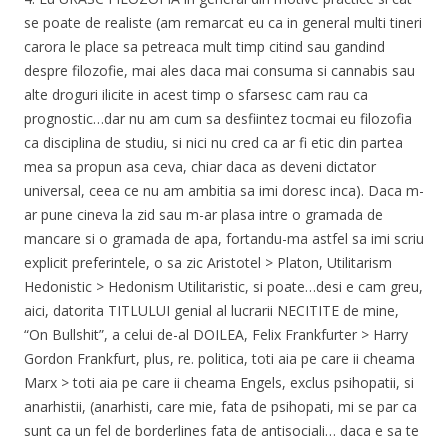
se poate de realiste (am remarcat eu ca in general multi tineri
carora le place sa petreaca mult timp citind sau gandind
despre filozofie, mai ales daca mai consuma si cannabis sau
alte droguri ilicite in acest timp o sfarsesc cam rau ca
prognostic…dar nu am cum sa desfiintez tocmai eu filozofia
ca disciplina de studiu, si nici nu cred ca ar fi etic din partea
mea sa propun asa ceva, chiar daca as deveni dictator
universal, ceea ce nu am ambitia sa imi doresc inca). Daca m-
ar pune cineva la zid sau m-ar plasa intre o gramada de
mancare si o gramada de apa, fortandu-ma astfel sa imi scriu
explicit preferintele, o sa zic Aristotel > Platon, Utilitarism
Hedonistic > Hedonism Utilitaristic, si poate…desi e cam greu,
aici, datorita TITLULUI genial al lucrarii NECITITE de mine,
“On Bullshit”, a celui de-al DOILEA, Felix Frankfurter > Harry
Gordon Frankfurt, plus, re. politica, toti aia pe care ii cheama
Marx > toti aia pe care ii cheama Engels, exclus psihopatii, si
anarhistii, (anarhisti, care mie, fata de psihopati, mi se par ca
sunt ca un fel de borderlines fata de antisociali… daca e sa te