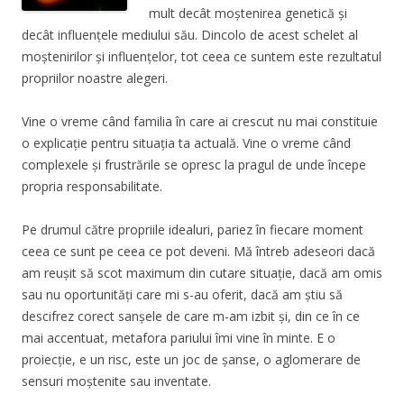
mult decât moștenirea genetică și
decât influențele mediului său. Dincolo de acest schelet al
moștenirilor și influențelor, tot ceea ce suntem este rezultatul
propriilor noastre alegeri.
Vine o vreme când familia în care ai crescut nu mai constituie
o explicație pentru situația ta actuală. Vine o vreme când
complexele și frustrările se opresc la pragul de unde începe
propria responsabilitate.
Pe drumul către propriile idealuri, pariez în fiecare moment
ceea ce sunt pe ceea ce pot deveni. Mă întreb adeseori dacă
am reușit să scot maximum din cutare situație, dacă am omis
sau nu oportunități care mi s-au oferit, dacă am știu să
descifrez corect sanșele de care m-am izbit și, din ce în ce
mai accentuat, metafora pariului îmi vine în minte. E o
proiecție, e un risc, este un joc de șanse, o aglomerare de
sensuri moștenite sau inventate.