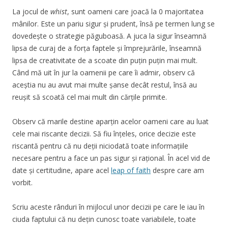
La jocul de
whist
, sunt oameni care joacă la 0 majoritatea
mânilor. Este un pariu sigur și prudent, însă pe termen lung se
dovedește o strategie păguboasă. A juca la sigur înseamnă
lipsa de curaj de a forța faptele și împrejurările, înseamnă
lipsa de creativitate de a scoate din puțin puțin mai mult.
Când mă uit în jur la oamenii pe care îi admir, observ că
aceștia nu au avut mai multe șanse decât restul, însă au
reușit să scoată cel mai mult din cărțile primite.
Observ că marile destine aparțin acelor oameni care au luat
cele mai riscante decizii. Să fiu înțeles, orice decizie este
riscantă pentru că nu deții niciodată toate informațiile
necesare pentru a face un pas sigur și rațional. În acel vid de
date și certitudine, apare acel
leap of faith
despre care am
vorbit.
Scriu aceste rânduri în mijlocul unor decizii pe care le iau în
ciuda faptului că nu dețin cunosc toate variabilele, toate