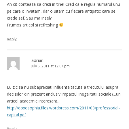
Ah cit conteaza sa crezi in tine! Cred ca e regula numarul unu
pe care o invatam, dar o uitam cu fiecare antipatic care se
crede sef. Sau ma insel?
Frumos articol si refreshing
↓
Reply
adrian
July 5, 2011 at 12:07 pm
Eu zic sa nu subapreciati influenta tacuta a trecutului asupra
deciziilor din prezent (inclusiv impactul inegalitatii sociale)…un
articol academic interesant…
http://doxosophia.files.wordpress.com/2011/03/professorial-
capital.pdf
↓
Reply