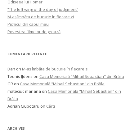
Odiseea lui Homer
“The left wing of the day of judgment”
M-aș îmbăta de bucurie în fiecare zi
Picnicul din capul meu
Povestea filmelor de groază
COMENTARII RECENTE
Dan
on
M-aș îmbăta de bucurie în fiecare zi
Teunis IJdens
on
Casa Memorială "Mihail Sebastian" din Brăila
GR
on
Casa Memorială "Mihail Sebastian" din Brăila
mateciuc mariana
on
Casa Memorială "Mihail Sebastian" din
Brăila
Adrian Ciubotaru
on
Cărți
ARCHIVES