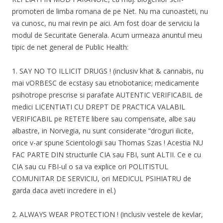
promoteri de limba romana de pe Net. Nu ma cunoasteti, nu
va cunosc, nu mai revin pe aici. Am fost doar de serviciu la
modul de Securitate Generala. Acum urmeaza anuntul meu
tipic de net general de Public Health:
1. SAY NO TO ILLICIT DRUGS ! (inclusiv khat & cannabis, nu
mai vORBESC de ecstasy sau etnobotanice; medicamente
psihotrope prescrise si parafate AUTENTIC VERIFICABIL de
medici LICENTIATI CU DREPT DE PRACTICA VALABIL
VERIFICABIL pe RETETE libere sau compensate, albe sau
albastre, in Norvegia, nu sunt considerate “droguri ilicite,
orice v-ar spune Scientologii sau Thomas Szas ! Acestia NU
FAC PARTE DIN structurile CIA sau FBI, sunt ALTII. Ce e cu
CIA sau cu FBI-ul o sa va explice ori POLITISTUL
COMUNITAR DE SERVICIU, ori MEDICUL PSIHIATRU de
garda daca aveti incredere in el.)
2. ALWAYS WEAR PROTECTION ! (inclusiv vestele de kevlar,