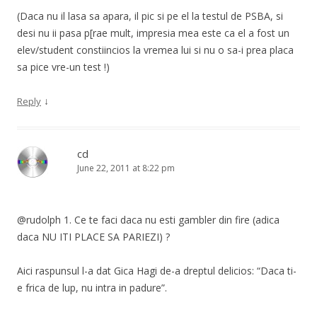
(Daca nu il lasa sa apara, il pic si pe el la testul de PSBA, si
desi nu ii pasa p[rae mult, impresia mea este ca el a fost un
elev/student constiincios la vremea lui si nu o sa-i prea placa
sa pice vre-un test !)
↓
Reply
cd
June 22, 2011 at 8:22 pm
@rudolph 1. Ce te faci daca nu esti gambler din fire (adica
daca NU ITI PLACE SA PARIEZI) ?
Aici raspunsul l-a dat Gica Hagi de-a dreptul delicios: “Daca ti-
e frica de lup, nu intra in padure”.