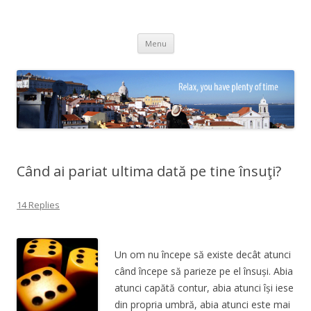
Adrian Ciubotaru
Skip
Menu
to
content
Când ai pariat ultima dată pe tine însuţi?
14 Replies
Un om nu începe să existe decât atunci
când începe să parieze pe el însuși. Abia
atunci capătă contur, abia atunci își iese
din propria umbră, abia atunci este mai