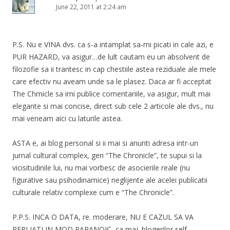
June 22, 2011 at 2:24 am
P.S. Nu e VINA dvs. ca s-a intamplat sa-mi picati in cale azi, e
PUR HAZARD, va asigur…de lult cautam eu un absolvent de
filozofie sa ii trantesc in cap chestiile astea reziduale ale mele
care efectiv nu aveam unde sa le plasez. Daca ar fi acceptat
The Chrnicle sa imi publice comentariile, va asigur, mult mai
elegante si mai concise, direct sub cele 2 articole ale dvs., nu
mai veneam aici cu laturile astea.
ASTA e, ai blog personal si ii mai si anunti adresa intr-un
jurnal cultural complex, gen “The Chronicle”, te supui si la
vicisitudinile lui, nu mai vorbesc de asocierile reale (nu
figurative sau psihodinamice) neglijente ale acelei publicatii
culturale relativ complexe cum e “The Chronicle”.
P.P.S. INCA O DATA, re. moderare, NU E CAZUL SA VA
REPLIATI IN MOD PARANOIC, ca maj. blogerilor self-