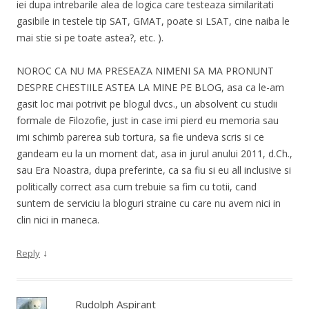
iei dupa intrebarile alea de logica care testeaza similaritati
gasibile in testele tip SAT, GMAT, poate si LSAT, cine naiba le
mai stie si pe toate astea?, etc. ).
NOROC CA NU MA PRESEAZA NIMENI SA MA PRONUNT
DESPRE CHESTIILE ASTEA LA MINE PE BLOG, asa ca le-am
gasit loc mai potrivit pe blogul dvcs., un absolvent cu studii
formale de Filozofie, just in case imi pierd eu memoria sau
imi schimb parerea sub tortura, sa fie undeva scris si ce
gandeam eu la un moment dat, asa in jurul anului 2011, d.Ch.,
sau Era Noastra, dupa preferinte, ca sa fiu si eu all inclusive si
politically correct asa cum trebuie sa fim cu totii, cand
suntem de serviciu la bloguri straine cu care nu avem nici in
clin nici in maneca.
↓
Reply
Rudolph Aspirant