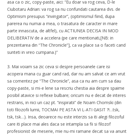
asa ca o zic, copy-paste, aici: “Eu doar va rog ceva, D-le
Ciubotaru Adrian: va rog sa nu confundati cautarea dvs. de
Optimism presupus “invingator”, (optimismul fiind, dupa
parerea nu numai a mea, o trasatura de caracter in mare
parte innascuta, de altfel), cu ACTIUNEA DECISA IN MOD
DELIBERATIV de a accelera (pe care mentionati,[NB: in
prezentarea din “The Chronicle”], ca va place sa o faceti cand
sunteti in vreo cumpana.)”
3. Mai voiam sa zic ceva si despre persoanele care isi
acopera mana cu guar cand rad, dar nu am salvat ce am vrut
sa comentez pe “The Chronicle”, asa ca nu am cum sa dau
copy-paste, si mi-e lene sa rescriu chestia aia despre spaime
posibil atavice si reflexe bulbare; oricum nu e decat de interes
restrans, in nici un caz pt. “inspiratii” de Noam Chomski (din
toti filozofii lumii, TOCMAI PE ASTA VI L-ATI GASIT ?!…tsk,
tsk, tsk…). Insa, deoarece nu este interzis sa iti alegi filozoful
care iti place mai ales daca se intampla sa fii si filozof
profesionist de meserie, mie nu-mi ramane decat sa va anunt