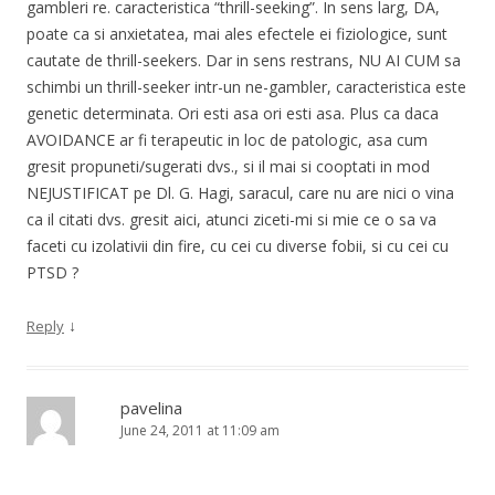
gambleri re. caracteristica “thrill-seeking”. In sens larg, DA,
poate ca si anxietatea, mai ales efectele ei fiziologice, sunt
cautate de thrill-seekers. Dar in sens restrans, NU AI CUM sa
schimbi un thrill-seeker intr-un ne-gambler, caracteristica este
genetic determinata. Ori esti asa ori esti asa. Plus ca daca
AVOIDANCE ar fi terapeutic in loc de patologic, asa cum
gresit propuneti/sugerati dvs., si il mai si cooptati in mod
NEJUSTIFICAT pe Dl. G. Hagi, saracul, care nu are nici o vina
ca il citati dvs. gresit aici, atunci ziceti-mi si mie ce o sa va
faceti cu izolativii din fire, cu cei cu diverse fobii, si cu cei cu
PTSD ?
↓
Reply
pavelina
June 24, 2011 at 11:09 am