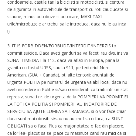
condoamele, castile tari la biciclisti si motociclisti, si centura
de siguranta in autovehicule de transport cu roti cauciucate si
scaune, minus autobuze si autocare, MAXI-TAXI-
urile/microbuzele ar trebui sa le introduca, daca nu le au inca
!)
3. IT IS FORBIDDEN/FORBUDT/INTERDIT/INTERZIS to
commit suicide. Daca aveti ganduri sa va faceti rau dvs. insiva
SUNATI IMEDIAT la 112, daca va aflati in Europa, pana la
granita cu fostul URSS, sau la 911, pe teritoriul Nord-
American, (SUA + Canada), pt. alte teritorii: anuntati de
urgenta POLITIA pe numarul de urgenta valabil local; daca nu
aveti incredere in Politie si/sau considerati ca traiti intr-un stat
represiv, sunati nr. de urgenta de la POMPIERI. VA PROMIT EI
LA TOTI CA POLITIA SI POMPIERII AU INDATORIRE DE
SERVICIU SA AJUTE LUMEA SA TRAIASCA, si o vor face chiar
daca sunt mai obositi si/sau nu au chef sa o faca, ca SUNT
OBLIGATI sa o faca. Plus ca majoriotatea o fac din placere,
ca lor lea- placut sa se joace cu masinute cand rau mici ca si