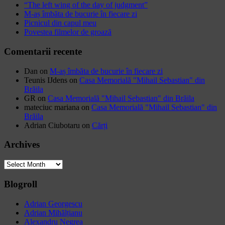
“The left wing of the day of judgment”
M-aș îmbăta de bucurie în fiecare zi
Picnicul din capul meu
Povestea filmelor de groază
Comentarii recente
Dan
on
M-aș îmbăta de bucurie în fiecare zi
Teunis IJdens
on
Casa Memorială "Mihail Sebastian" din
Brăila
GR
on
Casa Memorială "Mihail Sebastian" din Brăila
mateciuc mariana
on
Casa Memorială "Mihail Sebastian" din
Brăila
Adrian Ciubotaru
on
Cărți
Archives
Archives
Blogroll
Adrian Georgescu
Adrian Mihălțianu
Alexandru Negrea