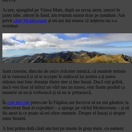
Acum, ajungând pe Viștea Mare, după un urcuș atent, uneori în
patru labe, alteori în fund, am respirat ușurat doar pe jumătate. Am
privit
către Moldoveanu
și mi-am dat seama că inițierea nu s-a
terminat.
Sunt convins, dincolo de orice zvâcnire mistică, că muntele trebuie
să te cunoască și să te accepte în mijlocul lui pentru a-ți putea
măsura mai bine distanța dintre tine și tine însuți. Dacă ești grăbit,
dacă vrei doar să bifezi un vârf sau un traseu, este foarte posibil ca
muntele să nu-ți vorbească și să nu te primească.
În
cele trei zile
petrecute în Făgăraș am încercat să nu mă gândesc la
obiectivul final al expediției – a ajunge pe vârful Moldoveanu – și să
fiu atent la ce poate să-mi ofere muntele. Despre el însuși și despre
mine însumi.
A fost prima dată când am fost pe munte în grup mare, cu oameni