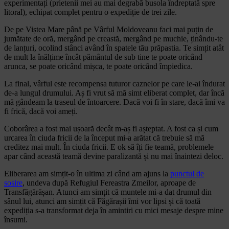
experimentați (prietenii mei au mai degrabă busola îndreptată spre
litoral), echipat complet pentru o expediție de trei zile.
De pe Viștea Mare până pe Vârful Moldoveanu faci mai puțin de
jumătate de oră, mergând pe creastă, mergând pe muchie, ținându-te
de lanțuri, ocolind stânci având în spatele tău prăpastia. Te simțit atât
de mult la înălțime încât pământul de sub tine te poate oricând
arunca, se poate oricând mișca, te poate oricând împiedica.
La final, vârful este recompensa tuturor caznelor pe care le-ai îndurat
de-a lungul drumului. Aș fi vrut să mă simt eliberat complet, dar încă
mă gândeam la traseul de întoarcere. Dacă voi fi în stare, dacă îmi va
fi frică, dacă voi ameți.
Coborârea a fost mai ușoară decât m-aș fi așteptat. A fost ca și cum
urcarea în ciuda fricii de la început mi-a arătat că trebuie să mă
creditez mai mult. În ciuda fricii. E ok să îți fie teamă, problemele
apar când această teamă devine paralizantă și nu mai înaintezi deloc.
Eliberarea am simțit-o în ultima zi când am ajuns la
punctul de
sosire
, undeva după Refugiul Fereastra Zmeilor, aproape de
Transfăgărășan. Atunci am simțit că muntele mi-a dat drumul din
sânul lui, atunci am simțit că Făgărașii îmi vor lipsi și că toată
expediția s-a transformat deja în amintiri cu mici mesaje despre mine
însumi.