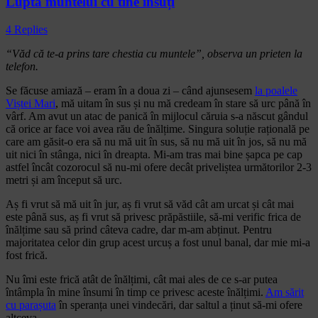
Lupta muntelui cu tine însuți
4 Replies
“Văd că te-a prins tare chestia cu muntele”, observa un prieten la
telefon.
Se făcuse amiază – eram în a doua zi – când ajunsesem
la poalele
Viștei Mari
, mă uitam în sus și nu mă credeam în stare să urc până în
vârf. Am avut un atac de panică în mijlocul căruia s-a născut gândul
că orice ar face voi avea rău de înălțime. Singura soluție rațională pe
care am găsit-o era să nu mă uit în sus, să nu mă uit în jos, să nu mă
uit nici în stânga, nici în dreapta. Mi-am tras mai bine șapca pe cap
astfel încât cozorocul să nu-mi ofere decât priveliștea următorilor 2-3
metri și am început să urc.
Aș fi vrut să mă uit în jur, aș fi vrut să văd cât am urcat și cât mai
este până sus, aș fi vrut să privesc prăpăstiile, să-mi verific frica de
înălțime sau să prind câteva cadre, dar m-am abținut. Pentru
majoritatea celor din grup acest urcuș a fost unul banal, dar mie mi-a
fost frică.
Nu îmi este frică atât de înălțimi, cât mai ales de ce s-ar putea
întâmpla în mine însumi în timp ce privesc aceste înălțimi.
Am sărit
cu parașuta
în speranța unei vindecări, dar saltul a ținut să-mi ofere
altceva.