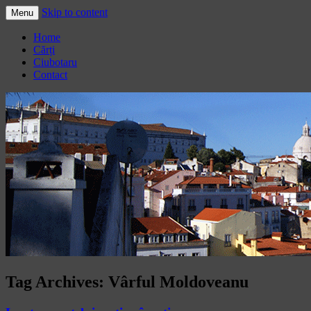
Skip to content
Menu
Adrian Ciubotaru
Home
Cărți
Ciubotaru
Contact
Tag Archives:
Vârful Moldoveanu