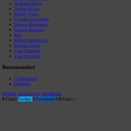
Andreea Retea
Andrei Roșca
Bobby Voicu
Cosmin Alexandru
Dragoș Bucurenci
Dragoș Butuzea
Iren
Robert Antonescu
Simona Tache
Vlad Petreanu
Vlad Stroescu
Recomandări
Contributors
Dela0.ro
Proudly powered by WordPress
0
Flares
Twitter
0
Facebook
0
0
Flares
×