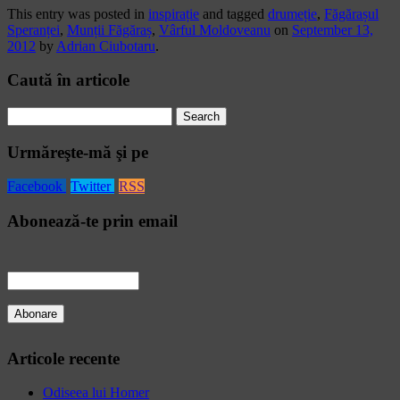
This entry was posted in
inspirație
and tagged
drumeție
,
Făgărașul
Speranței
,
Munții Făgăraș
,
Vârful Moldoveanu
on
September 13,
2012
by
Adrian Ciubotaru
.
Caută în articole
Search
for:
Urmăreşte-mă şi pe
Facebook
Twitter
RSS
Abonează-te prin email
Articole recente
Odiseea lui Homer