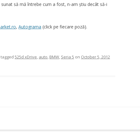
unat să mă întrebe cum a fost, n-am știu decât să-i
arket.ro
,
Autograma
(click pe fiecare poză).
 tagged
525d xDrive
,
auto
,
BMW
,
Seria 5
on
October 5, 2012