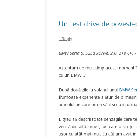
Un test drive de povest
1 Reply
BMW Seria 5, 525d xDrive, 2.0, 218 CP, 
Așteptam de mult timp acest moment în 
cu un BMW…”
După două zile la volanul unui
BMW Ser
frumoase experiențe alături de o mașină
articolul pe care urma să îl scriu în urma
E greu să descrii toate senzațiile care 
venită din altă lume și pe care o simți c
ușor cu atât mai mult cu cât am avut î