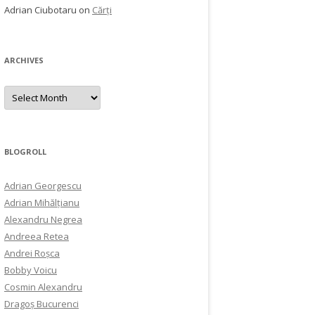
Adrian Ciubotaru
on
Cărți
ARCHIVES
Archives
BLOGROLL
Adrian Georgescu
Adrian Mihălțianu
Alexandru Negrea
Andreea Retea
Andrei Roșca
Bobby Voicu
Cosmin Alexandru
Dragoș Bucurenci