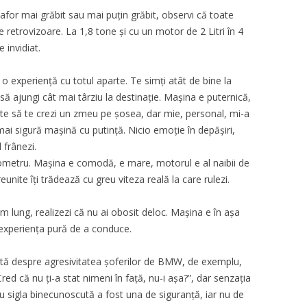
mafor mai grăbit sau mai puțin grăbit, observi că toate
ile retrovizoare. La 1,8 tone și cu un motor de 2 Litri în 4
 invidiat.
 o experiență cu totul aparte. Te simți atât de bine la
 să ajungi cât mai târziu la destinație. Mașina e puternică,
tește să te crezi un zmeu pe șosea, dar mie, personal, mi-a
i sigură mașină cu putință. Nicio emoție în depășiri,
 frânezi.
ezometru. Mașina e comodă, e mare, motorul e al naibii de
reunite îți trădează cu greu viteza reală la care rulezi.
um lung, realizezi că nu ai obosit deloc. Mașina e în așa
c experiența pură de a conduce.
ută despre agresivitatea șoferilor de BMW, de exemplu,
ed că nu ți-a stat nimeni în față, nu-i așa?”, dar senzația
cu sigla binecunoscută a fost una de siguranță, iar nu de