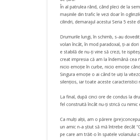
În al patrulea rând, când pleci de la se
mașinile din trafic le vezi doar în oglinz
cilindri, demarajul acestui Seria 5 este de
Drumurile lungi, în schimb, s-au dovedit
volan încât, în mod paradoxal, ți-ai dori
e stabilă de nu-ți vine să crezi, te ispi
creat impresia că am la îndemână cea ma
nicio emoție în curbe, nicio emoție când
Singura emoție o ai când te uiți la vit
silențios, iar toate aceste caracteristici 
La final, după cinci ore de condus la dr
fel construită încât nu-ți strică cu nimi
Ca mulți alții, am o părere (pre)concep
un amic n-a știut să mă întrebe decât “Cr
pe care am trăit-o în spatele volanului 