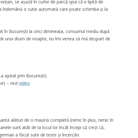
lvețian, se așază în curbe de parcă spui că e lipită de
 ai la îndemână o cutie automată care poate schimba și la
nit în București la cinci dimineața, consumul mediu după
selii unui drum de noapte, nu îmi venea să mă despart de
a ajutat prin București)
se) – vezi
video
mantă alături de o mașină completă (nimic în plus, nimic în
nele sunt atât de la locul lor încât începi să crezi că,
german a făcut sute de teste și încercări.