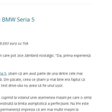
e: BMW Seria 5
79.693 euro cu TVA
care pot zice zâmbind nostalgic: “Da, prima experiență
ia 5
, știam că am avut parte de una dintre cele mai
. Din păcate, ceea ce știam și mai bine era faptul că
 test drive-ului nu avea să fie unul ușor.
te cuprind la volanul unei asemenea mașini pe care o simți
onstruită la limita asimptotică a perfecțiunii. Nu îmi este
n permanență impresia că am mai multe mașini la