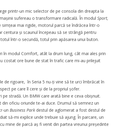
lege printr-un mic selector de pe consola din dreapta la
e mașinii sufereau o transformare radicală. În modul
Sport,
 simțeai mai rigide, motorul parcă se îndrăcea într-o
 iar centura și scaunul începeau să se strângă pentru
otul într-o secundă, totul prin apăsarea unui buton.
 în modul Comfort, atât la drum lung, cât mai ales prin
costat ore bune de stat în trafic care mi-au prilejuit
e de rigoare, în Seria 5 nu-ți vine să te urci îmbrăcat în
pect pe care îl cere și de la propriul șofer.
iri pe stradă. Un BMW care arată bine e ceva obișnuit.
ect din oficiu oriunde te-ai duce. Drumul să semnez un
ntr-un
Business Park
destul de aglomerat a fost destul de
ediat să-mi explice unde trebuie să ajung. În parcare, un
t cu mine de parcă aș fi venit din partea vreunui președinte