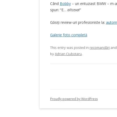
Când
Bobby
– un entuziast BMW – m-a s
spun: “E…
altceva
!”
Găsiți review-uri profesioniste la:
autom
Galerie foto completă
This entry was posted in
recomandări
and
by
Adrian Ciubotaru
.
Proudly powered by WordPress