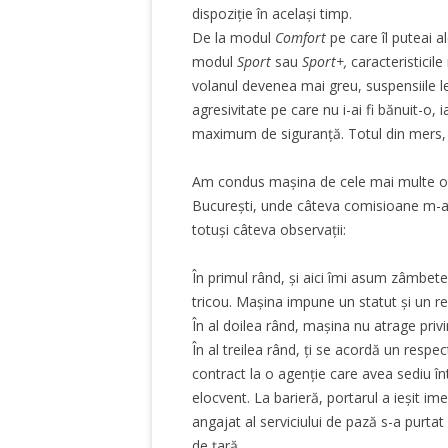
dispoziție în același timp.
De la modul
Comfort
pe care îl puteai a
modul
Sport
sau
Sport+,
caracteristicil
volanul devenea mai greu, suspensiile le
agresivitate pe care nu i-ai fi bănuit-o,
maximum de siguranță. Totul din mers, t
Am condus mașina de cele mai multe ori
București, unde câteva comisioane m-au 
totuși câteva observații:
În primul rând, și aici îmi asum zâmbetel
tricou. Mașina impune un statut și un res
În al doilea rând, mașina nu atrage priv
În al treilea rând, ți se acordă un resp
contract la o agenție care avea sediu î
elocvent. La barieră, portarul a ieșit im
angajat al serviciului de pază s-a purta
de țară.