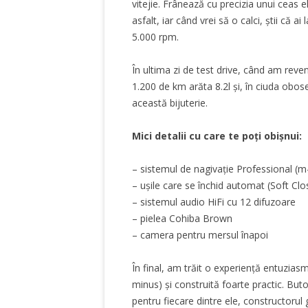
vitejie. Frânează cu precizia unui ceas e
asfalt, iar când vrei să o calci, știi că
5.000 rpm.
În ultima zi de test drive, când am reve
1.200 de km arăta 8.2l și, în ciuda obo
această bijuterie.
Mici detalii cu care te poți obișnui:
– sistemul de nagivație Professional (m-
– ușile care se închid automat (Soft Clo
– sistemul audio HiFi cu 12 difuzoare
– pielea Cohiba Brown
– camera pentru mersul înapoi
În final, am trăit o experiență entuzias
minus) și construită foarte practic. Butoa
pentru fiecare dintre ele, constructorul 