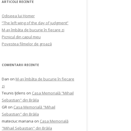
ARTICOLE RECENTE
Odiseea lui Homer
“The left wing of the day of judgment”
M-aș îmbăta de bucurie în fiecare zi
Picnicul din capul meu
Povestea filmelor de groază
COMENTARII RECENTE
Dan
on
M-aș îmbăta de bucurie în fiecare
zi
Teunis IJdens
on
Casa Memorială "Mihail
Sebastian" din Brăila
GR
on
Casa Memorială "Mihail
Sebastian" din Brăila
mateciuc mariana
on
Casa Memorială
"Mihail Sebastian" din Brăila