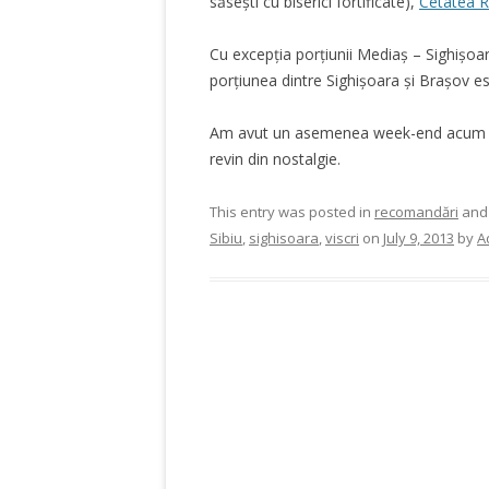
săsești cu biserici fortificate),
Cetatea 
Cu excepția porțiunii Mediaș – Sighișoar
porțiunea dintre Sighișoara și Brașov es
Am avut un asemenea week-end acum 
revin din nostalgie.
This entry was posted in
recomandări
and
Sibiu
,
sighisoara
,
viscri
on
July 9, 2013
by
A