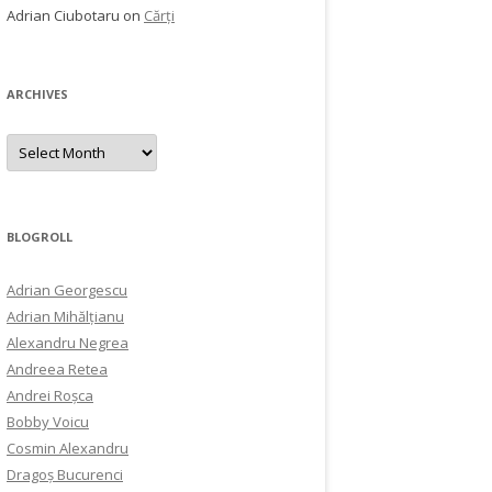
Adrian Ciubotaru
on
Cărți
ARCHIVES
Archives
BLOGROLL
Adrian Georgescu
Adrian Mihălțianu
Alexandru Negrea
Andreea Retea
Andrei Roșca
Bobby Voicu
Cosmin Alexandru
Dragoș Bucurenci