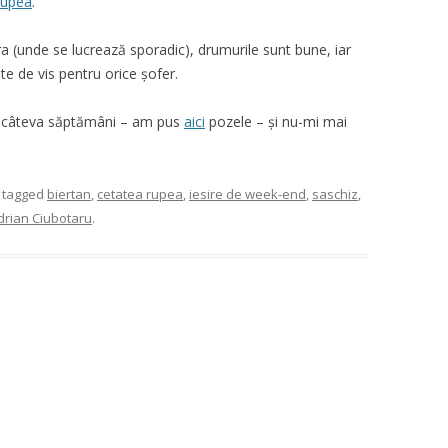
Rupea
.
a (unde se lucrează sporadic), drumurile sunt bune, iar
te de vis pentru orice șofer.
câteva săptămâni – am pus
aici
pozele – și nu-mi mai
 tagged
biertan
,
cetatea rupea
,
iesire de week-end
,
saschiz
,
drian Ciubotaru
.