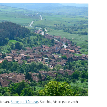
iertan,
Saroș pe Târnave
, Saschiz, Viscri (sate vechi