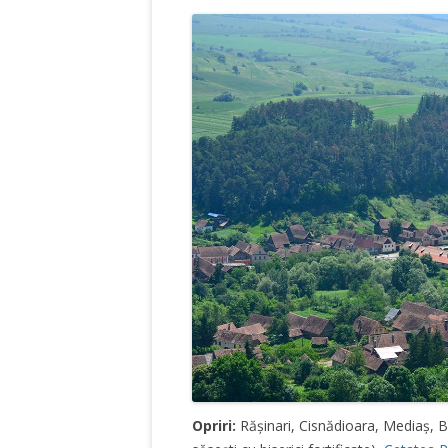
Opriri:
Rășinari, Cisnădioara, Mediaș, B