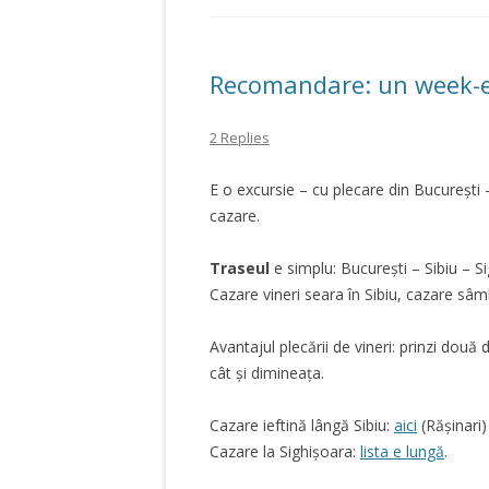
Recomandare: un week-e
2 Replies
E o excursie – cu plecare din București 
cazare.
Traseul
e simplu: București – Sibiu – S
Cazare vineri seara în Sibiu, cazare sâm
Avantajul plecării de vineri: prinzi dou
cât și dimineața.
Cazare ieftină lângă Sibiu:
aici
(Rășinari)
Cazare la Sighișoara:
lista e lungă
.