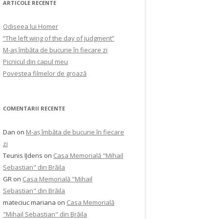
ARTICOLE RECENTE
Odiseea lui Homer
“The left wing of the day of judgment”
M-aș îmbăta de bucurie în fiecare zi
Picnicul din capul meu
Povestea filmelor de groază
COMENTARII RECENTE
Dan
on
M-aș îmbăta de bucurie în fiecare
zi
Teunis IJdens
on
Casa Memorială "Mihail
Sebastian" din Brăila
GR
on
Casa Memorială "Mihail
Sebastian" din Brăila
mateciuc mariana
on
Casa Memorială
"Mihail Sebastian" din Brăila