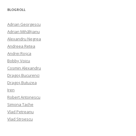
BLOGROLL
Adrian Georgescu
Adrian Mihălțianu
Alexandru Negrea
Andreea Retea
Andrei Roșca
Bobby Voicu
Cosmin Alexandru
Dragoș Bucurenci
Dragoș Butuzea
Iren
Robert Antonescu
Simona Tache
Vlad Petreanu
Vlad Stroescu