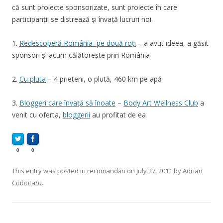
că sunt proiecte sponsorizate, sunt proiecte în care
participanții se distrează și învață lucruri noi.
1.
Redescoperă România pe două roți
– a avut ideea, a găsit
sponsori și acum călătorește prin România
2.
Cu pluta
– 4 prieteni, o plută, 460 km pe apă
3.
Bloggeri care învață să înoate
–
Body Art Wellness Club
a
venit cu oferta,
bloggerii
au profitat de ea
0
0
This entry was posted in
recomandări
on
July 27, 2011
by
Adrian
Ciubotaru
.