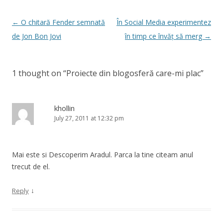
Post
←
O chitară Fender semnată
În Social Media experimentez
navigation
de Jon Bon Jovi
în timp ce învăț să merg
→
1 thought on “
Proiecte din blogosferă care-mi plac
”
khollin
July 27, 2011 at 12:32 pm
Mai este si Descoperim Aradul. Parca la tine citeam anul
trecut de el.
↓
Reply