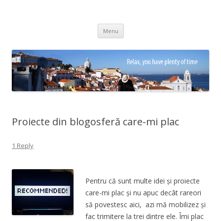
Adrian Ciubotaru
Skip
Menu
to
content
Proiecte din blogosferă care-mi plac
1 Reply
Pentru că sunt multe idei și proiecte
care-mi plac și nu apuc decât rareori
să povestesc aici, azi mă mobilizez și
fac trimitere la trei dintre ele. Îmi plac