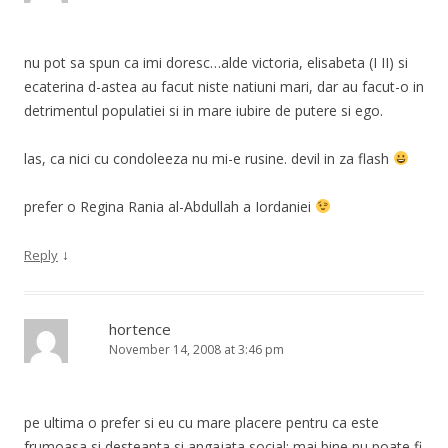
nu pot sa spun ca imi doresc…alde victoria, elisabeta (I II) si
ecaterina d-astea au facut niste natiuni mari, dar au facut-o in
detrimentul populatiei si in mare iubire de putere si ego.
las, ca nici cu condoleeza nu mi-e rusine. devil in za flash
prefer o Regina Rania al-Abdullah a Iordaniei
↓
Reply
hortence
November 14, 2008 at 3:46 pm
pe ultima o prefer si eu cu mare placere pentru ca este
frumoasa si desteapta si angajata social; mai bine nu poate fi