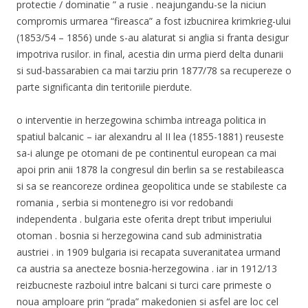
protectie / dominatie ” a rusie . neajungandu-se la niciun
compromis urmarea “fireasca” a fost izbucnirea krimkrieg-ului
(1853/54 – 1856) unde s-au alaturat si anglia si franta desigur
impotriva rusilor. in final, acestia din urma pierd delta dunarii
si sud-bassarabien ca mai tarziu prin 1877/78 sa recupereze o
parte significanta din teritoriile pierdute.
o interventie in herzegowina schimba intreaga politica in
spatiul balcanic – iar alexandru al II lea (1855-1881) reuseste
sa-i alunge pe otomani de pe continentul european ca mai
apoi prin anii 1878 la congresul din berlin sa se restabileasca
si sa se reancoreze ordinea geopolitica unde se stabileste ca
romania , serbia si montenegro isi vor redobandi
independenta . bulgaria este oferita drept tribut imperiului
otoman . bosnia si herzegowina cand sub administratia
austriei . in 1909 bulgaria isi recapata suveranitatea urmand
ca austria sa anecteze bosnia-herzegowina . iar in 1912/13
reizbucneste razboiul intre balcani si turci care primeste o
noua amploare prin “prada” makedonien si asfel are loc cel