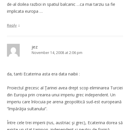
de-al doilea razboi in spatiul balcanic …ca mai tarziu sa fie
implicata europa …
↓
Reply
jez
November 14, 2008 at 2:06 pm
da, tanti Ecaterina asta era data naibii :
Proiectul grecesc al Ţarinei avea drept scop eliminarea Turciei
din Europa prin crearea unui imperiu grec independent. Un
imperiu care înlocuia pe arena geopolitică sud-est europeană
“împărăţia sultanului”.
Între cele trei imperii (rus, austriac şi grec), Ecaterina dorea să
existe un stat tampon, independent şi neutru de formă