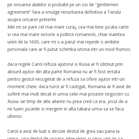
pe onoarea aliatilor si probabil pe un soi de “gentlemen
agreement” fara a smulge renuntarea definitiva a Tarului
asupra oricaror pretentii.
Mie mi se pare cel mai mare curaj, cea mai bine jucata carte
si cea mai mare victorie a politicii romanesti, chiar inaintea
unirii de la 1600, care mi s-a parut mai repede o ambitie
personala care ar fi putut schimba istoria intr-un mod frumos.
daca regele Carol refuza ajutorul si Rusia ar fi obtinut prin
absurd ajutor din alta parte Romania nu ar fi fost iertata
pentru gestul necugetat de a refuza sa ofere ajutor intr-un
moment cheie. daca turcii ar fi castigat, Romania ar fi avut de
suferit mai mult decat in urma celei mai proaste negocieri cu
Rusia. iar timp de alte aliante nu prea cred ca era, jocul de-a
ne luam jucariile si mergem in alta tabara urma sa se faca
ulterior.
Carol a avut de luat o decizie destul de grea sau pana la
urma…una destul de usoara. intre nimic si ceva. unii zic ca