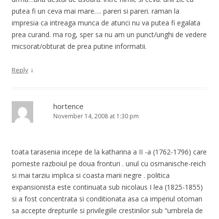
putea fi un ceva mai mare…. pareri si pareri. raman la
impresia ca intreaga munca de atunci nu va putea fi egalata
prea curand. ma rog, sper sa nu am un punct/unghi de vedere
micsorat/obturat de prea putine informatii.
↓
Reply
hortence
November 14, 2008 at 1:30 pm
toata tarasenia incepe de la katharina a II -a (1762-1796) care
porneste razboiul pe doua fronturi . unul cu osmanische-reich
si mai tarziu implica si coasta marii negre . politica
expansionista este continuata sub nicolaus I lea (1825-1855)
si a fost concentrata si conditionata asa ca imperiul otoman
sa accepte drepturile si privilegiile crestinilor sub “umbrela de