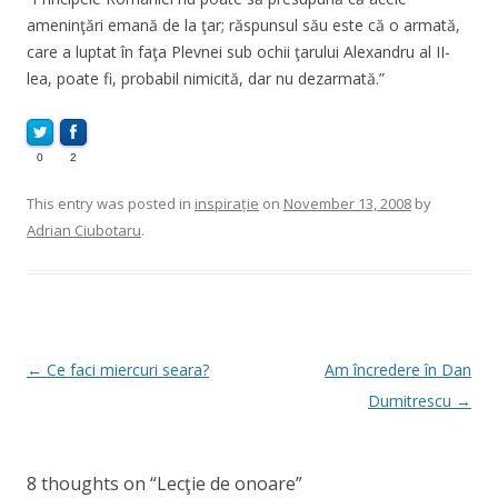
ameninţări emană de la ţar; răspunsul său este că o armată,
care a luptat în faţa Plevnei sub ochii ţarului Alexandru al II-
lea, poate fi, probabil nimicită, dar nu dezarmată.”
0
2
This entry was posted in
inspirație
on
November 13, 2008
by
Adrian Ciubotaru
.
Post
←
Ce faci miercuri seara?
Am încredere în Dan
navigation
Dumitrescu
→
8 thoughts on “
Lecţie de onoare
”