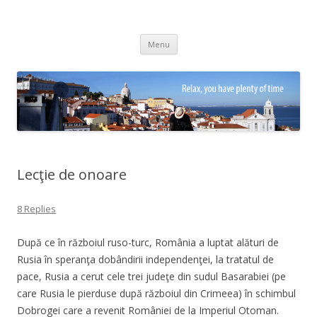
Adrian Ciubotaru
Skip
Menu
to
content
Lecţie de onoare
8 Replies
După ce în războiul ruso-turc, România a luptat alături de
Rusia în speranţa dobândirii independenţei, la tratatul de
pace, Rusia a cerut cele trei judeţe din sudul Basarabiei (pe
care Rusia le pierduse după războiul din Crimeea) în schimbul
Dobrogei care a revenit României de la Imperiul Otoman.