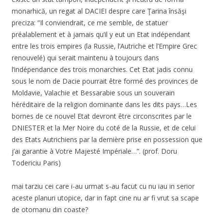
monarhică, un regat al DACIEI despre care Ţarina însăşi
preciza: ”Il conviendrait, ce me semble, de statuer
préalablement et à jamais qu’il y eut un Etat indépendant
entre les trois empires (la Russie, l’Autriche et l’Empire Grec
renouvelé) qui serait maintenu à toujours dans
l’indépendance des trois monarchies. Cet Etat jadis connu
sous le nom de Dacie pourrait être formé des provinces de
Moldavie, Valachie et Bessarabie sous un souverain
héréditaire de la religion dominante dans les dits pays…Les
bornes de ce nouvel Etat devront être circonscrites par le
DNIESTER et la Mer Noire du coté de la Russie, et de celui
des Etats Autrichiens par la dernière prise en possession que
j’ai garantie à Votre Majesté Impériale…”. (prof. Doru
Todericiu Paris)
mai tarziu cei care i-au urmat s-au facut cu nu iau in serior
aceste planuri utopice, dar in fapt cine nu ar fi vrut sa scape
de otomanu din coaste?