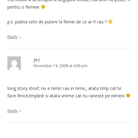
pentru o femeie
p.s. putina sete de putere la femei de ce ar fi rau ?
↓
Reply
jez
November 14, 2008 at 4:06 pm
long story short: nu e nimic rau in nimic, atata timp cat te
face fericit/implinit si atata vreme cat nu raneste pe nimeni
↓
Reply