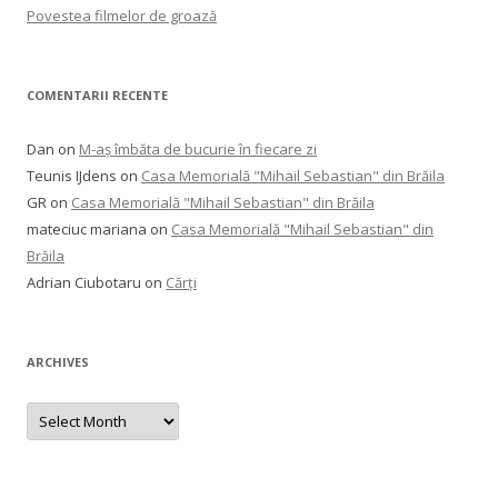
Povestea filmelor de groază
COMENTARII RECENTE
Dan
on
M-aș îmbăta de bucurie în fiecare zi
Teunis IJdens
on
Casa Memorială "Mihail Sebastian" din Brăila
GR
on
Casa Memorială "Mihail Sebastian" din Brăila
mateciuc mariana
on
Casa Memorială "Mihail Sebastian" din
Brăila
Adrian Ciubotaru
on
Cărți
ARCHIVES
Archives