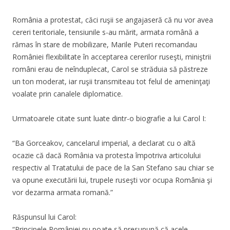
România a protestat, căci ruşii se angajaseră că nu vor avea
cereri teritoriale, tensiunile s-au mărit, armata română a
rămas în stare de mobilizare, Marile Puteri recomandau
României flexibilitate în acceptarea cererilor ruseşti, miniştrii
români erau de neînduplecat, Carol se străduia să păstreze
un ton moderat, iar ruşii transmiteau tot felul de ameninţaţi
voalate prin canalele diplomatice.
Urmatoarele citate sunt luate dintr-o biografie a lui Carol I:
“Ba Gorceakov, cancelarul imperial, a declarat cu o altă
ocazie că dacă România va protesta împotriva articolului
respectiv al Tratatului de pace de la San Stefano sau chiar se
va opune executării lui, trupele ruseşti vor ocupa România şi
vor dezarma armata romană.”
Răspunsul lui Carol:
“Principele României nu poate să presupună că acele