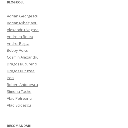
BLOGROLL
Adrian Georgescu
Adrian Mihălțianu
Alexandru Negrea
Andreea Retea
Andrei Roșca
Bobby Voicu
Cosmin Alexandru
Dragoș Bucurenci
Dragoș Butuzea
Iren
Robert Antonescu
Simona Tache
Vlad Petreanu
Vlad Stroescu
RECOMANDĂRI