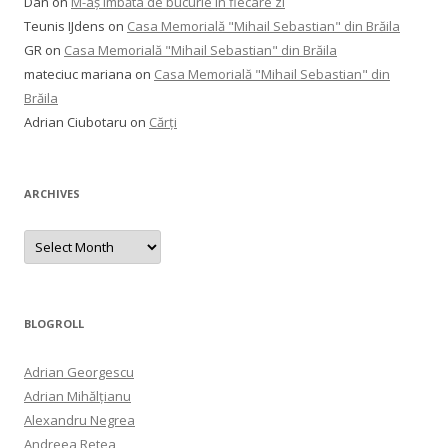
Dan
on
M-aș îmbăta de bucurie în fiecare zi
Teunis IJdens
on
Casa Memorială "Mihail Sebastian" din Brăila
GR
on
Casa Memorială "Mihail Sebastian" din Brăila
mateciuc mariana
on
Casa Memorială "Mihail Sebastian" din
Brăila
Adrian Ciubotaru
on
Cărți
ARCHIVES
Archives
BLOGROLL
Adrian Georgescu
Adrian Mihălțianu
Alexandru Negrea
Andreea Retea