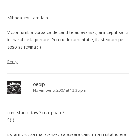
Mihnea, multam fain
Victor, umbla vorba ca de cand te-au avansat, ai inceput sa-iti
iei nasul de la purtare. Pentru documentatie, il asteptam pe
zoso sa revina :))
↓
Reply
oedip
November 8, 2007 at 12:38 pm
cum stai cu ţava? mai poate?
:))))
ps. am vrut sa ma isterizez ca aseara cand m-am uitat io era