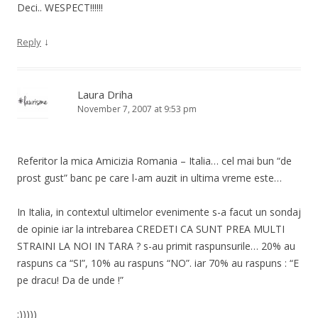
Deci.. WESPECT!!!!!!
↓
Reply
Laura Driha
November 7, 2007 at 9:53 pm
Referitor la mica Amicizia Romania – Italia… cel mai bun “de
prost gust” banc pe care l-am auzit in ultima vreme este…
In Italia, in contextul ultimelor evenimente s-a facut un sondaj
de opinie iar la intrebarea CREDETI CA SUNT PREA MULTI
STRAINI LA NOI IN TARA ? s-au primit raspunsurile… 20% au
raspuns ca “SI”, 10% au raspuns “NO”. iar 70% au raspuns : “E
pe dracu! Da de unde !”
:)))))