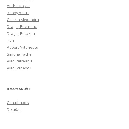
Andrei Roșca
Bobby Voicu
Cosmin Alexandru
Dragoș Bucurenci
Dragoș Butuzea
Iren
Robert Antonescu
Simona Tache
Vlad Petreanu
Vlad Stroescu
RECOMANDĂRI
Contributors
Dela0.ro