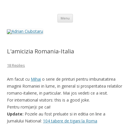
Adrian Ciubotaru
Skip
Menu
to
content
L'amicizia Romania-Italia
18 Replies
Am facut cu
Mihai
o serie de printuri pentru imbunatatirea
imaginii Romaniei in lume, in general si prosperitatea relatiilor
romano-italiene, in particular. Mai jos vedeti ce a iesit.
For international visitors: this is a good joke.
Pentru rom(an)i: pe cai!
Update:
Pozele au fost preluate si in editia on line a
Jurnalului National:
104 tabere de tigani la Roma