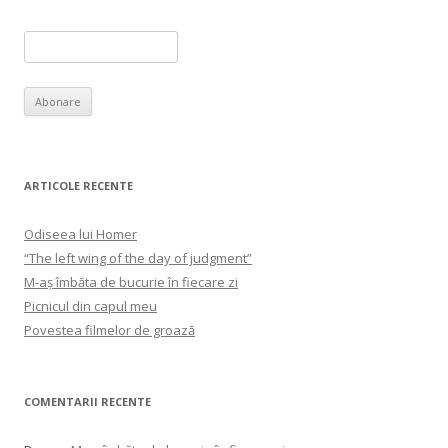
ARTICOLE RECENTE
Odiseea lui Homer
“The left wing of the day of judgment”
M-aș îmbăta de bucurie în fiecare zi
Picnicul din capul meu
Povestea filmelor de groază
COMENTARII RECENTE