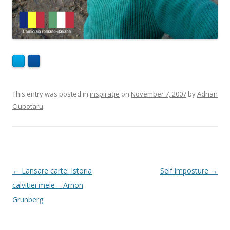
This entry was posted in
inspirație
on
November 7, 2007
by
Adrian
Ciubotaru
.
Post
←
Lansare carte: Istoria
Self imposture
→
navigation
calvitiei mele – Arnon
Grunberg