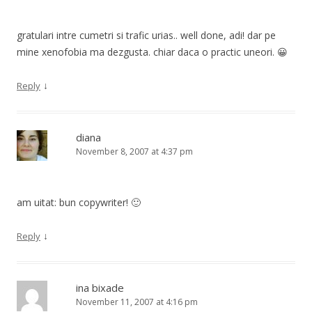
gratulari intre cumetri si trafic urias.. well done, adi! dar pe
mine xenofobia ma dezgusta. chiar daca o practic uneori. 😀
↓
Reply
diana
November 8, 2007 at 4:37 pm
am uitat: bun copywriter! 🙂
↓
Reply
ina bixade
November 11, 2007 at 4:16 pm