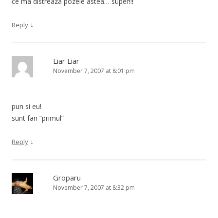
ce ma distreaza pozele astea… super!!!
↓
Reply
Liar Liar
November 7, 2007 at 8:01 pm
pun si eu!
sunt fan “primul”
↓
Reply
Groparu
November 7, 2007 at 8:32 pm