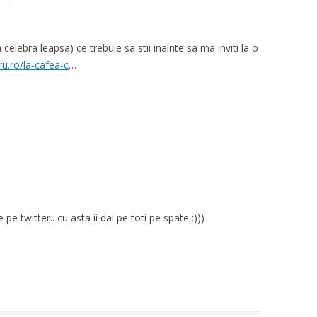
elebra leapsa) ce trebuie sa stii inainte sa ma inviti la o
u.ro/la-cafea-c
…
 pe twitter.. cu asta ii dai pe toti pe spate :)))