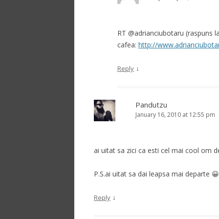
RT @adrianciubotaru (raspuns la c
cafea:
http://www.adrianciubotar
↓
Reply
Pandutzu
January 16, 2010 at 12:55 pm
ai uitat sa zici ca esti cel mai cool om de
P.S.ai uitat sa dai leapsa mai departe 😀
↓
Reply