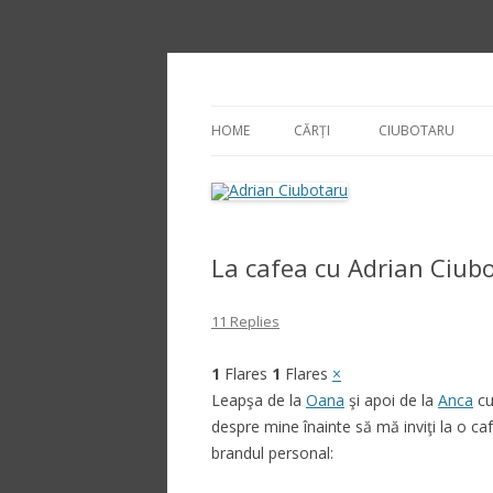
Adrian Ciubotaru
HOME
CĂRȚI
CIUBOTARU
La cafea cu Adrian Ciub
11 Replies
1
Flares
1
Flares
×
Leapşa de la
Oana
şi apoi de la
Anca
cu 
despre mine înainte să mă inviţi la o caf
brandul personal: