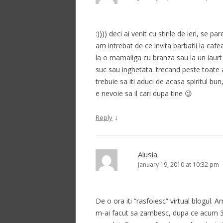
:)))) deci ai venit cu stirile de ieri, se
am intrebat de ce invita barbatii la caf
la o mamaliga cu branza sau la un iaurt 
suc sau inghetata. trecand peste toate as
trebuie sa iti aduci de acasa spiritul bun
e nevoie sa il cari dupa tine 😉
↓
Reply
Alusia
January 19, 2010 at 10:32 pm
De o ora iti “rasfoiesc” virtual blogul. 
m-ai facut sa zambesc, dupa ce acum 3