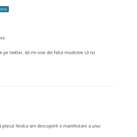
uthor
ies
 pe twitter, dă-mi voie din falsă modestie să nu
-a placut fiindca am descoperit o manifestare a unui