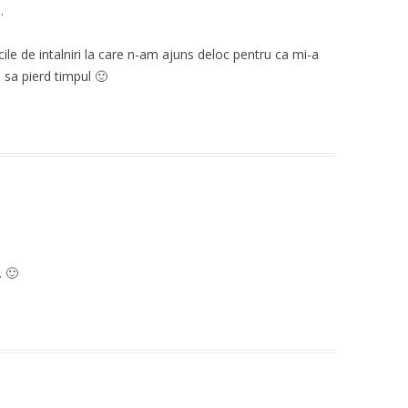
.
ecile de intalniri la care n-am ajuns deloc pentru ca mi-a
s sa pierd timpul 🙂
 🙂