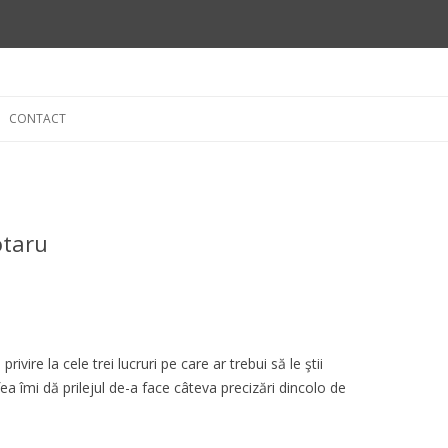
Skip
to
CONTACT
content
otaru
privire la cele trei lucruri pe care ar trebui să le ştii
ea îmi dă prilejul de-a face câteva precizări dincolo de