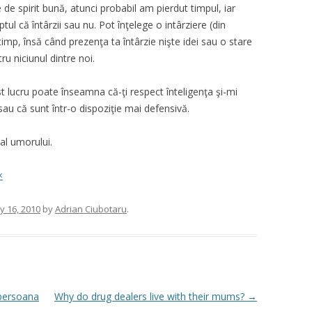
 de spirit bună, atunci probabil am pierdut timpul, iar
ul că întârzii sau nu. Pot înţelege o intârziere (din
timp, însă când prezenţa ta întârzie nişte idei sau o stare
ru niciunul dintre noi.
st lucru poate înseamna că-ţi respect înteligenţa şi-mi
sau că sunt într-o dispoziţie mai defensivă.
al umorului.
×
y 16, 2010
by
Adrian Ciubotaru
.
 persoana
Why do drug dealers live with their mums?
→