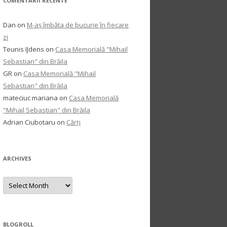
COMENTARII RECENTE
Dan
on
M-aș îmbăta de bucurie în fiecare
zi
Teunis IJdens
on
Casa Memorială "Mihail
Sebastian" din Brăila
GR
on
Casa Memorială "Mihail
Sebastian" din Brăila
mateciuc mariana
on
Casa Memorială
"Mihail Sebastian" din Brăila
Adrian Ciubotaru
on
Cărți
ARCHIVES
Archives
BLOGROLL