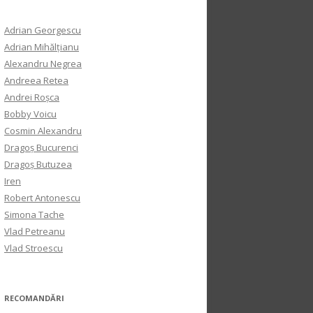
Adrian Georgescu
Adrian Mihălțianu
Alexandru Negrea
Andreea Retea
Andrei Roșca
Bobby Voicu
Cosmin Alexandru
Dragoș Bucurenci
Dragoș Butuzea
Iren
Robert Antonescu
Simona Tache
Vlad Petreanu
Vlad Stroescu
RECOMANDĂRI