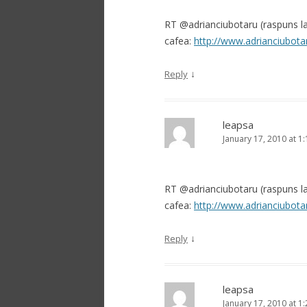
RT @adrianciubotaru (raspuns la c
cafea:
http://www.adrianciubotar
↓
Reply
leapsa
January 17, 2010 at 1
RT @adrianciubotaru (raspuns la c
cafea:
http://www.adrianciubotar
↓
Reply
leapsa
January 17, 2010 at 1