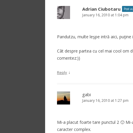
Adrian Ciubotaru
Post a
January 16, 2010 at 1:04 pm
Pandutzu, multe leşpe intră aici, puţine 
Cât despre partea cu cel mai cool om de
comentez:))
↓
Reply
gabi
January 16, 2010 at 1:27 pm
Mi-a placut foarte tare punctul 2 🙂 Mi
caracter complex.