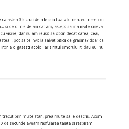
 pare ca astea 3 lucruri deja le stia toata lumea. eu mereu m-
ea… si de o mie de ani cat am, astept sa ma invite cineva
cu visine, dar nu am reusit sa obtin decat cafea, ceai,
tea… pot sa te invit la salvat piticii de gradina? doar ca
, ironia o gasesti acolo, iar simtul umorului iti dau eu, nu
Am trecut prin multe stari, prea multe sa le descriu. Acum
0 de secunde aveam rasfularea taiata si respiram