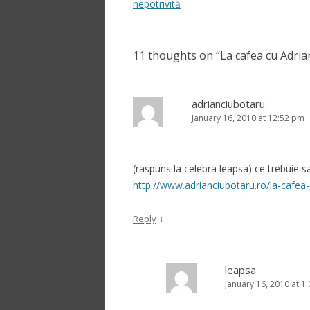
navigation
nepotrivită
11 thoughts on “
La cafea cu Adri
adrianciubotaru
January 16, 2010 at 12:52 pm
(raspuns la celebra leapsa) ce trebuie sa 
http://www.adrianciubotaru.ro/la-cafea-
↓
Reply
leapsa
January 16, 2010 at 1