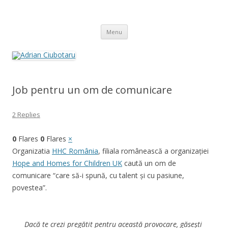
Adrian Ciubotaru
Skip
Menu
to
content
Job pentru un om de comunicare
2 Replies
0
Flares
0
Flares
×
Organizatia
HHC România
, filiala românească a organizației
Hope and Homes for Children UK
caută un om de
comunicare “care să-i spună, cu talent și cu pasiune,
povestea”.
Dacă te crezi pregătit pentru această provocare, găsești