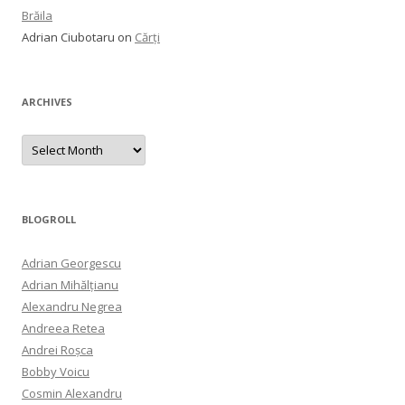
Brăila
Adrian Ciubotaru
on
Cărți
ARCHIVES
Archives
BLOGROLL
Adrian Georgescu
Adrian Mihălțianu
Alexandru Negrea
Andreea Retea
Andrei Roșca
Bobby Voicu
Cosmin Alexandru