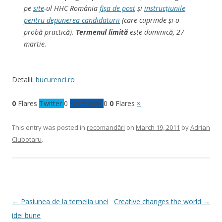
pe
site
-ul HHC România
fișa de post
și
instrucțiunile
pentru depunerea candidaturii
(care cuprinde și o
probă practică).
Termenul limită
este duminică, 27
martie.
Detalii:
bucurenci.ro
0
Flares
Twitter
0
Facebook
0
0
Flares
×
This entry was posted in
recomandări
on
March 19, 2011
by
Adrian
Ciubotaru
.
Post
←
Pasiunea de la temelia unei
Creative changes the world
→
navigation
idei bune