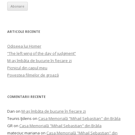
ARTICOLE RECENTE
Odiseea lui Homer
“The left wing of the day of judgment”
M-aș îmbăta de bucurie în fiecare zi
Picnicul din capul meu
Povestea filmelor de groază
COMENTARII RECENTE
Dan
on
M-aș îmbăta de bucurie în fiecare zi
Teunis IJdens
on
Casa Memorială "Mihail Sebastian" din Brăila
GR
on
Casa Memorială "Mihail Sebastian" din Brăila
mateciuc mariana
on
Casa Memorială "Mihail Sebastian" din