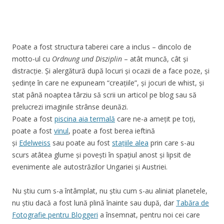
Poate a fost structura taberei care a inclus – dincolo de
motto-ul cu
Ordnung und Disziplin
– atât muncă, cât și
distracție. Și alergătură după locuri și ocazii de a face poze, și
ședințe în care ne expuneam “creațiile”, și jocuri de whist, și
stat până noaptea târziu să scrii un articol pe blog sau să
prelucrezi imaginile strânse deunăzi.
Poate a fost
piscina aia termală
care ne-a amețit pe toți,
poate a fost
vinul
, poate a fost berea ieftină
și
Edelweiss
sau poate au fost
stațiile alea
prin care s-au
scurs atâtea glume și povești în spațiul anost și lipsit de
evenimente ale autostrăzilor Ungariei și Austriei.
Nu știu cum s-a întâmplat, nu știu cum s-au aliniat planetele,
nu știu dacă a fost lună plină înainte sau după, dar
Tabăra de
Fotografie pentru Bloggeri
a însemnat, pentru noi cei care