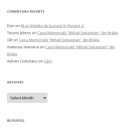
COMENTARII RECENTE
Dan
on
M-aș îmbăta de bucurie în fiecare zi
Teunis IJdens
on
Casa Memorială "Mihail Sebastian" din Brăila
GR
on
Casa Memorială "Mihail Sebastian" din Brăila
mateciuc mariana
on
Casa Memorială "Mihail Sebastian" din
Brăila
Adrian Ciubotaru
on
Cărți
ARCHIVES
Archives
BLOGROLL