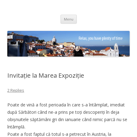
Adrian Ciubotaru
Skip
Menu
to
content
Invitație la Marea Expoziție
2 Replies
Poate de vină a fost perioada în care s-a întâmplat, imediat
după Sărbători când ne-a prins pe toți descoperiți în deja
obișnuitele săptămâni gri din ianuarie când nimic parcă nu se
întâmplă.
Poate a fost faptul că totul s-a petrecut în Austria, la