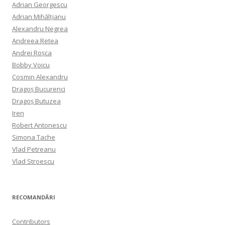
Adrian Georgescu
Adrian Mihălțianu
Alexandru Negrea
Andreea Retea
Andrei Roșca
Bobby Voicu
Cosmin Alexandru
Dragoș Bucurenci
Dragoș Butuzea
Iren
Robert Antonescu
Simona Tache
Vlad Petreanu
Vlad Stroescu
RECOMANDĂRI
Contributors