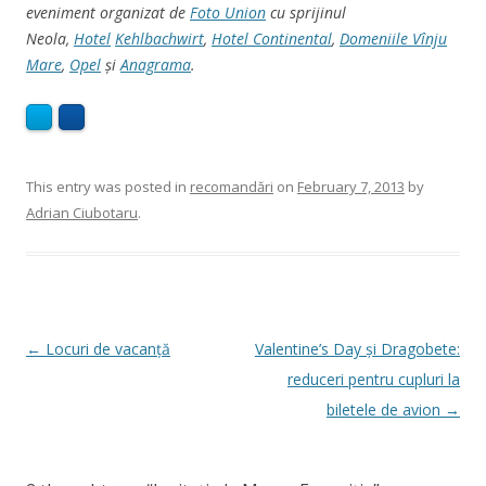
eveniment organizat de
Foto Union
cu sprijinul
Neola,
Hotel
Kehlbachwirt
,
Hotel Continental
,
Domeniile Vînju
Mare
,
Opel
și
Anagrama
.
This entry was posted in
recomandări
on
February 7, 2013
by
Adrian Ciubotaru
.
Post
←
Locuri de vacanță
Valentine’s Day și Dragobete:
navigation
reduceri pentru cupluri la
biletele de avion
→