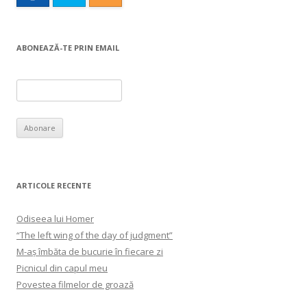
ABONEAZĂ-TE PRIN EMAIL
ARTICOLE RECENTE
Odiseea lui Homer
“The left wing of the day of judgment”
M-aș îmbăta de bucurie în fiecare zi
Picnicul din capul meu
Povestea filmelor de groază