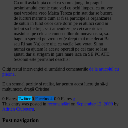
Ca unii astia lupta cu ei ca sa nu ajunga in pragul
pesimismului cronic care vad cu ochi limpezi ca nu vor
gasi vreodata vreo Maica Tereza prin stat dar se bucura
de lucruri marunte cum ar fi sa participe la organizarea
de suturi in fund celor care dorm pe ei atunci cand ar
trebui sa fie treji, sa-i amendeze pe cei care ridica
masini ca pe cele ale cunoscutilor dumneavoastra, sa-l
bage in sperieti pe vreun w (e drept mai mic decat Ba
sau Ri sau Na) care uita ca vacile l-au votat. Si nu
numai ca ajutam la aceste operatii pe cei care se lasa
ajutati dar si strigam in gura mare iaca ca SE POATE!
Sezonul este permanet deschis!
Citiţi restul intervenţiei ei urmărind comentariile
de la articolul cu
pricina
.
E un semnal pozitiv şi realist, iar pentru acest lucru ţin să-ţi
mulţumesc, dragă Cristina!
0
Flares
Twitter
0
Facebook
0
0
Flares
×
This entry was posted in
recomandări
on
September 12, 2009
by
Adrian Ciubotaru
.
Post navigation