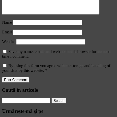
Name
Email
Website
Save my name, email, and website in this browser for the next
time I comment.
By using this form you agree with the storage and handling of
your data by this website.
*
Caută în articole
Search
for:
Urmăreşte-mă şi pe