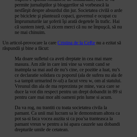
permite jurnaliştilor şi bloggerilor să vorbească la
nesfârşit despre absurdul din jur. Societatea civilă o arde
pe biciclete şi plantează copaci, guvernul e ocupat cu
împrumuturile iar şoferii îşi arată degetele în trafic. Hai
că suntem isteţi, să zicem merci că nu ne împuşcă, să nu
ne mai chinuim.
Un articol-provocare la care
Cristina de la CeRe
nu a ezitat să
răspundă şi bine a făcut:
Ma doare sufletul ca aveti dreptate in cea mai mare
masura. Am zile in care imi vine sa vomit cand se
inatmpla sa mai aud de nu’s cine, ce pozitie a luat, nu’s
ce declaratie solidara cu poporul (ala de sufera nu ala de
s-a tampit urmarind tv-ul) a facut vreu w, om al statului.
Vreunul din ala de ma reprezinta pe mine, vaca care se
duce la vot din respect pentru un drept dobandit in 89 si
pentru care mai mor alti oameni prin lume si acum.
Da va rog, nu trantiti cu toata societatea civila la
pamant. Ca unii mai lucram sa le demonstram altora ca
pot sa-si faca vocea auzita si ca poa’sa tranteasca la
pamant vreun w pentru a isi apara cauzele sau dobandi
drepturile umile de cetatean.