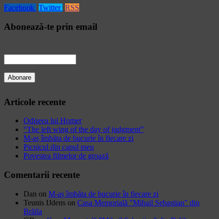
Facebook
Twitter
RSS
Abonează-te prin email
Articole recente
Odiseea lui Homer
“The left wing of the day of judgment”
M-aș îmbăta de bucurie în fiecare zi
Picnicul din capul meu
Povestea filmelor de groază
Comentarii recente
Dan
on
M-aș îmbăta de bucurie în fiecare zi
Teunis IJdens
on
Casa Memorială "Mihail Sebastian" din
Brăila