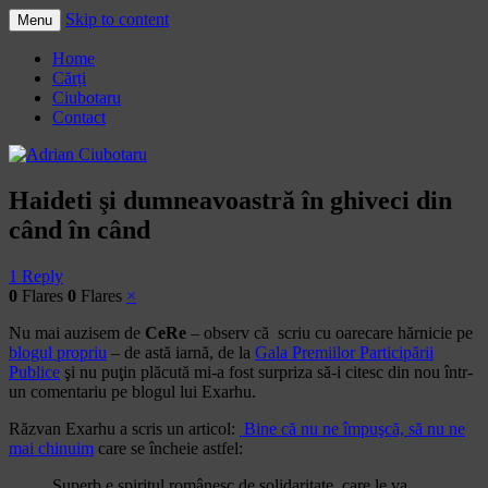
Skip to content
Menu
Adrian Ciubotaru
Home
Cărți
Ciubotaru
Contact
Haideti şi dumneavoastră în ghiveci din
când în când
1 Reply
0
Flares
0
Flares
×
Nu mai auzisem de
CeRe
– observ că scriu cu oarecare hărnicie pe
blogul propriu
– de astă iarnă, de la
Gala Premiilor Participării
Publice
şi nu puţin plăcută mi-a fost surpriza să-i citesc din nou într-
un comentariu pe blogul lui Exarhu.
Răzvan Exarhu a scris un articol:
Bine că nu ne împuşcă, să nu ne
mai chinuim
care se încheie astfel:
Superb e spiritul românesc de solidaritate, care le va