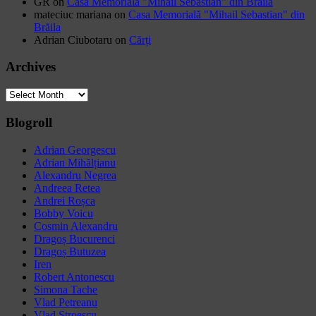
GR
on
Casa Memorială "Mihail Sebastian" din Brăila
mateciuc mariana
on
Casa Memorială "Mihail Sebastian" din
Brăila
Adrian Ciubotaru
on
Cărți
Archives
Archives
Blogroll
Adrian Georgescu
Adrian Mihălțianu
Alexandru Negrea
Andreea Retea
Andrei Roșca
Bobby Voicu
Cosmin Alexandru
Dragoș Bucurenci
Dragoș Butuzea
Iren
Robert Antonescu
Simona Tache
Vlad Petreanu
Vlad Stroescu