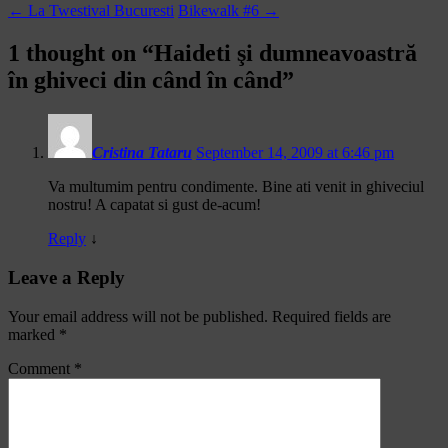
←
La Twestival Bucuresti
Bikewalk #6
→
1 thought on “
Haideti şi dumneavoastră
în ghiveci din când în când
”
Cristina Tataru
September 14, 2009 at 6:46 pm
Va multumim pentru condimente. Bine ati venit in ghiveciul
nostru! A capatat si gust de-acum!
Reply
↓
Leave a Reply
Your email address will not be published.
Required fields are
marked
*
Comment
*