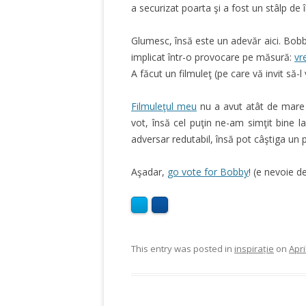
a securizat poarta şi a fost un stâlp de 
Glumesc, însă este un adevăr aici. Bobb
implicat într-o provocare pe măsură:
vr
A făcut un filmuleţ (pe care vă invit să-l
Filmuleţul meu
nu a avut atât de mare 
vot, însă cel puţin ne-am simţit bine la
adversar redutabil, însă pot câştiga un
Aşadar,
go vote for Bobby
! (e nevoie 
This entry was posted in
inspirație
on
Apri