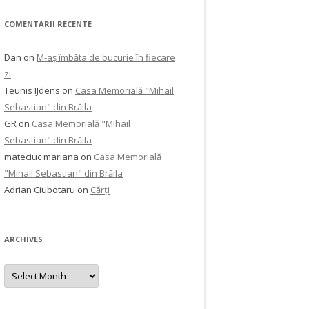
COMENTARII RECENTE
Dan
on
M-aș îmbăta de bucurie în fiecare
zi
Teunis IJdens
on
Casa Memorială "Mihail
Sebastian" din Brăila
GR
on
Casa Memorială "Mihail
Sebastian" din Brăila
mateciuc mariana
on
Casa Memorială
"Mihail Sebastian" din Brăila
Adrian Ciubotaru
on
Cărți
ARCHIVES
Archives