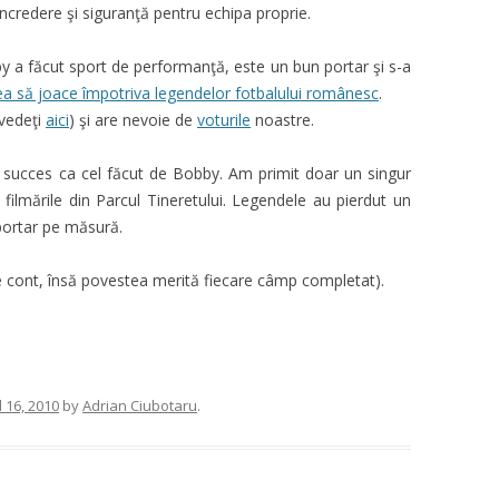
încredere şi siguranţă pentru echipa proprie.
y a făcut sport de performanţă, este un bun portar şi s-a
ea să joace împotriva legendelor fotbalului românesc
.
 vedeţi
aici
) şi are nevoie de
voturile
noastre.
succes ca cel făcut de Bobby. Am primit doar un singur
 filmările din Parcul Tineretului. Legendele au pierdut un
 portar pe măsură.
de cont, însă povestea merită fiecare câmp completat).
l 16, 2010
by
Adrian Ciubotaru
.