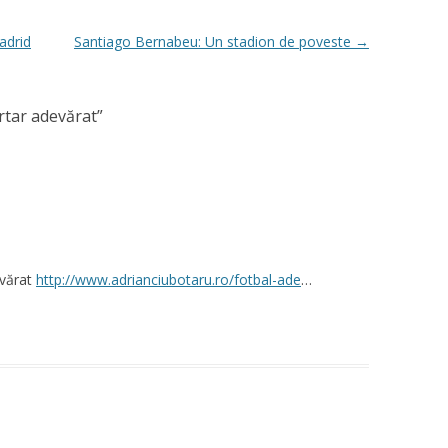
adrid
Santiago Bernabeu: Un stadion de poveste
→
rtar adevărat
”
evărat
http://www.adrianciubotaru.ro/fotbal-ade
…