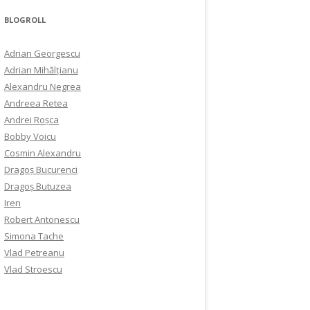
BLOGROLL
Adrian Georgescu
Adrian Mihălțianu
Alexandru Negrea
Andreea Retea
Andrei Roșca
Bobby Voicu
Cosmin Alexandru
Dragoș Bucurenci
Dragoș Butuzea
Iren
Robert Antonescu
Simona Tache
Vlad Petreanu
Vlad Stroescu