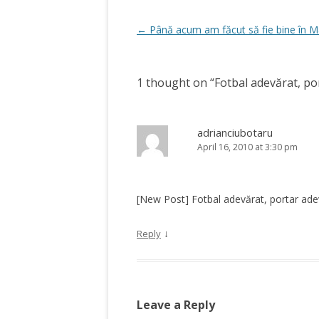
Post
←
Până acum am făcut să fie bine în M
navigation
1 thought on “
Fotbal adevărat, po
adrianciubotaru
April 16, 2010 at 3:30 pm
[New Post] Fotbal adevărat, portar ad
↓
Reply
Leave a Reply