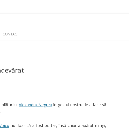
Skip
to
CONTACT
content
adevărat
 alătur lui
Alexandru Negrea
în gestul nostru de a face să
.
Voicu
nu doar că a fost portar, însă chiar a apărat mingi,