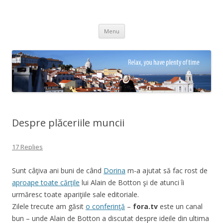
Adrian Ciubotaru
Skip
Menu
to
content
Despre plăceriile muncii
17 Replies
Sunt câţiva ani buni de când
Dorina
m-a ajutat să fac rost de
aproape toate cărţile
lui Alain de Botton şi de atunci îi
urmăresc toate apariţiile sale editoriale.
Zilele trecute am găsit
o conferinţă
–
fora.tv
este un canal
bun – unde Alain de Botton a discutat despre ideile din ultima