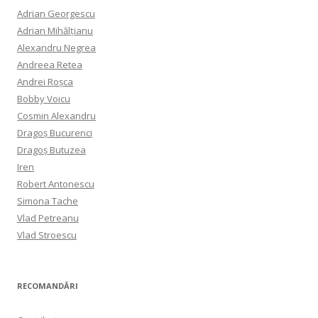
Adrian Georgescu
Adrian Mihălțianu
Alexandru Negrea
Andreea Retea
Andrei Roșca
Bobby Voicu
Cosmin Alexandru
Dragoș Bucurenci
Dragoș Butuzea
Iren
Robert Antonescu
Simona Tache
Vlad Petreanu
Vlad Stroescu
RECOMANDĂRI