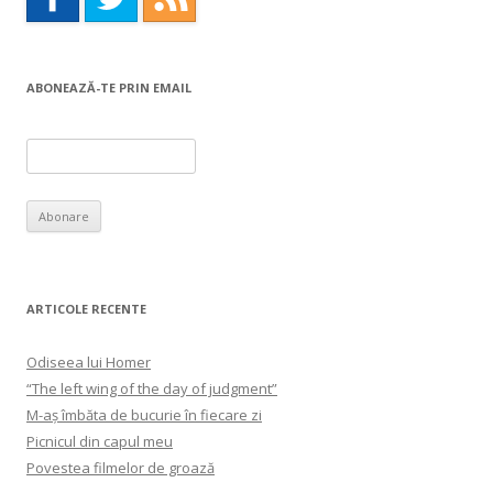
ABONEAZĂ-TE PRIN EMAIL
ARTICOLE RECENTE
Odiseea lui Homer
“The left wing of the day of judgment”
M-aș îmbăta de bucurie în fiecare zi
Picnicul din capul meu
Povestea filmelor de groază