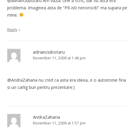
@adrianciubotaru Am vazut cine a scris, dar nu asta era
problema. Imaginea asta de “PR-isti nenorociti” ma supara pe
mine.
↓
Reply
adrianciubotaru
November 11, 2009 at 1:46 pm
@AndraZaharia nu cred ca asta era ideea, e o autoironie fina
si un carlig bun pentru prezentare:)
AndraZaharia
November 11, 2009 at 1:57 pm