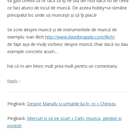
va găsi cineva să te facă să îţi fie silă din nou dacă nu de ceea
ce faci atunci de locul de muncă. De aceea hobby+ul rămâne
principalul loc unde să munceşti şi să îţi placă!
Se scrie despre muncă şi de instrumentele de muncă de
exemplu: Ivan Illich
http://www.davidtinapple.com/illich/
de fapt aşa de mulţi vorbesc despre muncă chiar dacă nu dau
exemple concrete acum…
hai că m-am întins mult prea mult pentru un comentariu
↓
Reply
Pingback:
Despre Manafu şi urmările lui în .ro « Chinezu
Pingback:
Miercuri si joi pe scurt « Carti, muzica, ganduri si
povesti