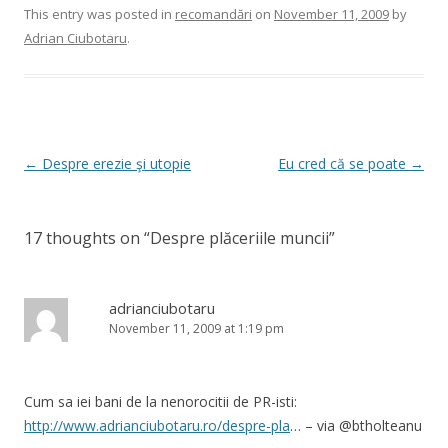
This entry was posted in
recomandări
on
November 11, 2009
by
Adrian Ciubotaru
.
Post
←
Despre erezie şi utopie
Eu cred că se poate
→
navigation
17 thoughts on “
Despre plăceriile muncii
”
adrianciubotaru
November 11, 2009 at 1:19 pm
Cum sa iei bani de la nenorocitii de PR-isti:
http://www.adrianciubotaru.ro/despre-pla
… – via @btholteanu