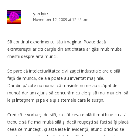
yiedyie
November 12, 2009 at 12:45 pm
Să continui experimentul tău imaginar. Poate dacă
extratereştri ar citi cărţile din antichitate ar găsi mult multe
chestii despre arta muncii.
Se pare că intelectualitatea civilizaţiei industriale are o silă
faţă de muncă, de aia poate au inventat maşinile.
Dar din păcate nu numai că maşinile nu ne-au scăpat de
muncă dar am ajuns să concurăm cu ele şi să mai muncim să
le şi înteţinem şi pe ele şi sistemele care le susţin.
Cred că e vorba şi de silă, cu cât ceva e plătit mai bine cu atât
trebuie să fie mai multă silă şi dacă reuşeşti să faci să îţi placă
ceea ce munceşti, şi asta iese în evidenţă, atunci oricând se