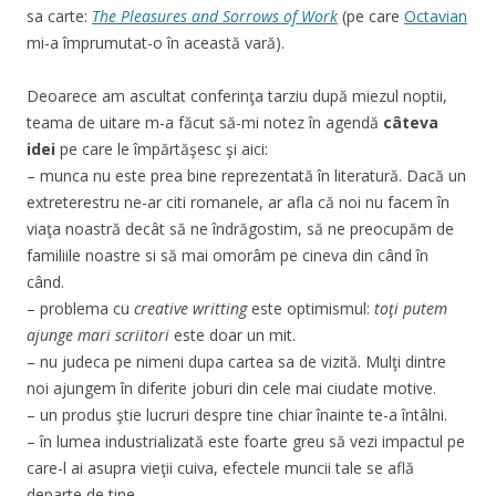
sa carte:
The Pleasures and Sorrows of Work
(pe care
Octavian
mi-a împrumutat-o în această vară).
Deoarece am ascultat conferinţa tarziu după miezul noptii,
teama de uitare m-a făcut să-mi notez în agendă
câteva
idei
pe care le împărtăşesc şi aici:
– munca nu este prea bine reprezentată în literatură. Dacă un
extreterestru ne-ar citi romanele, ar afla că noi nu facem în
viaţa noastră decât să ne îndrăgostim, să ne preocupăm de
familiile noastre si să mai omorâm pe cineva din când în
când.
– problema cu
creative writting
este optimismul:
toţi putem
ajunge mari scriitori
este doar un mit.
– nu judeca pe nimeni dupa cartea sa de vizită. Mulţi dintre
noi ajungem în diferite joburi din cele mai ciudate motive.
– un produs ştie lucruri despre tine chiar înainte te-a întâlni.
– în lumea industrializată este foarte greu să vezi impactul pe
care-l ai asupra vieţii cuiva, efectele muncii tale se află
departe de tine.