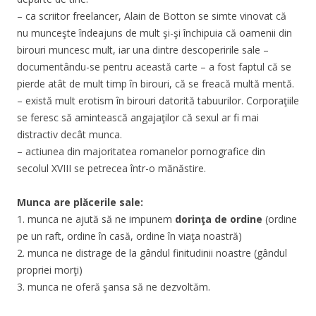
– ca scriitor freelancer, Alain de Botton se simte vinovat că
nu munceşte îndeajuns de mult şi-şi închipuia că oamenii din
birouri muncesc mult, iar una dintre descoperirile sale –
documentându-se pentru această carte – a fost faptul că se
pierde atât de mult timp în birouri, că se freacă multă mentă.
– există mult erotism în birouri datorită tabuurilor. Corporaţiile
se feresc să amintească angajaţilor că sexul ar fi mai
distractiv decât munca.
– actiunea din majoritatea romanelor pornografice din
secolul XVIII se petrecea într-o mănăstire.
Munca are plăcerile sale:
1. munca ne ajută să ne impunem
dorinţa de ordine
(ordine
pe un raft, ordine în casă, ordine în viaţa noastră)
2. munca ne distrage de la gândul finitudinii noastre (gândul
propriei morţi)
3. munca ne oferă şansa să ne dezvoltăm.