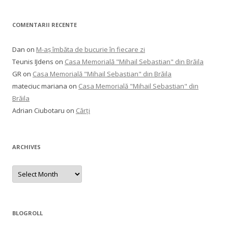
COMENTARII RECENTE
Dan
on
M-aș îmbăta de bucurie în fiecare zi
Teunis IJdens
on
Casa Memorială "Mihail Sebastian" din Brăila
GR
on
Casa Memorială "Mihail Sebastian" din Brăila
mateciuc mariana
on
Casa Memorială "Mihail Sebastian" din
Brăila
Adrian Ciubotaru
on
Cărți
ARCHIVES
Archives
BLOGROLL