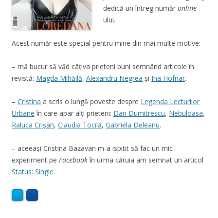
dedică un întreg număr
online
-
ului.
Acest număr este special pentru mine din mai multe motive:
– mă bucur să văd câțiva prieteni buni semnând articole în
revistă:
Magda Mihăilă
,
Alexandru Negrea
și
Ina Hofnar
.
–
Cristina
a scris o lungă poveste despre
Legenda Lecturilor
Urbane
în care apar alți prieteni:
Dan Dumitrescu
,
Nebuloasa
,
Raluca Crișan
,
Claudia Tocilă
,
Gabriela Deleanu
.
– aceeași Cristina Bazavan m-a ispitit să fac un mic
experiment pe
Facebook
în urma căruia am semnat un articol
Status: Single
.