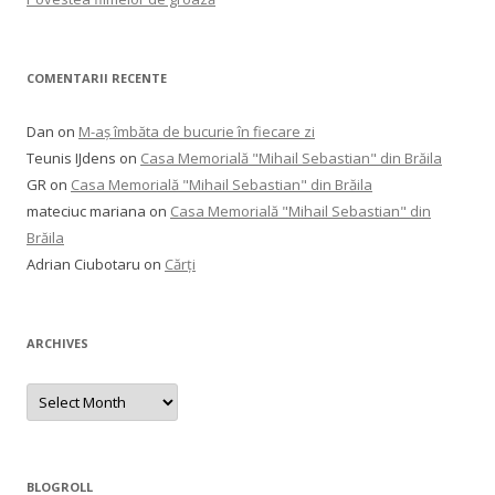
COMENTARII RECENTE
Dan
on
M-aș îmbăta de bucurie în fiecare zi
Teunis IJdens
on
Casa Memorială "Mihail Sebastian" din Brăila
GR
on
Casa Memorială "Mihail Sebastian" din Brăila
mateciuc mariana
on
Casa Memorială "Mihail Sebastian" din
Brăila
Adrian Ciubotaru
on
Cărți
ARCHIVES
Archives
BLOGROLL