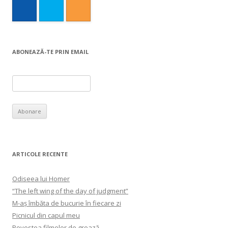
ABONEAZĂ-TE PRIN EMAIL
ARTICOLE RECENTE
Odiseea lui Homer
“The left wing of the day of judgment”
M-aș îmbăta de bucurie în fiecare zi
Picnicul din capul meu
Povestea filmelor de groază