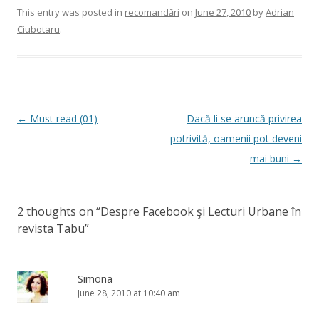
This entry was posted in
recomandări
on
June 27, 2010
by
Adrian
Ciubotaru
.
Post
←
Must read (01)
Dacă li se aruncă privirea
navigation
potrivită, oamenii pot deveni
mai buni
→
2 thoughts on “
Despre Facebook şi Lecturi Urbane în
revista Tabu
”
Simona
June 28, 2010 at 10:40 am