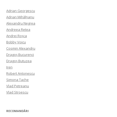
Adrian Georgescu
Adrian Mihălțianu
Alexandru Negrea
Andreea Retea
Andrei Roșca
Bobby Voicu
Cosmin Alexandru
Dragoș Bucurenci
Dragoș Butuzea
Iren
Robert Antonescu
Simona Tache
Vlad Petreanu
Vlad Stroescu
RECOMANDĂRI