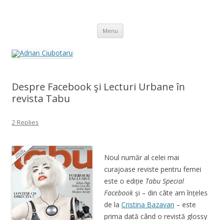
Adrian Ciubotaru
Skip
Menu
to
content
Despre Facebook şi Lecturi Urbane în
revista Tabu
2 Replies
Noul număr al celei mai
curajoase reviste pentru femei
este o ediție
Tabu Special
Facebook
și – din câte am înțeles
de la
Cristina Bazavan
– este
prima dată când o revistă glossy