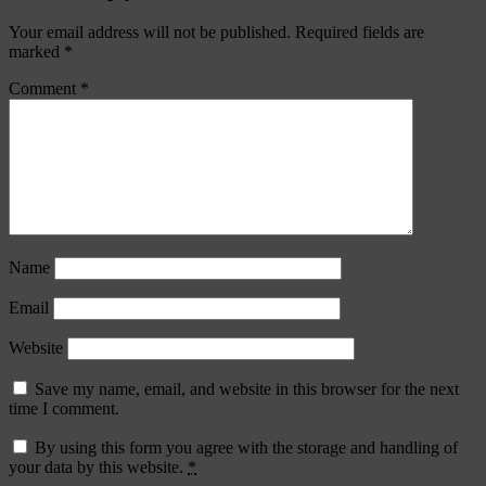
Your email address will not be published.
Required fields are
marked
*
Comment
*
Name
Email
Website
Save my name, email, and website in this browser for the next
time I comment.
By using this form you agree with the storage and handling of
your data by this website.
*