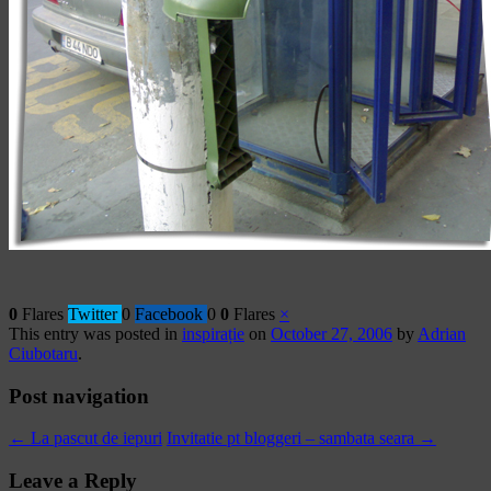
0
Flares
Twitter
0
Facebook
0
0
Flares
×
This entry was posted in
inspirație
on
October 27, 2006
by
Adrian
Ciubotaru
.
Post navigation
←
La pascut de iepuri
Invitatie pt bloggeri – sambata seara
→
Leave a Reply