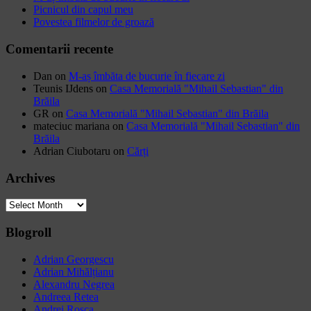
Picnicul din capul meu
Povestea filmelor de groază
Comentarii recente
Dan
on
M-aș îmbăta de bucurie în fiecare zi
Teunis IJdens
on
Casa Memorială "Mihail Sebastian" din
Brăila
GR
on
Casa Memorială "Mihail Sebastian" din Brăila
mateciuc mariana
on
Casa Memorială "Mihail Sebastian" din
Brăila
Adrian Ciubotaru
on
Cărți
Archives
Archives
Blogroll
Adrian Georgescu
Adrian Mihălțianu
Alexandru Negrea
Andreea Retea
Andrei Roșca