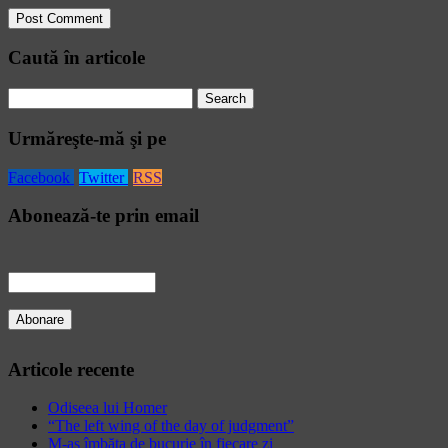
Caută în articole
Search
for:
Urmăreşte-mă şi pe
Facebook
Twitter
RSS
Abonează-te prin email
Articole recente
Odiseea lui Homer
“The left wing of the day of judgment”
M-aș îmbăta de bucurie în fiecare zi