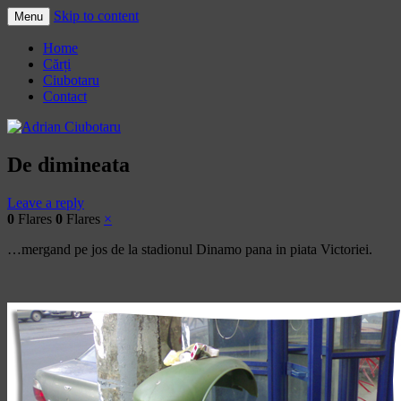
Skip to content
Menu
Adrian Ciubotaru
Home
Cărți
Ciubotaru
Contact
De dimineata
Leave a reply
0
Flares
0
Flares
×
…mergand pe jos de la stadionul Dinamo pana in piata Victoriei.