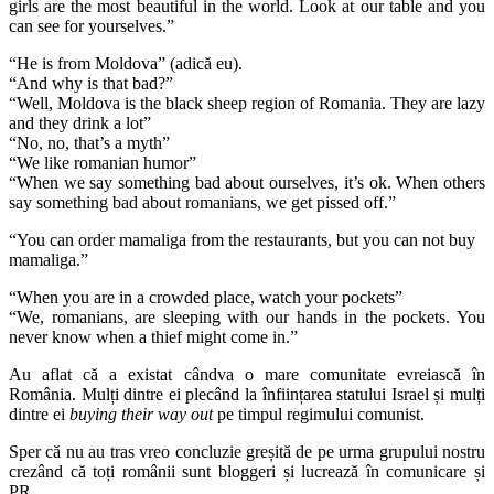
girls are the most beautiful in the world. Look at our table and you
can see for yourselves.”
“He is from Moldova” (adică eu).
“And why is that bad?”
“Well, Moldova is the black sheep region of Romania. They are lazy
and they drink a lot”
“No, no, that’s a myth”
“We like romanian humor”
“When we say something bad about ourselves, it’s ok. When others
say something bad about romanians, we get pissed off.”
“You can order mamaliga from the restaurants, but you can not buy
mamaliga.”
“When you are in a crowded place, watch your pockets”
“We, romanians, are sleeping with our hands in the pockets. You
never know when a thief might come in.”
Au aflat că a existat cândva o mare comunitate evreiască în
România. Mulți dintre ei plecând la înființarea statului Israel și mulți
dintre ei
buying their way out
pe timpul regimului comunist.
Sper că nu au tras vreo concluzie greșită de pe urma grupului nostru
crezând că toți românii sunt bloggeri și lucrează în comunicare și
PR.