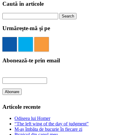
Caută în articole
Search
for:
Urmăreşte-mă şi pe
Abonează-te prin email
Articole recente
Odiseea lui Homer
“The left wing of the day of judgment”
M-aș îmbăta de bucurie în fiecare zi
Picnicul din capul meu