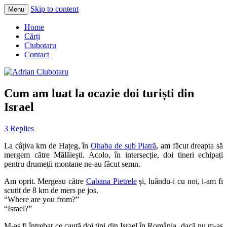
Skip to content
Menu
Adrian Ciubotaru
Home
Cărți
Ciubotaru
Contact
Cum am luat la ocazie doi turiști din
Israel
3 Replies
La câțiva km de Hațeg, în
Ohaba de sub Piatră
, am făcut dreapta să
mergem către Mălăiești. Acolo, în intersecție, doi tineri echipați
pentru drumeții montane ne-au făcut semn.
Am oprit. Mergeau către
Cabana Pietrele
și, luându-i cu noi, i-am fi
scutit de 8 km de mers pe jos.
“Where are you from?”
“Israel?”
M-aș fi întrebat ce caută doi tipi din Israel în România, dacă nu m-as