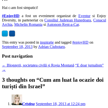
Hai c-am fost simpatici!
#EnjoyHD
a fost un eveniment organizat de
Eventur
si Enjoy
Diversity, in parteneriat cu
Consiliul Judetean Hunedoara
,
Conacul
Archia
,
Michelin Romania
si
Autonom Rent-a-Car
.
This entry was posted in
inspirație
and tagged
#enjoyHD
on
September 18, 2013
by
Adrian Ciubotaru
.
Post navigation
←
Bloggerii, societatea civilă și Roșia Montană
“E doar jurnalism”
→
3 thoughts on “
Cum am luat la ocazie doi
turiști din Israel
”
Cristina
September 18, 2013 at 12:24 pm