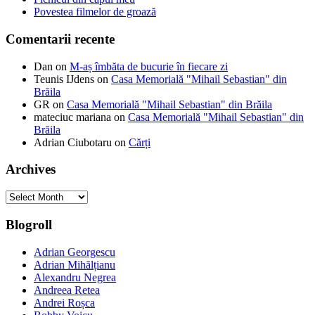
Povestea filmelor de groază
Comentarii recente
Dan
on
M-aș îmbăta de bucurie în fiecare zi
Teunis IJdens
on
Casa Memorială "Mihail Sebastian" din
Brăila
GR
on
Casa Memorială "Mihail Sebastian" din Brăila
mateciuc mariana
on
Casa Memorială "Mihail Sebastian" din
Brăila
Adrian Ciubotaru
on
Cărți
Archives
Archives
Blogroll
Adrian Georgescu
Adrian Mihălțianu
Alexandru Negrea
Andreea Retea
Andrei Roșca