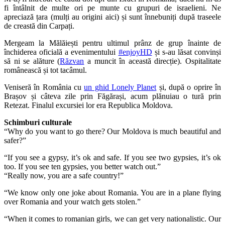
fi întâlnit de multe ori pe munte cu grupuri de israelieni. Ne
apreciază țara (mulți au origini aici) și sunt înnebuniți după traseele
de creastă din Carpați.
Mergeam la Mălăiești pentru ultimul prânz de grup înainte de
închiderea oficială a evenimentului
#enjoyHD
și s-au lăsat convinși
să ni se alăture (
Răzvan
a muncit în această direcție). Ospitalitate
românească și tot tacâmul.
Veniseră în România cu
un ghid Lonely Planet
și, după o oprire în
Brașov și câteva zile prin Făgărași, acum plănuiau o tură prin
Retezat. Finalul excursiei lor era Republica Moldova.
Schimburi culturale
“Why do you want to go there? Our Moldova is much beautiful and
safer?”
“If you see a gypsy, it’s ok and safe. If you see two gypsies, it’s ok
too. If you see ten gypsies, you better watch out.”
“Really now, you are a safe country!”
“We know only one joke about Romania. You are in a plane flying
over Romania and your watch gets stolen.”
“When it comes to romanian girls, we can get very nationalistic. Our