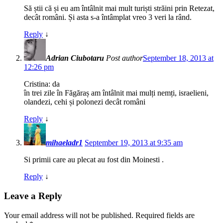
Să știi că și eu am întâlnit mai mult turiști străini prin Retezat,
decât români. Și asta s-a întâmplat vreo 3 veri la rând.
Reply
↓
Adrian Ciubotaru
Post author
September 18, 2013 at
12:26 pm
Cristina: da
în trei zile în Făgăraș am întâlnit mai mulți nemți, israelieni,
olandezi, cehi și polonezi decât români
Reply
↓
mihaeladr1
September 19, 2013 at 9:35 am
Si primii care au plecat au fost din Moinesti .
Reply
↓
Leave a Reply
Your email address will not be published.
Required fields are