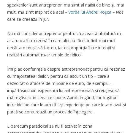
speakerilor sunt antreprenori ma simt al naibii de bine și, mai
mult, mă simt inspirat de acel –
vorba lui Andrei Roşca
–
vibe
care se creează în jur
.
Nu mă consider antreprenor pentru că această titulatură m-
ar arunca într-o zonă în care alții au făcut infinit mai mult
decât am reușit să fac eu, iar disproporția între intenții și
realizări automat m-ar umple de ridicol.
Îmi plac conferințele despre antreprenoriat pentru că rezonez
cu majoritatea ideilor, pentru că ascult un tip – care a
dezvoltat o afacere de milioane de euro, de exemplu –
împărtășind din experiența lui antreprenorială și reușesc să
mă regăsesc în ceea ce spune. Aprob în gând, fac legături
între idei pe care le-am citit şi experienţe pe care le-am avut şi
parcă se conturează un proces de înţelegere.
E oarecum paradoxal să nu fi activat în zona