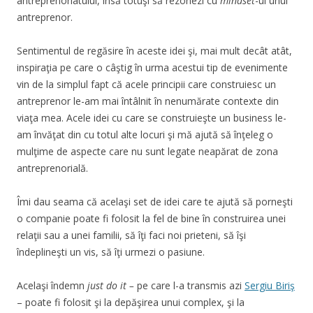
antreprenoriatului, însă totuşi să rezonezi cu
mindset
-ul unui
antreprenor.
Sentimentul de regăsire în aceste idei şi, mai mult decât atât,
inspiraţia pe care o câştig în urma acestui tip de evenimente
vin de la simplul fapt că acele principii care construiesc un
antreprenor le-am mai întâlnit în nenumărate contexte din
viaţa mea. Acele idei cu care se construieşte un business le-
am învăţat din cu totul alte locuri şi mă ajută să înţeleg o
mulţime de aspecte care nu sunt legate neapărat de zona
antreprenorială.
Îmi dau seama că acelaşi set de idei care te ajută să porneşti
o companie poate fi folosit la fel de bine în construirea unei
relaţii sau a unei familii, să îţi faci noi prieteni, să îşi
îndeplineşti un vis, să îţi urmezi o pasiune.
Acelaşi îndemn
just do it –
pe care l-a transmis azi
Sergiu Biriş
– poate fi folosit şi la depăşirea unui complex, şi la