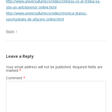
http://www.universullumii.ro/video/chinezu-ce-ar-trebui-sa-
stie-un-antreprenor-online.html
http://www.universullumii.ro/video/monica-jitariuc-
oportunitate-de-afacere-online.html
↓
Reply
Leave a Reply
Your email address will not be published.
Required fields are
marked
*
Comment
*