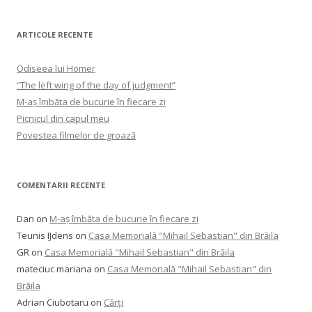
ARTICOLE RECENTE
Odiseea lui Homer
“The left wing of the day of judgment”
M-aș îmbăta de bucurie în fiecare zi
Picnicul din capul meu
Povestea filmelor de groază
COMENTARII RECENTE
Dan
on
M-aș îmbăta de bucurie în fiecare zi
Teunis IJdens
on
Casa Memorială "Mihail Sebastian" din Brăila
GR
on
Casa Memorială "Mihail Sebastian" din Brăila
mateciuc mariana
on
Casa Memorială "Mihail Sebastian" din
Brăila
Adrian Ciubotaru
on
Cărți