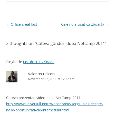
Post
←
Officers eat last
Cine nu a visat că zboară?
→
navigation
2 thoughts on “
Câteva gânduri după Netcamp 2011
”
Pingback:
Just do it « « Spada
Valentin Palconi
November 27, 2011 at 12:32 am
Cateva prezentari video de la NetCamp 2011:
http://www.universullumii.ro/economie/sergiu-biris-despre-
noile-oportunitati-ale-internetului.html