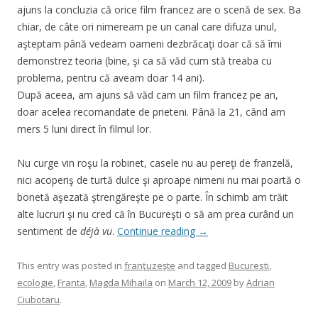
ajuns la concluzia că orice film francez are o scenă de sex. Ba
chiar, de câte ori nimeream pe un canal care difuza unul,
aşteptam până vedeam oameni dezbrăcaţi doar că să îmi
demonstrez teoria (bine, şi ca să văd cum stă treaba cu
problema, pentru că aveam doar 14 ani).
După aceea, am ajuns să văd cam un film francez pe an,
doar acelea recomandate de prieteni. Până la 21, când am
mers 5 luni direct în filmul lor.
Nu curge vin roşu la robinet, casele nu au pereţi de franzelă,
nici acoperiş de turtă dulce şi aproape nimeni nu mai poartă o
bonetă aşezată ştrengăreşte pe o parte. În schimb am trăit
alte lucruri şi nu cred că în Bucureşti o să am prea curând un
sentiment de
déjà
vu
.
Continue reading
→
This entry was posted in
franţuzeşte
and tagged
Bucuresti
,
ecologie
,
Franta
,
Magda Mihaila
on
March 12, 2009
by
Adrian
Ciubotaru
.