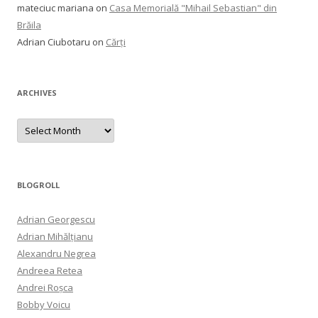
mateciuc mariana
on
Casa Memorială "Mihail Sebastian" din
Brăila
Adrian Ciubotaru
on
Cărți
ARCHIVES
Archives
BLOGROLL
Adrian Georgescu
Adrian Mihălțianu
Alexandru Negrea
Andreea Retea
Andrei Roșca
Bobby Voicu