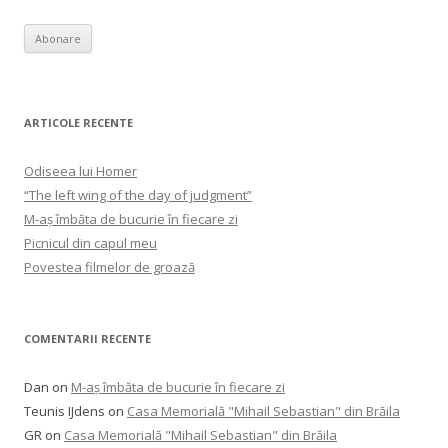
ARTICOLE RECENTE
Odiseea lui Homer
“The left wing of the day of judgment”
M-aș îmbăta de bucurie în fiecare zi
Picnicul din capul meu
Povestea filmelor de groază
COMENTARII RECENTE
Dan
on
M-aș îmbăta de bucurie în fiecare zi
Teunis IJdens
on
Casa Memorială "Mihail Sebastian" din Brăila
GR
on
Casa Memorială "Mihail Sebastian" din Brăila