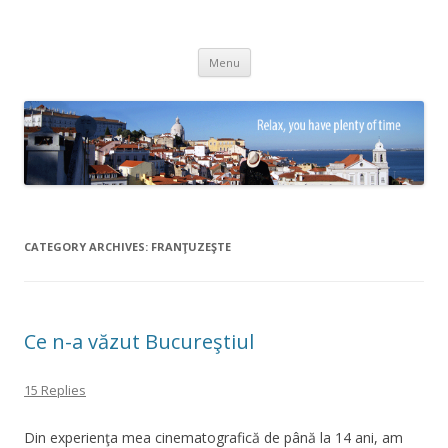
Adrian Ciubotaru
Skip
Menu
to
content
CATEGORY ARCHIVES:
FRANŢUZEŞTE
Ce n-a văzut Bucureştiul
15 Replies
Din experienţa mea cinematografică de până la 14 ani, am