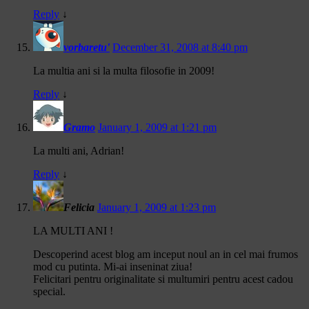
Reply
↓
vorbaretu'
December 31, 2008 at 8:40 pm
La multia ani si la multa filosofie in 2009!
Reply
↓
Gramo
January 1, 2009 at 1:21 pm
La multi ani, Adrian!
Reply
↓
Felicia
January 1, 2009 at 1:23 pm
LA MULTI ANI !
Descoperind acest blog am inceput noul an in cel mai frumos
mod cu putinta. Mi-ai inseninat ziua!
Felicitari pentru originalitate si multumiri pentru acest cadou
special.