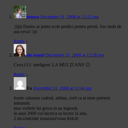
ionuca
December 31, 2008 at 12:22 pm
:))))) Darius ar putea scrie predici pentru preoti. Are stofa de
asa ceva! :)))
Reply
↓
ela roseni
December 31, 2008 at 12:28 pm
Ceva f.f.f. inteligent: LA MULŢI ANI! 🙂
Reply
↓
Eu
December 31, 2008 at 12:44 pm
foarte calumea cadoul, adrian, cred ca ai niste prieteni
minunati.
insa vorbele lui groza m au ingrozit.
in anul 2009 voi incerca sa lucrez la asta.
2 mi-i/mii/mie noua/noi/voua fericit!