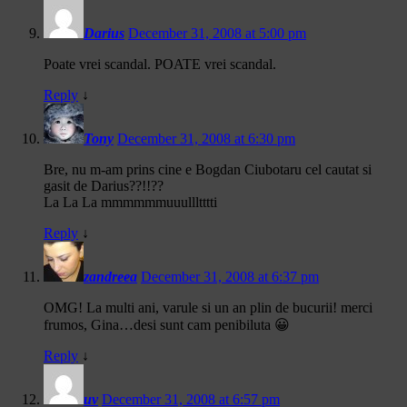
Darius
December 31, 2008 at 5:00 pm
Poate vrei scandal. POATE vrei scandal.
Reply
↓
Tony
December 31, 2008 at 6:30 pm
Bre, nu m-am prins cine e Bogdan Ciubotaru cel cautat si
gasit de Darius??!!??
La La La mmmmmmuuullltttti
Reply
↓
zandreea
December 31, 2008 at 6:37 pm
OMG! La multi ani, varule si un an plin de bucurii! merci
frumos, Gina…desi sunt cam penibiluta 😀
Reply
↓
uv
December 31, 2008 at 6:57 pm