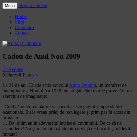
Skip to content
Menu
Adrian Ciubotaru
Home
Cărți
Ciubotaru
Contact
Cadou de Anul Nou 2009
21 Replies
0
Flares
0
Flares
×
La 21 de ani, Eliade scria articolul
Anno Domini
, un manifest de
întâmpinare a Noului An 1928, un strigăt către marile provocări, un
exerciţiu de imaginaţie:
“Cred că nici un tânăr nu va socoti aceste pagini simple sfaturi
ocazionale. Eu le vreau prilej de reculegere şi prim pas în acest din
urmă an.
… Da, ultim an în adevarătul înţeles al cuvintului. De ce să ne
ascundem? Nu ştim cu toţii că vieţuim o viaţă de bucurii şi nădejdi
minate?”