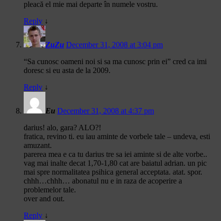
pleacă el mie mai departe în numele vostru.
Reply
↓
ZuZu
December 31, 2008 at 3:04 pm
“Sa cunosc oameni noi si sa ma cunosc prin ei” cred ca imi
doresc si eu asta de la 2009.
Reply
↓
Eu
December 31, 2008 at 4:37 pm
darius! alo, gara? ALO?!
fratica, revino ti. eu iau aminte de vorbele tale – undeva, esti
amuzant.
parerea mea e ca tu darius tre sa iei aminte si de alte vorbe..
vag mai inalte decat 1,70-1,80 cat are baiatul adrian. un pic
mai spre normalitatea psihica general acceptata. atat. spor.
chhh…chhh… abonatul nu e in raza de acoperire a
problemelor tale.
over and out.
Reply
↓