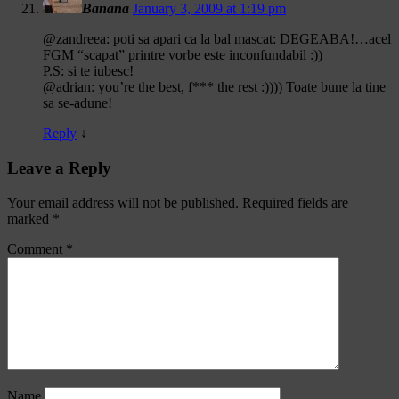
Banana
January 3, 2009 at 1:19 pm
@zandreea: poti sa apari ca la bal mascat: DEGEABA!…acel
FGM “scapat” printre vorbe este inconfundabil :))
P.S: si te iubesc!
@adrian: you’re the best, f*** the rest :)))) Toate bune la tine
sa se-adune!
Reply
↓
Leave a Reply
Your email address will not be published.
Required fields are
marked
*
Comment
*
Name