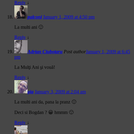
Reply
↓
palconi
January 1, 2009 at 4:50 pm
La multi ani 🙂
Reply
↓
Adrian Ciubotaru
Post author
January 1, 2009 at 6:45
pm
La Mulţi Ani şi vouă!
Reply
↓
gia
January 3, 2009 at 2:04 am
La multi ani da, pana la pranz 🙂
Deci si Bogdan ? 😀 hmmm 🙂
Reply
↓