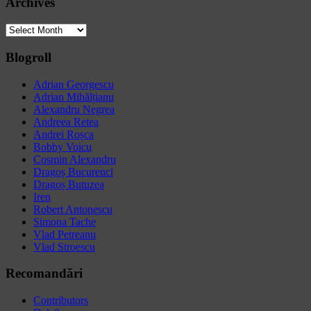
Archives
Archives
Blogroll
Adrian Georgescu
Adrian Mihălțianu
Alexandru Negrea
Andreea Retea
Andrei Roșca
Bobby Voicu
Cosmin Alexandru
Dragoș Bucurenci
Dragoș Butuzea
Iren
Robert Antonescu
Simona Tache
Vlad Petreanu
Vlad Stroescu
Recomandări
Contributors