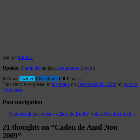
[sau pe
trilulilu
]
Update:
Dar în dar
se face,
mulţumesc şi eu
🙂
0
Flares
Twitter
0
Facebook
0
0
Flares
×
This entry was posted in
inspirație
on
December 31, 2008
by
Adrian
Ciubotaru
.
Post navigation
←
Conversaţii la o cafea – alături de Bobby Voicu
Mi-a fost frică
→
21 thoughts on “
Cadou de Anul Nou
2009
”