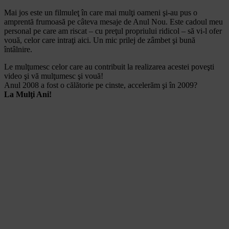
Mai jos este un filmuleţ în care mai mulţi oameni şi-au pus o
amprentă frumoasă pe câteva mesaje de Anul Nou. Este cadoul meu
personal pe care am riscat – cu preţul propriului ridicol – să vi-l ofer
vouă, celor care intraţi aici. Un mic prilej de zâmbet şi bună
întâlnire.
Le mulţumesc celor care au contribuit la realizarea acestei poveşti
video şi vă mulţumesc şi vouă!
Anul 2008 a fost o călătorie pe cinste, accelerăm şi în 2009?
La Mulţi Ani!