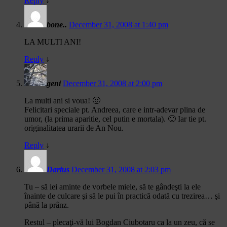
Reply
↓
bone..
December 31, 2008 at 1:40 pm
LA MULTI ANI!
Reply
↓
geni
December 31, 2008 at 2:00 pm
La multi ani si voua! 🙂
Felicitari speciale pt. Andreea, care e intr-adevar plina de
umor, (la prima aparitie, cel putin e mortala). 🙂 Iar tie pt.
originalitatea urarii de An Nou.
Reply
↓
Darius
December 31, 2008 at 2:03 pm
Tu – să iei aminte de vorbele miele, să te gândeşti la ele
înainte de culcare şi să le pui în practică odată cu trezirea… şi
până la prânz.
Restul – plecaţi-vă lui Bogdan Ciubotaru ca la un zeu, că se