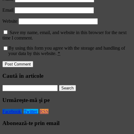
Email
Website
Save my name, email, and website in this browser for the next
time I comment.
By using this form you agree with the storage and handling of
your data by this website.
*
Caută în articole
Search
for:
Urmăreşte-mă şi pe
Facebook
Twitter
RSS
Abonează-te prin email