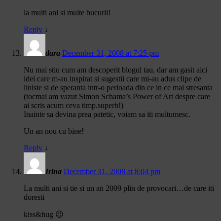
la multi ani si multe bucurii!
Reply
↓
dara
December 31, 2008 at 7:25 pm
Nu mai stiu cum am descoperit blogul tau, dar am gasit aici
idei care m-au inspirat si sugestii care mi-au adus clipe de
liniste si de speranta intr-o perioada din ce in ce mai stresanta
(tocmai am vazut Simon Schama’s Power of Art despre care
ai scris acum ceva timp.superb!)
Inainte sa devina prea patetic, voiam sa iti multumesc.
Un an nou cu bine!
Reply
↓
Irina
December 31, 2008 at 8:04 pm
La multi ani si tie si un an 2009 plin de provocari…de care iti
doresti
kiss&hug 😉