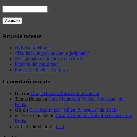
Articole recente
Odiseea lui Homer
“The left wing of the day of judgment”
M-aș îmbăta de bucurie în fiecare zi
Picnicul din capul meu
Povestea filmelor de groază
Comentarii recente
Dan
on
M-aș îmbăta de bucurie în fiecare zi
Teunis IJdens
on
Casa Memorială "Mihail Sebastian" din
Brăila
GR
on
Casa Memorială "Mihail Sebastian" din Brăila
mateciuc mariana
on
Casa Memorială "Mihail Sebastian" din
Brăila
Adrian Ciubotaru
on
Cărți