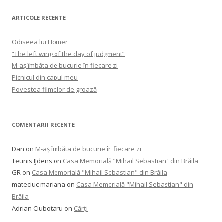
ARTICOLE RECENTE
Odiseea lui Homer
“The left wing of the day of judgment”
M-aș îmbăta de bucurie în fiecare zi
Picnicul din capul meu
Povestea filmelor de groază
COMENTARII RECENTE
Dan
on
M-aș îmbăta de bucurie în fiecare zi
Teunis IJdens
on
Casa Memorială "Mihail Sebastian" din Brăila
GR
on
Casa Memorială "Mihail Sebastian" din Brăila
mateciuc mariana
on
Casa Memorială "Mihail Sebastian" din
Brăila
Adrian Ciubotaru
on
Cărți