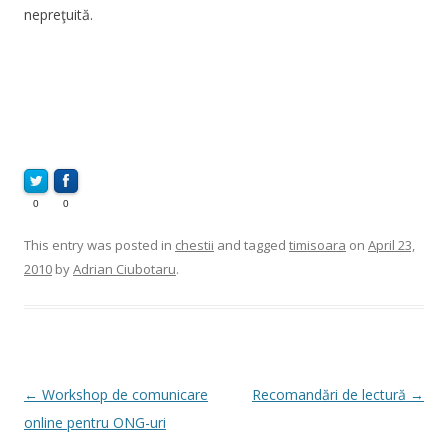
nepreţuită.
0
0
This entry was posted in
chestii
and tagged
timisoara
on
April 23,
2010
by
Adrian Ciubotaru
.
Post
←
Workshop de comunicare
Recomandări de lectură
→
navigation
online pentru ONG-uri