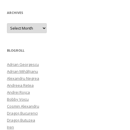
ARCHIVES
Archives
BLOGROLL
Adrian Georgescu
Adrian Mihălțianu
Alexandru Negrea
Andreea Retea
Andrei Roșca
Bobby Voicu
Cosmin Alexandru
Dragoș Bucurenci
Dragoș Butuzea
Iren