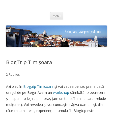
Adrian Ciubotaru
Skip
Menu
to
content
BlogTrip Timişoara
2 Replies
Azi plec în
Blogtrip Timișoara
şi voi vedea pentru prima dată
oraşul de pe Bega. Avem un
workshop
sâmbătă, o petrecere
şi – sper – o ieşire prin oraş (am un turist în mine care trebuie
mulţumit). Voi revedea şi voi cunoaşte câţiva oameni şi, din
câte-mi amintesc, experienţa drumului în Blogtrip este