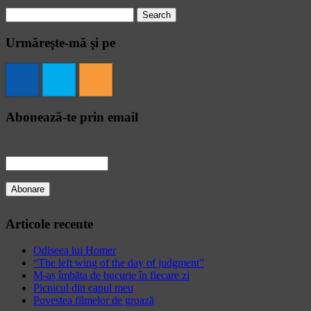
Search
for:
Urmăreşte-mă şi pe
Abonează-te prin email
Articole recente
Odiseea lui Homer
“The left wing of the day of judgment”
M-aș îmbăta de bucurie în fiecare zi
Picnicul din capul meu
Povestea filmelor de groază