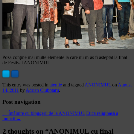
Poza conține mai multe elemente la care nu m-aș fi așteptat la final
de Festival ANONIMUL.
This entry was posted in
atentie
and tagged
ANONIMUL
on
August
14, 2011
by
Adrian Ciubotaru
.
Post navigation
←
Întâlnire cu bloggerii de la ANONIMUL
Etica religioasă a
muncii
→
2 thoughts on “
ANONIMUL cu final