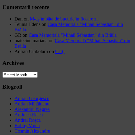
Comentarii recente
Dan
on
M-aș îmbăta de bucurie în fiecare zi
Teunis IJdens
on
Casa Memorială "Mihail Sebastian" din
Brăila
GR
on
Casa Memorială "Mihail Sebastian" din Brăila
mateciuc mariana
on
Casa Memorială "Mihail Sebastian" din
Brăila
Adrian Ciubotaru
on
Cărți
Archives
Archives
Blogroll
Adrian Georgescu
Adrian Mihălțianu
Alexandru Negrea
Andreea Retea
Andrei Roșca
Bobby Voicu
Cosmin Alexandru