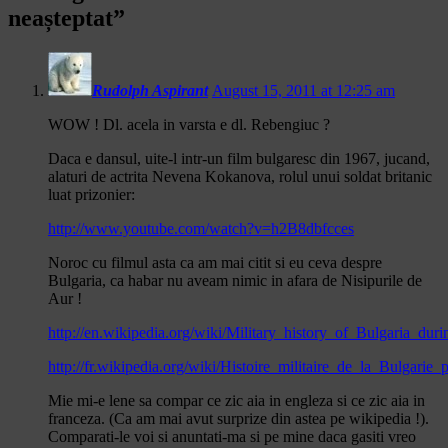
neașteptat
”
Rudolph Aspirant
August 15, 2011 at 12:25 am
WOW ! Dl. acela in varsta e dl. Rebengiuc ?
Daca e dansul, uite-l intr-un film bulgaresc din 1967, jucand,
alaturi de actrita Nevena Kokanova, rolul unui soldat britanic
luat prizonier:
http://www.youtube.com/watch?v=h2B8dbfcces
Noroc cu filmul asta ca am mai citit si eu ceva despre
Bulgaria, ca habar nu aveam nimic in afara de Nisipurile de
Aur !
http://en.wikipedia.org/wiki/Military_history_of_Bulgaria_du
http://fr.wikipedia.org/wiki/Histoire_militaire_de_la_Bulgar
Mie mi-e lene sa compar ce zic aia in engleza si ce zic aia in
franceza. (Ca am mai avut surprize din astea pe wikipedia !).
Comparati-le voi si anuntati-ma si pe mine daca gasiti vreo