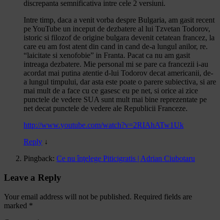
discrepanta semnificativa intre cele 2 versiuni.
Intre timp, daca a venit vorba despre Bulgaria, am gasit recent
pe YouTube un inceput de dezbatere al lui Tzvetan Todorov,
istoric si filozof de origine bulgara devenit cetatean francez, la
care eu am fost atent din cand in cand de-a lungul anilor, re.
“laicitate si xenofobie” in Franta. Pacat ca nu am gasit
intreaga dezbatere. Mie personal mi se pare ca francezii i-au
acordat mai putina atentie d-lui Todorov decat americanii, de-
a lungul timpului, dar asta este poate o parere subiectiva, si are
mai mult de a face cu ce gasesc eu pe net, si orice ai zice
punctele de vedere SUA sunt mult mai bine reprezentate pe
net decat punctele de vedere ale Republicii Franceze.
http://www.youtube.com/watch?v=2RIAhATw1Uk
Reply
↓
Pingback:
Ce nu înţelege Piticigratis | Adrian Ciubotaru
Leave a Reply
Your email address will not be published.
Required fields are
marked
*