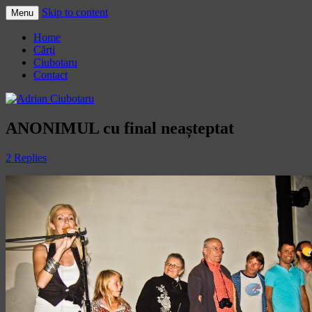
Skip to content
Menu
Adrian Ciubotaru
Home
Cărți
Ciubotaru
Contact
ANONIMUL cu final neașteptat
2 Replies