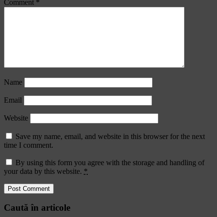
Comment
*
Name
Email
Website
Save my name, email, and website in this browser for the next
time I comment.
By using this form you agree with the storage and handling of
your data by this website.
*
Caută în articole