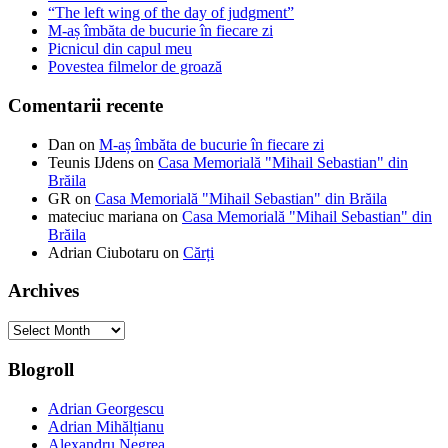
“The left wing of the day of judgment”
M-aș îmbăta de bucurie în fiecare zi
Picnicul din capul meu
Povestea filmelor de groază
Comentarii recente
Dan
on
M-aș îmbăta de bucurie în fiecare zi
Teunis IJdens
on
Casa Memorială "Mihail Sebastian" din
Brăila
GR
on
Casa Memorială "Mihail Sebastian" din Brăila
mateciuc mariana
on
Casa Memorială "Mihail Sebastian" din
Brăila
Adrian Ciubotaru
on
Cărți
Archives
Archives
Blogroll
Adrian Georgescu
Adrian Mihălțianu
Alexandru Negrea