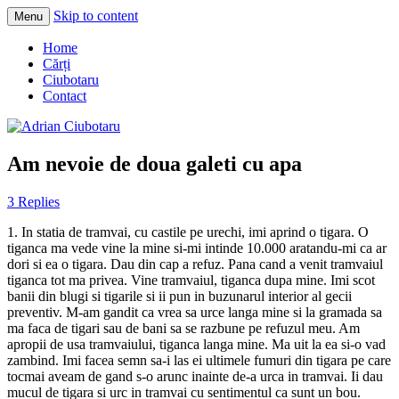
Skip to content
Menu
Adrian Ciubotaru
Home
Cărți
Ciubotaru
Contact
Am nevoie de doua galeti cu apa
3 Replies
1. In statia de tramvai, cu castile pe urechi, imi aprind o tigara. O
tiganca ma vede vine la mine si-mi intinde 10.000 aratandu-mi ca ar
dori si ea o tigara. Dau din cap a refuz. Pana cand a venit tramvaiul
tiganca tot ma privea. Vine tramvaiul, tiganca dupa mine. Imi scot
banii din blugi si tigarile si ii pun in buzunarul interior al gecii
preventiv. M-am gandit ca vrea sa urce langa mine si la gramada sa
ma faca de tigari sau de bani sa se razbune pe refuzul meu. Am
apropii de usa tramvaiului, tiganca langa mine. Ma uit la ea si-o vad
zambind. Imi facea semn sa-i las ei ultimele fumuri din tigara pe care
tocmai aveam de gand s-o arunc inainte de-a urca in tramvai. Ii dau
mucul de tigara si urc in tramvai cu sentimentul ca sunt un bou.