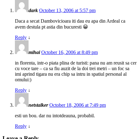
dark
October 13, 2006 at 5:57 pm
Daca a secat Dambovicioara iti dau eu apa din Ardeal ca
avem destula pt astia din bucuresti 😀
Reply
↓
mihai
October 16, 2006 at 8:49 pm
in florenta, intr-o piata plina de turisti: pana nu am reusit sa cer
cu voce tare – ca sa fiu auzit de la doi trei metri – un foc sa
imi aprind tigara nu era chip sa intru in spatiul personal al
omului:)
Reply
↓
netstalker
October 18, 2006 at 7:49 pm
esti un bou. dar nu intotdeauna, probabil.
Reply
↓
Leave a Reply