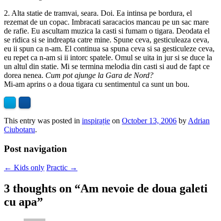
2. Alta statie de tramvai, seara. Doi. Ea intinsa pe bordura, el
rezemat de un copac. Imbracati saracacios mancau pe un sac mare
de rafie. Eu ascultam muzica la casti si fumam o tigara. Deodata el
se ridica si se indreapta catre mine. Spune ceva, gesticuleaza ceva,
eu ii spun ca n-am. El continua sa spuna ceva si sa gesticuleze ceva,
eu repet ca n-am si ii intorc spatele. Omul se uita in jur si se duce la
un altul din statie. Mi se termina melodia din casti si aud de fapt ce
dorea nenea.
Cum pot ajunge la Gara de Nord?
Mi-am aprins o a doua tigara cu sentimentul ca sunt un bou.
This entry was posted in
inspirație
on
October 13, 2006
by
Adrian
Ciubotaru
.
Post navigation
←
Kids only
Practic
→
3 thoughts on “
Am nevoie de doua galeti
cu apa
”