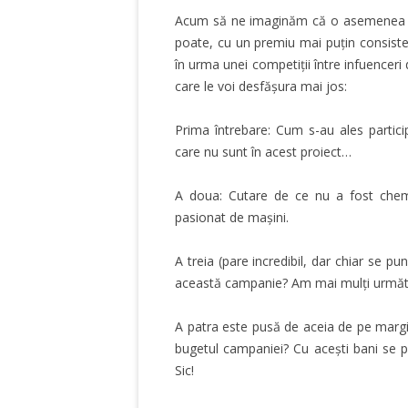
Acum să ne imaginăm că o asemenea ca
poate, cu un premiu mai puțin consiste
în urma unei competiții între infuenceri 
care le voi desfășura mai jos:
Prima întrebare: Cum s-au ales particip
care nu sunt în acest proiect…
A doua: Cutare de ce nu a fost chema
pasionat de mașini.
A treia (pare incredibil, dar chiar se 
această campanie? Am mai mulți următor
A patra este pusă de aceia de pe margine
bugetul campaniei? Cu acești bani se p
Sic!