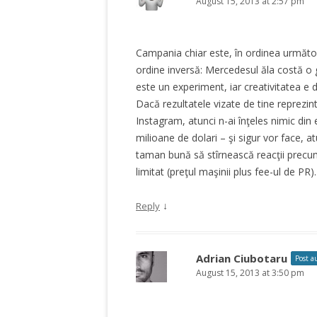
August 15, 2013 at 2:57 pm
Campania chiar este, în ordinea următoar
ordine inversă: Mercedesul ăla costă o 
este un experiment, iar creativitatea e d
Dacă rezultatele vizate de tine reprezin
Instagram, atunci n-ai înţeles nimic din
milioane de dolari – şi sigur vor face,
taman bună să stîrnească reacţii precum
limitat (preţul maşinii plus fee-ul de PR).
↓
Reply
Adrian Ciubotaru
Post a
August 15, 2013 at 3:50 pm