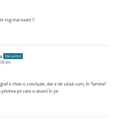
te rog mai exact ?
u
Post author
1:09 am
graf e chiar o concluzie, dar e de văzut cum, în “lumina”
privirea pe care o arunci în jur