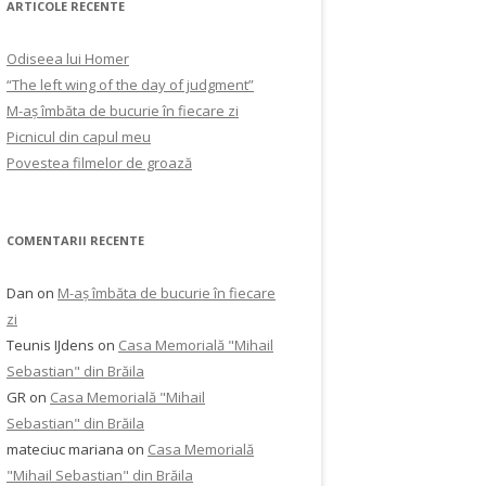
ARTICOLE RECENTE
Odiseea lui Homer
“The left wing of the day of judgment”
M-aș îmbăta de bucurie în fiecare zi
Picnicul din capul meu
Povestea filmelor de groază
COMENTARII RECENTE
Dan
on
M-aș îmbăta de bucurie în fiecare
zi
Teunis IJdens
on
Casa Memorială "Mihail
Sebastian" din Brăila
GR
on
Casa Memorială "Mihail
Sebastian" din Brăila
mateciuc mariana
on
Casa Memorială
"Mihail Sebastian" din Brăila