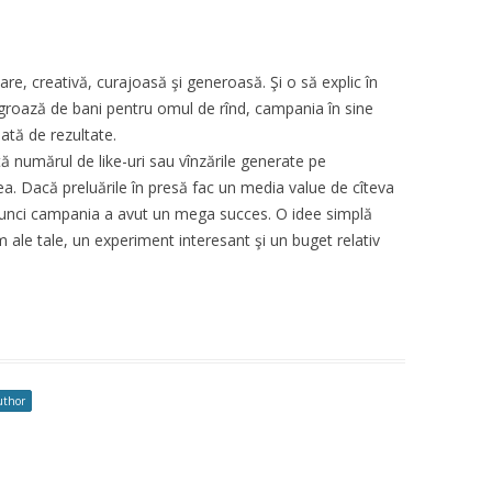
e, creativă, curajoasă şi generoasă. Şi o să explic în
groază de bani pentru omul de rînd, campania în sine
ată de rezultate.
tă numărul de like-uri sau vînzările generate pe
 ea. Dacă preluările în presă fac un media value de cîteva
 atunci campania a avut un mega succes. O idee simplă
 ale tale, un experiment interesant şi un buget relativ
uthor