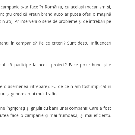
mpanie s-ar face în România, cu același mecanism și,
nt (nu cred că vreun brand auto ar putea oferi o mașină
din .ro). Ar interveni o serie de probleme și de întrebări pe
anții în campanie? Pe ce criterii? Sunt destui influenceri
t să participe la acest proiect? Face poze bune și e
pune o asemenea întrebare): EU de ce n-am fost implicat în
i și generez mai mult trafic.
 îngrijorați și grijulii cu banii unei companii: Care a fost
utea face o campanie și mai frumoasă, și mai eficientă.