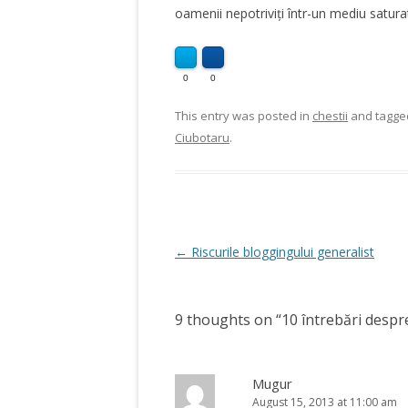
oamenii nepotriviți într-un mediu saturat 
0
0
This entry was posted in
chestii
and tagg
Ciubotaru
.
Post
←
Riscurile bloggingului generalist
navigation
9 thoughts on “
10 întrebări despr
Mugur
August 15, 2013 at 11:00 am