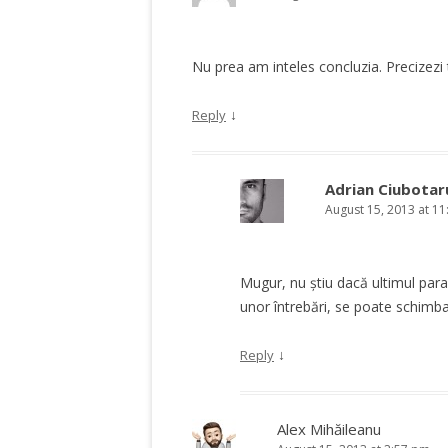
Nu prea am inteles concluzia. Precizezi 
↓
Reply
Adrian Ciubotar
August 15, 2013 at 1
Mugur, nu știu dacă ultimul para
unor întrebări, se poate schimba 
↓
Reply
Alex Mihăileanu