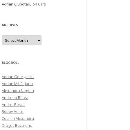
Adrian Ciubotaru
on
Cărți
ARCHIVES
Archives
BLOGROLL
Adrian Georgescu
Adrian Mihălțianu
Alexandru Negrea
Andreea Retea
Andrei Roșca
Bobby Voicu
Cosmin Alexandru
Dragoș Bucurenci