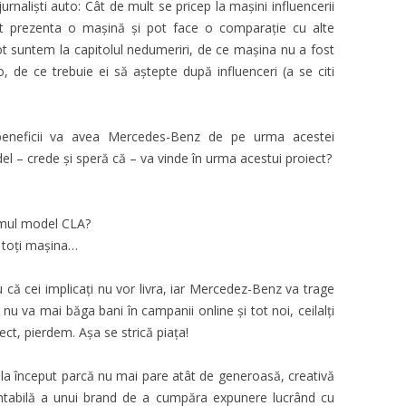
jurnaliști auto: Cât de mult se pricep la mașini influencerii
t prezenta o mașină și pot face o comparație cu alte
t suntem la capitolul nedumeriri, de ce mașina nu a fost
to, de ce trebuie ei să aștepte după influenceri (a se citi
 beneficii va avea Mercedes-Benz de pe urma acestei
 – crede și speră că – va vinde în urma acestui proiect?
ltimul model CLA?
a toți mașina…
că cei implicați nu vor livra, iar Mercedez-Benz va trage
 nu va mai băga bani în campanii online și tot noi, ceilalți
ct, pierdem. Așa se strică piața!
 la început parcă nu mai pare atât de generoasă, creativă
entabilă a unui brand de a cumpăra expunere lucrând cu