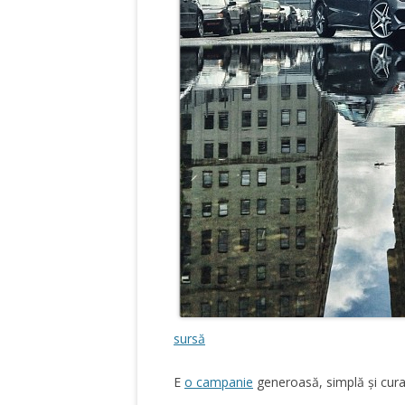
sursă
E
o campanie
generoasă, simplă și cura