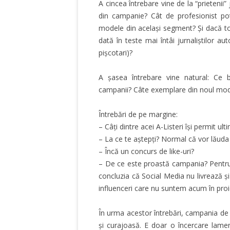
A cincea întrebare vine de la “prietenii” 
din campanie? Cât de profesionist po
modele din același segment? Și dacă to
dată în teste mai întâi jurnaliștilor au
pișcotari)?
A șasea întrebare vine natural: Ce
campanii? Câte exemplare din noul model
Întrebări de pe margine:
– Câți dintre acei A-Listeri își permit u
– La ce te aștepți? Normal că vor lăud
– Încă un concurs de like-uri?
– De ce este proastă campania? Pentru 
concluzia că Social Media nu livrează și
influenceri care nu suntem acum în proie
În urma acestor întrebări, campania de
și curajoasă. E doar o încercare lam