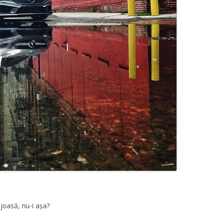
joasă, nu-i așa?