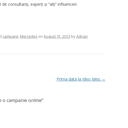
de consultanți, experți și “alți” influenceri.
ed
campanii
,
Mercedes
on
August 15, 2013
by
Adrian
Prima dată la Ideo Ideis
→
e o campanie online
”