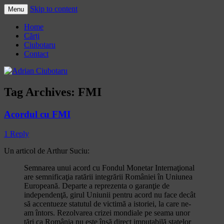
Skip to content
Menu
Adrian Ciubotaru
Home
Cărți
Ciubotaru
Contact
Tag Archives:
FMI
Acordul cu FMI
1 Reply
Un articol de Arthur Suciu:
Semnarea unui acord cu Fondul Monetar Internaţional
are semnificaţia ratării integrării României în Uniunea
Europeană. Departe a reprezenta o garanţie de
independenţă, girul Uniunii pentru acord nu face decât
să accentueze statutul de victimă a istoriei, la care ne-
am întors. Rezolvarea crizei mondiale pe seama unor
ţări ca România nu este însă direct imputabilă statelor