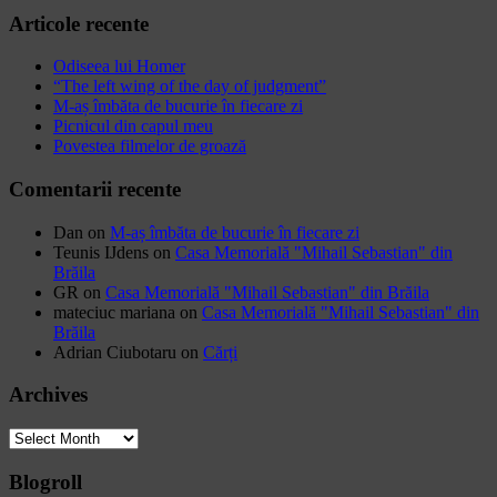
Articole recente
Odiseea lui Homer
“The left wing of the day of judgment”
M-aș îmbăta de bucurie în fiecare zi
Picnicul din capul meu
Povestea filmelor de groază
Comentarii recente
Dan
on
M-aș îmbăta de bucurie în fiecare zi
Teunis IJdens
on
Casa Memorială "Mihail Sebastian" din
Brăila
GR
on
Casa Memorială "Mihail Sebastian" din Brăila
mateciuc mariana
on
Casa Memorială "Mihail Sebastian" din
Brăila
Adrian Ciubotaru
on
Cărți
Archives
Archives
Blogroll