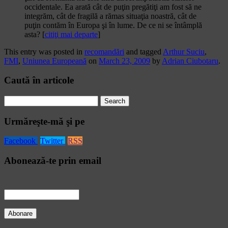
occidentale. Ea arată cât de puţin pregătiţi am fost să ne
integrăm, cât de fragilă a rămas situaţia noastră, cât de
puţin contăm în Europa şi în lume. De ce ni se întâmplă
asta? [
citiţi mai departe
]
This entry was posted in
recomandări
and tagged
Arthur Suciu
,
FMI
,
Uniunea Europeană
on
March 23, 2009
by
Adrian Ciubotaru
.
Caută în articole
Search
for:
Urmăreşte-mă şi pe
Facebook
Twitter
RSS
Abonează-te prin email