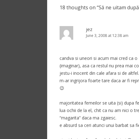
18 thoughts on “
Să ne uitam după
jez
June 3, 2008 at 12:38 am
candva si uneori si acum mai cred ca o d
(imaginar), asa ca restul nu prea mai 
jestu-i inocent din cale afara si de altf
m-ar ingrijora foarte tare daca ar fi re
😉
majoritatea femeilor se uita (si) dupa 
lua ochii de la el, chit ca nu am nici o
“magarita” daca ma zgaiesc.
e absurd sa ceri atunci unui barbat sa fi