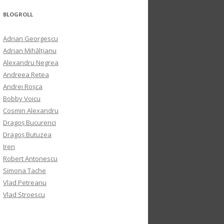
BLOGROLL
Adrian Georgescu
Adrian Mihălțianu
Alexandru Negrea
Andreea Retea
Andrei Roșca
Bobby Voicu
Cosmin Alexandru
Dragoș Bucurenci
Dragoș Butuzea
Iren
Robert Antonescu
Simona Tache
Vlad Petreanu
Vlad Stroescu