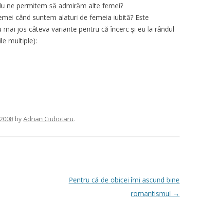
mplu ne permitem să admirăm alte femei?
femei când suntem alaturi de femeia iubită? Este
mai jos câteva variante pentru că încerc şi eu la rândul
e multiple):
 2008
by
Adrian Ciubotaru
.
Pentru că de obicei îmi ascund bine
romantismul
→