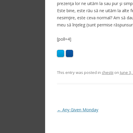
prezenţa lor ne uităm la sau pur şi si
Este bine, este rău să ne uităm la alte 
nesimţire, este ceva normal? Am să dau 
meu să înţeleg (sunt permise răspunsuril
[poll=4]
This entry was posted in
chestii
on
June 3,
Post
←
Any Given Monday
navigation