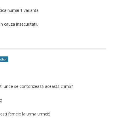
cica numai 1 varianta.
n cauza insecuritatii.
uthor
ât. unde se contorizează această crimă?
:)
, esti femeie la urma urmei:)