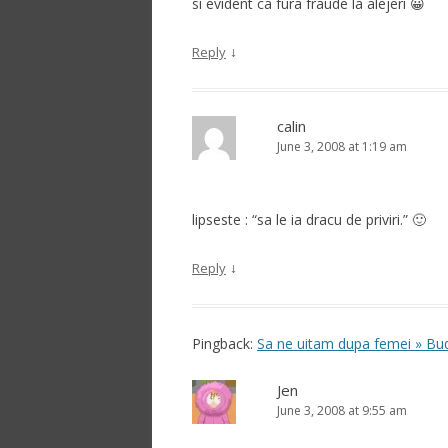
si evident ca fura fraude la alejeri 😀
↓
Reply
calin
June 3, 2008 at 1:19 am
lipseste : “sa le ia dracu de priviri.” 🙂
↓
Reply
Pingback:
Sa ne uitam dupa femei » Bu
Jen
June 3, 2008 at 9:55 am