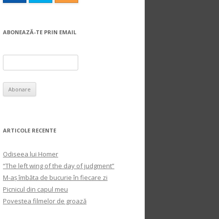
ABONEAZĂ-TE PRIN EMAIL
ARTICOLE RECENTE
Odiseea lui Homer
“The left wing of the day of judgment”
M-aș îmbăta de bucurie în fiecare zi
Picnicul din capul meu
Povestea filmelor de groază