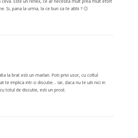
a ceva. Este un reflex, ce ar necesita mult prea mult efort
ne. Si, pana la urma, la ce bun sa te abtii ? 🙂
ta la brat esti un marlan. Poti privi usor, cu coltul
t te implica intr-o discutie… Iar, daca nu te uiti nici in
cu totul de discutie, esti un prost.