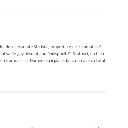
a de insecuritate.Statistic, proportia e de 1 barbat la 2
l sa fie gay, insurat sau “indisponibil”. Si atunci, nu te ia
Ce-i frumos si lui Dumnezeu ii place, but…nu-i asa ca totul