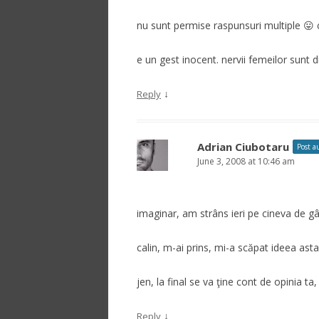
nu sunt permise raspunsuri multiple 😛 
e un gest inocent. nervii femeilor sunt di
↓
Reply
Adrian Ciubotaru
Post a
June 3, 2008 at 10:46 am
imaginar, am strâns ieri pe cineva de g
calin, m-ai prins, mi-a scăpat ideea asta
jen, la final se va ţine cont de opinia ta
↓
Reply