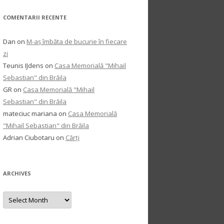
COMENTARII RECENTE
Dan
on
M-aș îmbăta de bucurie în fiecare
zi
Teunis IJdens
on
Casa Memorială "Mihail
Sebastian" din Brăila
GR
on
Casa Memorială "Mihail
Sebastian" din Brăila
mateciuc mariana
on
Casa Memorială
"Mihail Sebastian" din Brăila
Adrian Ciubotaru
on
Cărți
ARCHIVES
Archives