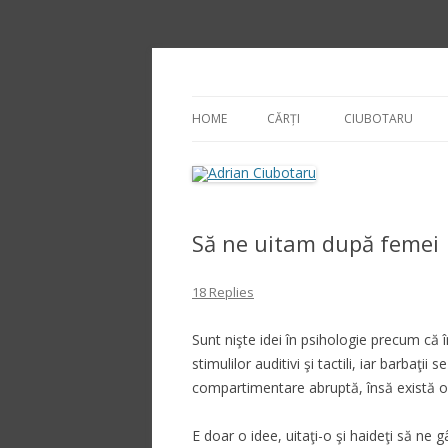
Adrian Ciubotaru
HOME
CĂRȚI
CIUBOTARU
Să ne uitam după femei
18 Replies
Sunt nişte idei în psihologie precum că 
stimulilor auditivi şi tactili, iar barbaţii
compartimentare abruptă, însă există o
E doar o idee, uitaţi-o şi haideţi să ne