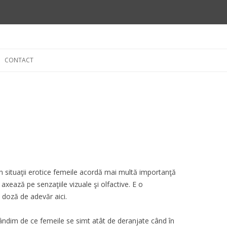
Skip
to
CONTACT
content
în situaţii erotice femeile acordă mai multă importanţă
 se axează pe senzaţiile vizuale şi olfactive. E o
 doză de adevăr aici.
 gândim de ce femeile se simt atât de deranjate când în