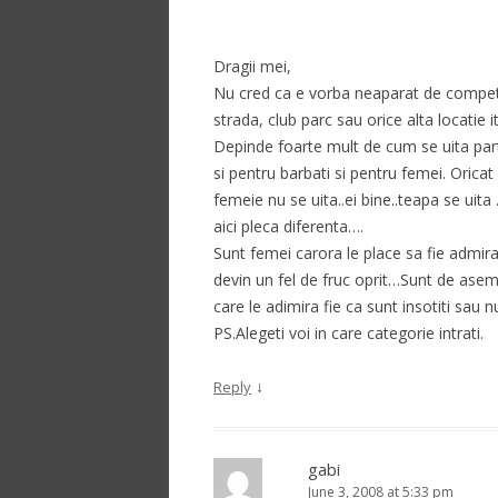
Dragii mei,
Nu cred ca e vorba neaparat de competit
strada, club parc sau orice alta locatie
Depinde foarte mult de cum se uita part
si pentru barbati si pentru femei. Oricat
femeie nu se uita..ei bine..teapa se uita
aici pleca diferenta….
Sunt femei carora le place sa fie admirate
devin un fel de fruc oprit…Sunt de asem
care le adimira fie ca sunt insotiti sau 
PS.Alegeti voi in care categorie intrati.
↓
Reply
gabi
June 3, 2008 at 5:33 pm