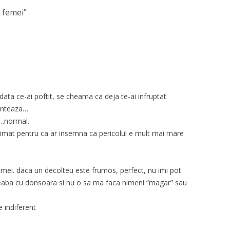
 femei
”
ata ce-ai poftit, se cheama ca deja te-ai infruptat
conteaza…
el…normal.
primat pentru ca ar insemna ca pericolul e mult mai mare
femei. daca un decolteu este frumos, perfect, nu imi pot
 treaba cu donsoara si nu o sa ma faca nimeni “magar” sau
e indiferent