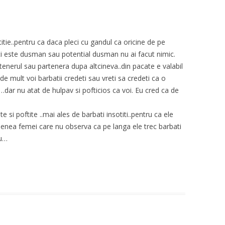
ie..pentru ca daca pleci cu gandul ca oricine de pe
 iti este dusman sau potential dusman nu ai facut nimic.
enerul sau partenera dupa altcineva..din pacate e valabil
 de mult voi barbatii credeti sau vreti sa credeti ca o
 …dar nu atat de hulpav si pofticios ca voi. Eu cred ca de
 si poftite ..mai ales de barbati insotiti..pentru ca ele
enea femei care nu observa ca pe langa ele trec barbati
nu…