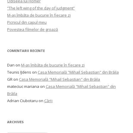
Odiseea lui Homer
“The left wing of the day of judgment”
M-aș îmbăta de bucurie în fiecare zi
Picnicul din capul meu
Povestea filmelor de groază
COMENTARII RECENTE
Dan
on
M-aș îmbăta de bucurie în fiecare zi
Teunis IJdens
on
Casa Memorială "Mihail Sebastian" din Brăila
GR
on
Casa Memorială "Mihail Sebastian" din Brăila
mateciuc mariana
on
Casa Memorială "Mihail Sebastian" din
Brăila
Adrian Ciubotaru
on
Cărți
ARCHIVES