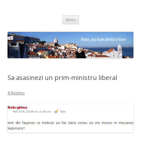
Adrian Ciubotaru
Skip
Menu
to
content
Sa asasinezi un prim-ministru liberal
8 Replies