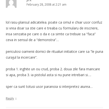
February 28, 2008 at 2:21 am
lol rasu-plansul adicatelea. poate ca omul e chiar usor confuz
si vrea doar sa stie care e treaba cu formularu de inscriere,
insa senzatia pe care o da e ca simte ca trebuie sa “faca”
ceva in sensul de a “demonstra”…
periculosi oamenii dornici de ritualuri initiatice care sa “le puna
curajul la incercare”.
proba 1. inghite un ou crud, proba 2. doua zile fara mancare
si apa, proba 3. ia pistolul asta si nu pune intrebari si….
sper ca sunt totusi usor paranoia si interpretez aiurea…
↓
Reply