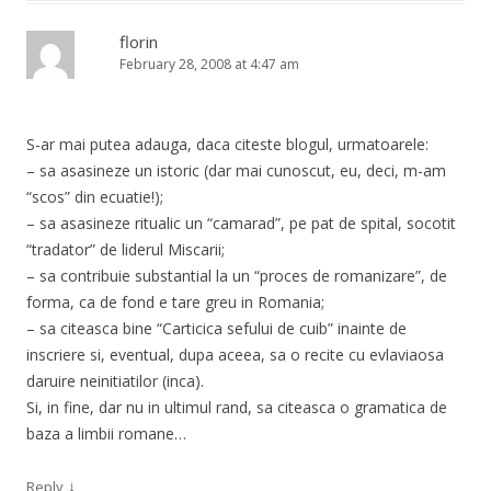
florin
February 28, 2008 at 4:47 am
S-ar mai putea adauga, daca citeste blogul, urmatoarele:
– sa asasineze un istoric (dar mai cunoscut, eu, deci, m-am
“scos” din ecuatie!);
– sa asasineze ritualic un “camarad”, pe pat de spital, socotit
“tradator” de liderul Miscarii;
– sa contribuie substantial la un “proces de romanizare”, de
forma, ca de fond e tare greu in Romania;
– sa citeasca bine “Carticica sefului de cuib” inainte de
inscriere si, eventual, dupa aceea, sa o recite cu evlaviaosa
daruire neinitiatilor (inca).
Si, in fine, dar nu in ultimul rand, sa citeasca o gramatica de
baza a limbii romane…
↓
Reply