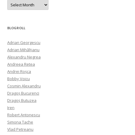
Archives
BLOGROLL
Adrian Georgescu
Adrian Mihălțianu
Alexandru Negrea
Andreea Retea
Andrei Roșca
Bobby Voicu
Cosmin Alexandru
Dragoș Bucurenci
Dragoș Butuzea
Iren
Robert Antonescu
Simona Tache
Vlad Petreanu