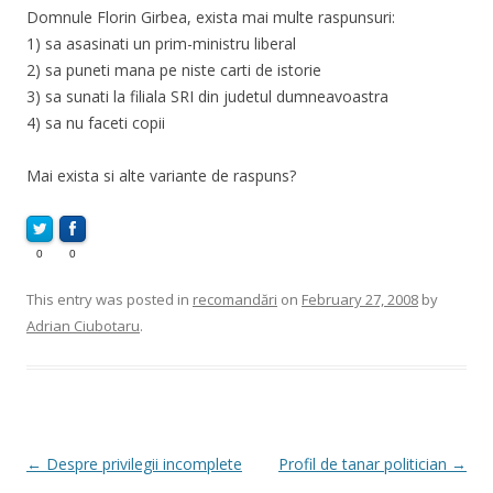
Domnule Florin Girbea, exista mai multe raspunsuri:
1) sa asasinati un prim-ministru liberal
2) sa puneti mana pe niste carti de istorie
3) sa sunati la filiala SRI din judetul dumneavoastra
4) sa nu faceti copii
Mai exista si alte variante de raspuns?
0
0
This entry was posted in
recomandări
on
February 27, 2008
by
Adrian Ciubotaru
.
Post
←
Despre privilegii incomplete
Profil de tanar politician
→